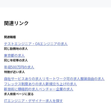
関連リンク
関連職種
テストエンジニア・QAエンジニア
の求人
同じ勤務地の求人
東京都
の求人
同じ年収帯の求人
年収
500万円
の求人
特徴が近い求人
自社サービスあり
の求人
リモートワーク可
の求人
服装自由
の求人
フレックス制度あり
の求人
新規立ち上げ
の求人
新技術に積極的
の求人
ベンチャー企業
の求人
求人検索ページに戻る
ITエンジニア・デザイナー求人を探す