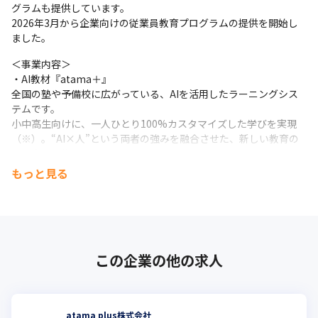
グラムも提供しています。

2026年3月から企業向けの従業員教育プログラムの提供を開始し
※2026年4月時点
ました。
＜事業内容＞

・AI教材『atama＋』

全国の塾や予備校に広がっている、AIを活用したラーニングシス
テムです。

小中高生向けに、一人ひとり100%カスタマイズした学びを実現
（※）。“AI×人”という両者の強みを融合させた、新しい教育の
あり方を目指しています。
もっと見る
・高大接続プログラム

AI教材『atama＋』を活用した高大接続プログラムを提供し、大
学・学部の学びにつながる基礎学力向上を支援しています。

立命館大学との共同研究会を経て、新しい入試制度や入学前教育
で活用されて以降、全国の大学で導入が広がっています。
この企業の他の求人
・『進学個別atama＋塾』

“自分の未来を、自分の学びで。”をコンセプトに、生徒一人ひと
りの将来をともにつくる個別指導塾です。

AI教材『atama＋』による個別最適な学習と、プロ講師によるパ
atama plus株式会社