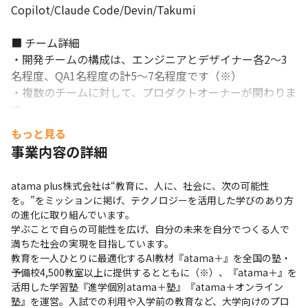
Copilot/Claude Code/Devin/Takumi

■ チーム詳細

・開発チームの構成は、エンジニアとデザイナー各2～3
名程度、QA1名程度の計5～7名程度です（※）

・複数のチームに対して、プロダクトオーナーが関わりま
す

・各開発チームは事業推進を担当する各ビジネスチームと
もっと見る
も密に連携しながら一体となって開発を進めます

事業内容の詳細
・そのほか、SREチームや横断的な技術課題を担当する開
発基盤チームがあります

atama plus株式会社は“教育に、人に、社会に、次の可能性
を。”をミッションに掲げ、テクノロジーを活用した学びのあり方
■ 現場・社員の雰囲気

の進化に取り組んでいます。

・ビジネスサイドメンバー、エンジニア/開発メンバー、
学ぶことで自らの可能性を広げ、自分の未来を自分でつくる人で
コーポレートメンバー間に垣根がなく、メンバー全員がよ
満ちた社会の実現を目指しています。

り良いプロダクトを届けることを大事にし、オープンかつ
教育を一人ひとりに最適化するAI教材『atama＋』を全国の塾・
フラットな議論が活発に行われています

予備校4,500教室以上に提供するとともに（※）、『atama＋』を
活用した学習塾『進学個別atama＋塾』『atama＋オンライン
・平均年齢34歳、20代から40代のメンバーが所属してい
塾』を運営。入試での利用や入学前の教育など、大学向けのプロ
ます（※）
