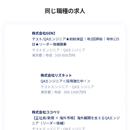
ードを標準化する事業成長のためのオーダーメイド型育成基盤で
す。
同じ職種の求人
＜ミッション：教育に、人に、社会に、次の可能性を。＞

教育を新しくすること。それは、社会の真ん中を新しくするこ
と。私たちは学びのあり方を進化させます。

株式会社GENZ
学びをもっと一人ひとりの人生を動かすものへ。その先に、自分
テスト/QAエンジニア★前給保証｜年2回昇給｜年休125
の未来を自分でつくる人で満ちた社会を実現します。
日★リーダー候補募集
テストエンジニア・QAエンジニア
※2026年4月時点
東京都
年収 :
500
-
800
万円
株式会社リズネット
QAエンジニア＜採用強化中！＞
テストエンジニア・QAエンジニア
東京都
年収 :
300
-
1000
万円
株式会社ココペリ
【正社員/新規 × 海外市場】海外展開を支えるQAエンジ
ニア（リーダー候補）
テストエンジニア・QAエンジニア