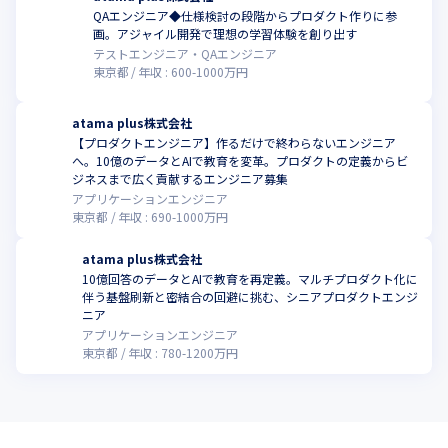
ーソナル管理で、志望校に最短ルートで合格するための超個別指
QAエンジニア◆仕様検討の段階からプロダクト作りに参
導を実現しています。
画。アジャイル開発で理想の学習体験を創り出す
テストエンジニア・QAエンジニア
・『atama＋オンライン塾』

東京都
年収 :
600
-
1000
万円
当社が運営するオンライン学習塾です。

AI教材『atama＋』による個別最適な学習と、担任のスタディト
atama plus株式会社
レーナーによる学習サポートで、場所や時間に捉われない多様な
【プロダクトエンジニア】作るだけで終わらないエンジニア
学習スタイルを中高生・既卒生に提供しています。
へ。10億のデータとAIで教育を変革。プロダクトの定義からビ
ジネスまで広く貢献するエンジニア募集
・『駿台atama＋オンライン模試』

アプリケーションエンジニア
当社と駿台がはじめた、オンラインで自宅から受験できる模試で
東京都
年収 :
690
-
1000
万円
す。

きめ細かな弱点分析とフィードバックを試験終了直後から受けら
atama plus株式会社
れます。模試を実力判定・志望校判定のツールで終わらせず、よ
10億回答のデータとAIで教育を再定義。マルチプロダクト化に
り効率よく力を伸ばす学びのサイクルへつなげます。
伴う基盤刷新と密結合の回避に挑む、シニアプロダクトエンジ
ニア
・業務習得AIシステム『Sketto（スケット）』

アプリケーションエンジニア
企業向け“従業員教育プログラム/AIロープレ”実戦さながらのAIロ
東京都
年収 :
780
-
1200
万円
ープレで課題を特定し、スキルや知識の弱点だけをピンポイント
で個別指導。一人ひとりの“できない理由”を根本から解消しま
す。

現場の指導やコンテンツ制作をAIに任せ、一人前育成の質とスピ