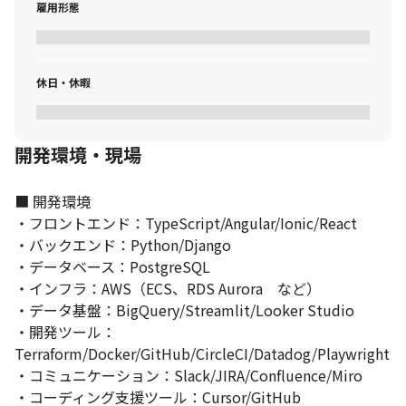
雇用形態
え、仕様段階から議論します。

ミッションの実現に向けて、事業・サービスの成長への貢献実感
を得ながらプロダクト開発を行うことができます。
休日・休暇
◎新しい教育を作り、社会を変革する仕事です

atama plusは、教育を通じて世の中を良くしたいというメンバー
が集まっています。

そのようなメンバーと共に、プロダクト開発の推進を通じて、教
開発環境・現場
育のイノベーション、社会変革に携わってもらえればと思いま
す！
■ 開発環境

・フロントエンド：TypeScript/Angular/Ionic/React

・バックエンド：Python/Django

・データベース：PostgreSQL

・インフラ：AWS（ECS、RDS Aurora　など）

・データ基盤：BigQuery/Streamlit/Looker Studio

・開発ツール：
Terraform/Docker/GitHub/CircleCI/Datadog/Playwright

・コミュニケーション：Slack/JIRA/Confluence/Miro

・コーディング支援ツール：Cursor/GitHub 