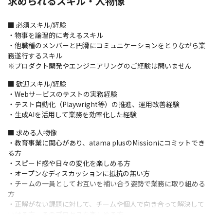
求められるスキル・人物像
また各開発チームは事業推進を担当する各ビジネスチームとも密
に連携しながら一体となって開発を進めます。

■ 必須スキル/経験

その他、SREチームや横断的な技術課題を担当する開発基盤チー
・物事を論理的に考えるスキル

ムがあります。
・他職種のメンバーと円滑にコミュニケーションをとりながら業
務遂行するスキル

【業務内容】

※プロダクト開発やエンジニアリングのご経験は問いません
生徒によりよい学習体験を継続的に提供するために、アジャイル
開発チームにメンバーとして参加します。エンジニアやデザイナ
■ 歓迎スキル/経験

ーと共に課題整理や仮説検証を行い、プロダクト開発を品質の側
・Webサービスのテストの実務経験

面から推進していただきます。

・テスト自動化（Playwright等）の推進、運用改善経験

また、プロダクトの品質を保証する業務全般に携わっていただき
・生成AIを活用して業務を効率化した経験
ます。
■ 求める人物像

＜主な業務内容＞

・教育事業に関心があり、atama plusのMissionにコミットでき
・プロダクトチームの一員としての課題整理、仮説検証・改善

る方

・テストケースの設計および実行

・スピード感や日々の変化を楽しめる方

・リリース後のプロダクト品質管理

・オープンなディスカッションに抵抗の無い方

・テスト効率化に向けた新たな施策の推進

・チームの一員としてお互いを補い合う姿勢で業務に取り組める
・テスト自動化の推進
方

・正解がない課題に対して、チームや個人で向き合って解決して
スクラムベースのアジャイル開発をしており、チームで仕事を進め
いける方、そのプロセスを楽しめる方

ることをとても大切にしています。
