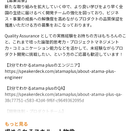
【募集背景】

新たな取り組みを拡大していく中で、より良い学びをより早く全
国の生徒に届けるべく開発チームの強化を図っており、ビジネ
ス・事業の成長への解像度を高めながらプロダクトの品質保証を
推進いただける方の募集をおこなっております。
Quality Assurance としての実務経験をお持ちの方はもちろんのこ
と、これまで培った論理的思考力・プロジェクトマネジメント
力・コミュニケーション能力などを活かして、未経験ながらプロ
ダクト開発に挑戦したい、という方のご応募も歓迎しています！
【3分でわかるatama plusのエンジニア】

https://speakerdeck.com/atamaplus/about-atama-plus-
engineer
【3分でわかるatama plusのQA】

https://speakerdeck.com/atamaplus/about-atama-plus-qa-
38c77751-c583-42d4-9f6f-c9649362095d
【開発体制・プロダクトチーム】

開発チームの構成は、エンジニアとデザイナー各2～3名程度、
もっと見る
QA（Quality Assurance）1名程度の計5～7名程度。複数のチーム
に対して、プロダクトオーナーが関わります。
