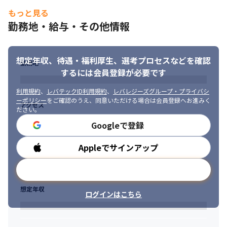
・テクノロジーが好きで、日常的にキャッチアップを行なってい
エンジニアやデザイナーなどの開発メンバーとともに議論を重ね
もっと見る
る方
ながら、プロダクト開発を進めていきます。

勤務地・給与・その他情報
ビジネスチームも積極的にプロダクトの不具合をフィードバック
するなど、全社一丸となってプロダクト品質を向上させることを
大切にしている会社です。
想定年収、待遇・福利厚生、
選考プロセスなどを確認
勤務地
【ポジションの魅力・やりがい】

するには会員登録が必要です
◎ユーザーとの距離が近く、常に気付きを得ながら開発できま
す。

利用規約
、
レバテックID利用規約
、
レバレジーズグループ・プライバシ
プロダクト開発メンバーもatama＋導入塾への訪問や、直営塾
ーポリシー
をご確認のうえ、同意いただける場合は会員登録へお進みく
アクセス
ださい。
「atama＋ オンライン塾」の在籍生徒へのインタビューを実施し
ます。現場観察やインタビュー等で得られた気付き・学びをもと
Googleで登録
にプロダクトを開発・改善しています。そのため、常にユーザー
からの気づきやフィードバックを開発に反映できる環境です。
Appleでサインアップ
勤務時間
◎企画や仕様策定段階から携わり、事業成長に貢献している実感
メールアドレスで登録
が得られます

プロダクトをつくる上で大切にしているのは、「より良い学びを
想定年収
より多くの生徒に届けられるか？」ということ。

ログインはこちら
決められた仕様をただ開発するのではなく、ビジネスチームと一
体となり、「サービスの成長・拡大における課題は何か」「生徒
が本当に困っていること、求めていることは何か」を徹底的に考