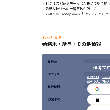
・ビジネス課題をデータ×AI視点で総合的に
・最新AI技術への学習意欲が強い方

・顧客のAI-Ready達成を支援することに
もっと見る
勤務地・給与・その他情報
勤務地
選考プ
アクセス
利用規約
、
レバテ
認のうえ、同意
勤務時間
想定年収