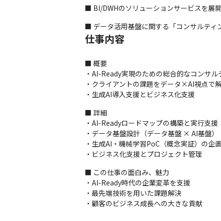
■ BI/DWHのソリューションサービスを展
■ データ活用基盤に関する「コンサルティ
仕事内容
■ 概要

・AI-Ready実現のための総合的なコンサル
・クライアントの課題をデータ×AI視点で解
・生成AI導入支援とビジネス化支援
■ 詳細

・AI-Readyロードマップの構築と実行支援

・データ基盤設計（データ基盤 × AI基盤）

・生成AI・機械学習PoC（概念実証）の企画
・ビジネス化支援とプロジェクト管理
■ この仕事の面白み、魅力

・AI-Ready時代の企業変革を支援

・最先端技術を用いた課題解決

・顧客のビジネス成長への大きな貢献