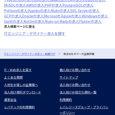
MySQL
の求人
AWS
の求人
PHP
の求人
PostgreSQL
の求人
Python
の求人
Django
の求人
Ruby
の求人
SQL Server
の求人
GCP
の求人
Oracle
の求人
Microsoft Azure
の求人
Windows
の求人
Swift
の求人
Kotlin
の求人
Ruby on Rails
の求人
Flutter
の求人
求人検索ページに戻る
ITエンジニア・デザイナー求人を探す
ITエンジニア・デザイナーの求人・転職TOP
株式会社ギグーの企業詳細
IT・Web求人を探す
個人向けお問い合わせ
よくある質問
サイトマップ
人材をお探しの企業様へ
法人向けお問い合わせ
法人向け資料ダウンロード
法人向けお役立ち資料一覧
運営会社
利用規約
レバテックID利用規約
レバレジーズグループ・プライバシ
ーポリシー