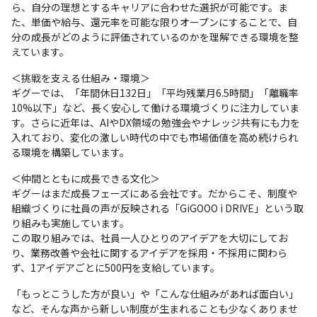
ら、自分の理想とするキャリアに合わせた選択が可能です。ま
た、単価や給与、還元率を可能な限りオープンにすることで、自
分の成長がどのように評価されているのかを理解できる環境を整
えています。
＜挑戦を支える仕組み・環境＞

ギグーでは、「年間休日132日」「平均残業月6.5時間」「離職率
10%以下」など、長く安心して働ける環境づくりに注力していま
す。さらに近年は、AIやDX領域の勉強会やナレッジ共有にも力を
入れており、変化の激しい時代の中でも市場価値を高め続けられ
る環境を構築しています。
＜仲間とともに成長できる文化＞

ギグーはまだ成長フェーズにある会社です。だからこそ、制度や
組織づくりに社員の声が反映される「GiGOOO i DRIVE」という取
り組みも実施しています。

この取り組みでは、社員一人ひとりのアイデアを大切にしてお
り、業務改善や会社に関するアイデアを採用・不採用に関わら
ず、1アイデアごとに500円を支給しています。
「もっとこうした方が良い」や「こんな仕組みがあれば面白い」
など、そんな声から新しい制度が生まれることも少なくありませ