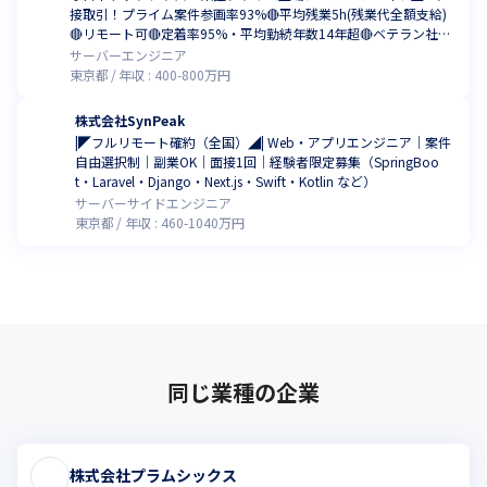
接取引！プライム案件参画率93%🔴平均残業5h(残業代全額支給)
🔴リモート可🔴定着率95%・平均勤続年数14年超🔴ベテラン社員
のサポート有
サーバーエンジニア
東京都
年収 :
400
-
800
万円
株式会社SynPeak
|◤フルリモート確約（全国）◢| Web・アプリエンジニア｜案件
自由選択制｜副業OK｜面接1回｜経験者限定募集（SpringBoo
t・Laravel・Django・Next.js・Swift・Kotlin など）
サーバーサイドエンジニア
東京都
年収 :
460
-
1040
万円
同じ業種の企業
株式会社プラムシックス