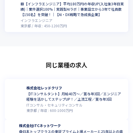
🟥【インフラエンジニア】平均180万円の年収UP(入社後3年目実
績)｜案件選択100%｜実践型AIラボ｜事業設立から3年で社員数
【150名】を突破！｜【AI・DX戦略で急成長企業】
インフラエンジニア
東京都
年収 :
450
-
1200
万円
同じ業種の求人
株式会社レッドクリフ
【ITコンサルタント】月給40万～／賞与年3回／エンジニア
経験を活かしてステップUP！／上流工程／賞与年3回
ITコンサル・セキュリティコンサル
東京都
年収 :
600
-
1000
万円
株式会社ITCネットワーク
🔴日本トップクラスの東証プライム上場メーカーと25年以上の直