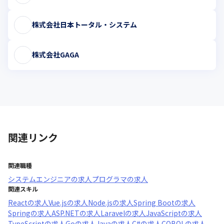
株式会社日本トータル・システム
株式会社GAGA
関連リンク
関連職種
システムエンジニア
の求人
プログラマ
の求人
関連スキル
React
の求人
Vue.js
の求人
Node.js
の求人
Spring Boot
の求人
Spring
の求人
ASP.NET
の求人
Laravel
の求人
JavaScript
の求人
TypeScript
の求人
Go
の求人
Java
の求人
C#
の求人
COBOL
の求人