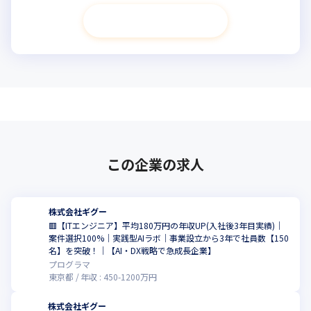
次へ進む
この企業の求人
株式会社ギグー
🟥【ITエンジニア】平均180万円の年収UP(入社後3年目実績)｜
案件選択100%｜実践型AIラボ｜事業設立から3年で社員数【150
名】を突破！｜【AI・DX戦略で急成長企業】
プログラマ
東京都
年収 :
450
-
1200
万円
株式会社ギグー