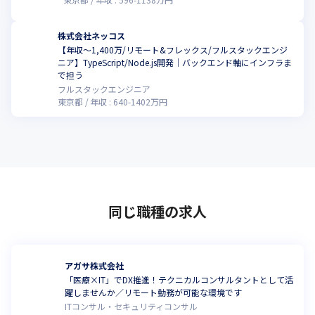
株式会社ネッコス
【年収〜1,400万/リモート&フレックス/フルスタックエンジ
ニア】TypeScript/Node.js開発｜バックエンド軸にインフラま
こ
で担う
フルスタックエンジニア
東京都
年収 :
640
-
1402
万円
同じ職種の求人
アガサ株式会社
「医療×IT」でDX推進！テクニカルコンサルタントとして活
躍しませんか／リモート勤務が可能な環境です
ITコンサル・セキュリティコンサル