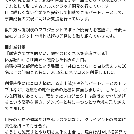
テムとして形にするフルスクラッチ開発を行っています。

ITに詳しくない企業でも安心して相談できるパートナーとして、
事業成長の実現に向けた支援を行っています。
数千万〜億規模のプロジェクトで培った開発力を基盤に、今後は
自社プロダクトや特許技術の開発にも取り組んでいきます。
■創業背景

【誠実さで立ち向かい、顧客のビジネスを完遂させる】

体操教師からIT業界へ転身した代表の井口。

前職の事業部解散という局面で「井口となら」と自ら集まった10
名以上の仲間とともに、2019年にネッコスを創業しました。
創業直後にはコロナ禍による売上減少や外部パートナーとのトラ
ブルなど、幾度もの絶体絶命の危機に直面しました。 しかし、ど
んな困難があっても、預かったプロジェクトは最後までやり遂げ
るという姿勢を貫き、メンバーと共に一つひとつ危機を乗り越え
てきました。
目先の利益や効率だけを追うのではなく、クライアントの事業に
責任を持って向き合う。

そうした誠実さとやり切る文化を土台に、現在はAIやLINE開発で