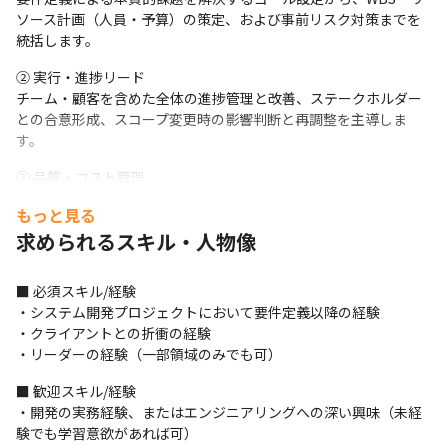
ソース計画（人員・予算）の策定、および事前リスク対策までを
統括します。
② 実行・進捗リード

チーム・顧客を含めた全体の進捗管理と改善、ステークホルダー
との合意形成、スコープ変更時の影響判断と再調整を主導しま
す。
③ 品質・コスト管理

成果物の品質基準設定とレビュー工程の統括、および予算・工数
もっと見る
進捗の把握とリスク発生時の迅速な対応を担います。
求められるスキル・人物像
④ 顧客関係強化・アカウント支援

完了後の振り返りによる知見の共有、および定期的な対話を通じ
■ 必須スキル/経験

た潜在課題の把握と、次期フェーズへの改善提案を行います。
・システム開発プロジェクトにおいて要件定義以降の経験

・クライアントとの折衝の経験

⑤事務作業

・リーダーの経験（一部領域のみでも可）
契約書類の段取りやプロジェクト運用周りの実務を行います。
■ 歓迎スキル/経験

■本ポジションの魅力

・開発の実務経験、またはエンジニアリングへの深い興味（未経
①ハイスキルPMへキャリアチェンジ

験でも学習意欲があれば可）

外資コンサルファーム出身の経験豊富なPMのもとで、ハイレベル