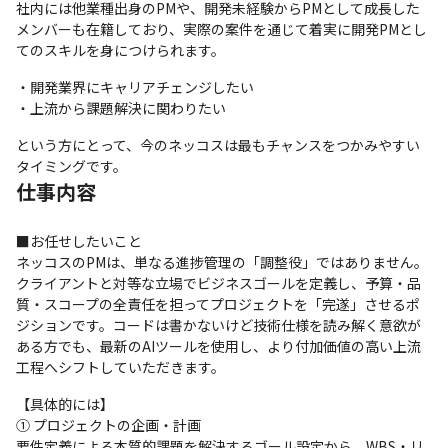
社内には他業種出身のPMや、開発未経験からPMとして成長した
メンバーも在籍しており、実際の案件を通じて着実に開発PMとし
てのスキルを身につけられます。
・開発業界にキャリアチェンジしたい

・上流から課題解決に関わりたい
という方にとって、今のネッコスは最もチャンスをつかみやすい
タイミングです。
仕事内容
■お任せしたいこと

ネッコスのPMは、単なる進捗管理の「調整役」ではありません。
クライアントと対等な立場でビジネスゴールを定義し、予算・品
質・スコープの全責任を担ってプロジェクトを「完遂」させるポ
ジションです。コードは書かないけど技術仕様を読み解く意欲が
ある方でも、最新のAIツールを使用し、より付加価値の高い上流
工程へシフトしていただきます。
【具体的には】

① プロジェクトの企画・計画

要件定義による本質的課題を解決するゴール設定から、WBS・リ