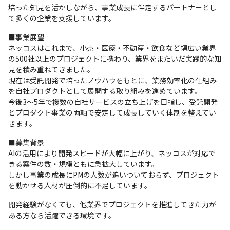
培った知見を活かしながら、事業成長に伴走するパートナーとし
て多くの企業を支援しています。
■事業展望

ネッコスはこれまで、小売・医療・不動産・飲食など幅広い業界
の500社以上のプロジェクトに携わり、業界をまたいだ実践的な知
見を積み重ねてきました。

現在は受託開発で培ったノウハウをもとに、業務効率化の仕組み
を自社プロダクトとして展開する取り組みを進めています。

今後3〜5年で複数の自社サービスの立ち上げを目指し、受託開発
とプロダクト事業の両軸で安定して成長していく体制を整えてい
きます。
■募集背景

AIの活用により開発スピードが大幅に上がり、ネッコスが対応で
きる案件の数・規模ともに急拡大しています。

しかし事業の成長にPMの人数が追いついておらず、プロジェクト
を動かせる人材が圧倒的に不足しています。
開発経験がなくても、他業界でプロジェクトを推進してきた力が
ある方なら活躍できる環境です。