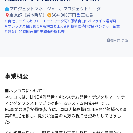
プロジェクトマネージャー、プロジェクトリーダー
東京都（岩本町駅）
504-806万円
正社員
自社サービスあり
リモートワーク可
服装自由
オンライン選考可
フレックス制度あり
新規立ち上げ
新技術に積極的
ベンチャー企業
残業月20時間未満
実務未経験歓迎
9日前
更新
事業概要
■ネッコスについて

ネッコスは、LINE API開発・AIシステム開発・デジタルマーケテ
ィングをワンストップで提供するシステム開発会社です。

EC事業の運営経験を起点に、コロナ禍を機にLINE開発領域へと事
業の軸足を移し、開発と運営の両方の視点を強みとしてきまし
た。
その知見を活かし、顧客の課題を丁寧に整理しながら最適なシス