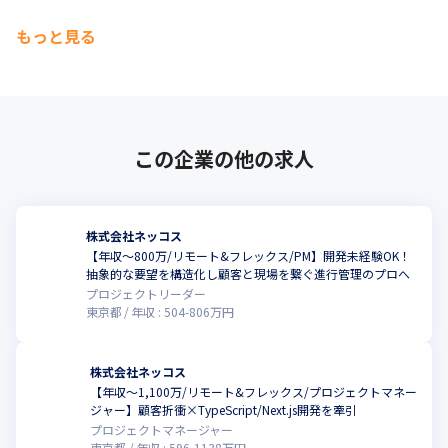
もっと見る
この企業の他の求人
株式会社ネッコス
【年収〜800万/リモート&フレックス/PM】開発未経験OK！
抽象的な要望を構造化し顧客と現場を繋ぐ進行管理のプロへ
プロジェクトリーダー
東京都
年収 :
504
-
806
万円
株式会社ネッコス
【年収〜1,100万/リモート&フレックス/プロジェクトマネー
こ
ジャー】顧客折衝×TypeScript/Next.js開発を牽引
プロジェクトマネージャー
東京都
年収 :
596
-
1138
万円