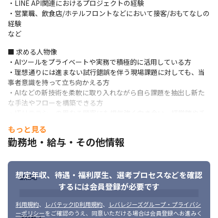
・LINE API関連におけるプロジェクトの経験

なPMスキルを習得可能です。開発未経験でも技術面は最先端AIを
・営業職、飲食店/ホテルフロントなどにおいて接客/おもてなしの
活用するため、PMの本質的な役割に集中しながら市場価値の高い
経験

スキルを身につけ、最速で成長できる環境です。
など
②独り立ちまでのフォロー体制

■ 求める人物像

入社後は経験豊富なPMが並走しながらOJT形式で丁寧にサポート
・AIツールをプライベートや実務で積極的に活用している方

します。PM業務でもAIを積極活用しており、Claude Codeでの資
・理想通りには進まない試行錯誤を伴う現場課題に対しても、当
料作成やAIによる要件定義など、開発未経験でも実践を通じて幅
事者意識を持って立ち向かえる方

広いITコンサルティングの知見を身につけられる環境です。
・AIなどの新技術を柔軟に取り入れながら自ら課題を抽出し新た
③変化と挑戦が多い環境だからこそ得られる「チャンス」と「ポ
な手法やフローを構築できる方

スト」

・ITリテラシーの異なる顧客にも根気強く向き合い、経営陣やチ
代表・井口が拓く大手商社やグローバルメーカー等の強固な顧客
ームとフラットに連携しながら本質的な課題解決へと導ける方
もっと見る
基盤を背景に、事業は急速に拡大しています。組織づくりはまさ
勤務地・給与・その他情報
にこれからであり、そのスピードギャップこそが、大きなポスト
やチャンスを生み出しています。
想定年収、待遇・福利厚生、
選考プロセスなどを確認
勤務地
するには会員登録が必要です
利用規約
、
レバテックID利用規約
、
レバレジーズグループ・プライバシ
ーポリシー
をご確認のうえ、同意いただける場合は会員登録へお進みく
アクセス