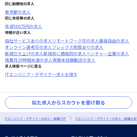
同じ勤務地の求人
東京都
の求人
同じ年収帯の求人
年収
500万円
の求人
特徴が近い求人
自社サービスあり
の求人
リモートワーク可
の求人
服装自由
の求人
オンライン選考可
の求人
フレックス制度あり
の求人
新規立ち上げ
の求人
新技術に積極的
の求人
ベンチャー企業
の求人
残業月20時間未満
の求人
実務未経験歓迎
の求人
求人検索ページに戻る
ITエンジニア・デザイナー求人を探す
似た求人からスカウトを受け取る
ITエンジニア・デザイナーの求人・転職TOP
ITエンジニア・デザイナーの求人・転職を探