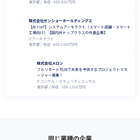
東京都
年収 :
600
-
800
万円
株式会社ゼンショーホールディングス
【AI×IoT】システムアーキテクト（スマート店舗・スマート
工場向け）【国内外トップクラスの外食企業】
ITアーキテクト
東京都
年収 :
600
-
1000
万円
株式会社メロン
フルリモート可/AIで未来を予測するプロジェクトマネ
ージャー募集！
ITコンサル・セキュリティコンサル
東京都
年収 :
500
-
1500
万円
同じ業種の企業