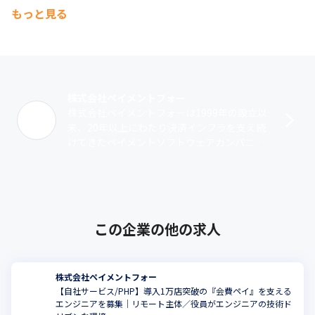
もっと見る
株式会社ペイメントフォー
株式会社ペイメントフォーは1999年の設立以
来、20年以上にわたり決済インフラを支え続
けてきたペイメントソフトウェアカンパニー
です。決済機能と多様なソフトウェアをワン
ストップで提供する“パッケージソリ･･･
この企業の他の求人
株式会社ペイメントフォー
【自社サービス/PHP】導入1万店突破の『会費ペイ』を支える
エンジニアを募集｜リモート主体／役員がエンジニアの技術ド