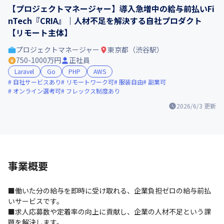
【プロジェクトマネージャー】導入急増中の給与前払いFi
nTech『CRIA』｜人材不足を解決する自社プロダクト
【リモート主体】
プロジェクトマネージャー
東京都（渋谷駅）
750-1000万円
正社員
Laravel
Go
PHP
AWS
自社サービスあり
リモートワーク可
服装自由
副業可
オンライン選考可
フレックス制度あり
2026/6/3
更新
事業概要
■働いた分の給与を即時に受け取れる、企業負担ゼロの給与前払
いサービスです。

■求人応募数や定着率の向上に貢献し、企業の人材不足という課
題を解決します。