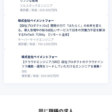
リブンな環境
フルスタックエンジニア
東京都
年収 :
650
-
800
万円
株式会社ペイメントフォー
【自社プロダクト/Go】開発の力で「はたらく」の未来を変え
る。導入急増中の給与前払いサービスで日本の労働力不足を解決
するFinTech『CRIA』【リモート主体】
サーバーサイドエンジニア
東京都
年収 :
750
-
1000
万円
株式会社ペイメントフォー
【クラウドエンジニア/SRE】自社プロダクトのクラウドイン
フラ構築・運用をリードしていただけるエンジニアを募集！
SRE
東京都
年収 :
650
-
800
万円
同じ職種の求人