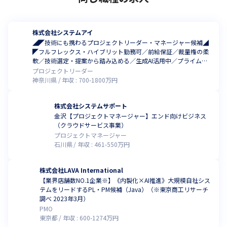
株式会社システムアイ
◢◤技術にも携わるプロジェクトリーダー・マネージャー候補◢
◤フルフレックス・ハイブリット勤務可／前給保証／裁量権の柔
軟／技術選定・提案から踏み込める／生成AI活用中／プライム上
場SHIFT Gr
プロジェクトリーダー
神奈川県
年収 :
700
-
1800
万円
株式会社システムサポート
金沢【プロジェクトマネージャー】エンド向けビジネス
（クラウドサービス事業）
プロジェクトマネージャー
石川県
年収 :
461
-
550
万円
株式会社LAVA International
【業界店舗数NO.1企業※】《内製化×AI推進》大規模自社シス
テムをリードするPL・PM候補（Java）（※東京商工リサーチ
調べ 2023年3月）
PMO
東京都
年収 :
600
-
1274
万円