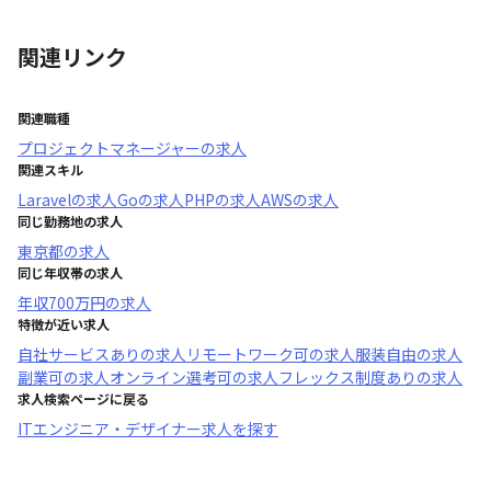
関連リンク
関連職種
プロジェクトマネージャー
の求人
関連スキル
Laravel
の求人
Go
の求人
PHP
の求人
AWS
の求人
同じ勤務地の求人
東京都
の求人
同じ年収帯の求人
年収
700万円
の求人
特徴が近い求人
自社サービスあり
の求人
リモートワーク可
の求人
服装自由
の求人
副業可
の求人
オンライン選考可
の求人
フレックス制度あり
の求人
求人検索ページに戻る
ITエンジニア・デザイナー求人を探す