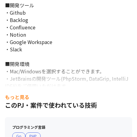
■開発ツール

・Github

・Backlog

・Confluence

・Notion

・Google Workspace

・Slack

■開発環境

・Mac/Windowsを選択することができます。

・JetBrainsの開発ツール(PhpStorm, DataGrip, IntelliJ 
IDEA)をご使用いただけます。

・ChatGPT / Github Copilotをご利用いただけます。

もっと見る
このPJ・案件で使われている技術
■配属

・IT推進部 フロントシステムグループ

プログラミング言語
■働く環境

Go
PHP