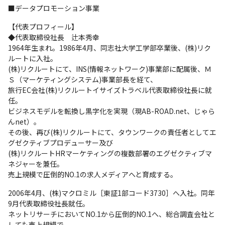
■データプロモーション事業
【代表プロフィール】

◆代表取締役社長　辻本秀幸

1964年生まれ。1986年4月、同志社大学工学部卒業後、(株)リク
ルートに入社。

(株)リクルートにて、INS(情報ネットワーク)事業部に配属後、Ｍ
Ｓ（マーケティングシステム)事業部長を経て、

旅行EC会社(株)リクルートイサイズトラベル代表取締役社長に就
任。

ビジネスモデルを転換し黒字化を実現（現AB-ROAD.net、じゃら
んnet）。

その後、再び(株)リクルートにて、タウンワークの責任者としてエ
グゼクティブプロデューサー及び

(株)リクルートHRマーケティングの複数部署のエグゼクティブマ
ネジャーを兼任。

売上規模で圧倒的NO.1の求人メディアへと育成する。
2006年4月、(株)マクロミル［東証1部コード3730］へ入社。同年
9月代表取締役社長就任。

ネットリサーチにおいてNO.1から圧倒的NO.1へ、総合調査会社と
しても売上規模で
