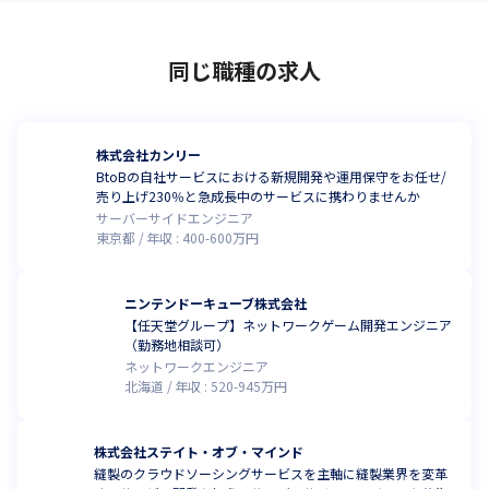
同じ職種の求人
株式会社カンリー
BtoBの自社サービスにおける新規開発や運用保守をお任せ/
売り上げ230％と急成長中のサービスに携わりませんか
サーバーサイドエンジニア
東京都
年収 :
400
-
600
万円
ニンテンドーキューブ株式会社
【任天堂グループ】ネットワークゲーム開発エンジニア
（勤務地相談可）
ネットワークエンジニア
北海道
年収 :
520
-
945
万円
株式会社ステイト・オブ・マインド
縫製のクラウドソーシングサービスを主軸に縫製業界を変革