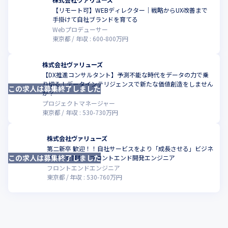
【リモート可】WEBディレクター｜戦略からUX改善まで
こ
手掛けて自社ブランドを育てる
Webプロデューサー
東京都
年収 :
600
-
800
万円
株式会社ヴァリューズ
【DX推進コンサルタント】予測不能な時代をデータの力で乗
り切る！データインテリジェンスで新たな価値創造をしません
この求人は募集終了しました
こ
か？
プロジェクトマネージャー
東京都
年収 :
530
-
730
万円
株式会社ヴァリューズ
第二新卒 歓迎！！自社サービスをより「成長させる」ビジネ
この求人は募集終了しました
こ
ス視点を育む フロントエンド開発エンジニア
フロントエンドエンジニア
東京都
年収 :
530
-
760
万円