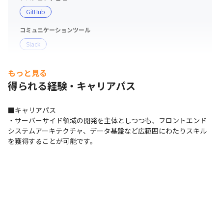
修理保証（Macの場合は、AppleCare）
GitHub
コミュニケーションツール
Slack
支給PC
もっと見る
現場で選択可能（Windows/Mac）
得られる経験・キャリアパス
■キャリアパス

・サーバーサイド領域の開発を主体としつつも、フロントエンド

システムアーキテクチャ、データ基盤など広範囲にわたりスキル
を獲得することが可能です。