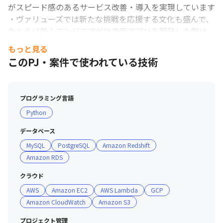
がスピード感のあるサービス改善・導入を実現しています

・ヴァリューズでは新たな挑戦を応援する文化も盛んで、
たとえば新人エンジニアが社内用アプリを開発した際は、
社員みんなで積極的に利活用を行いました

もっと見る
・感度の高い社員の声を起点に、最先端の技術の導入にも
このPJ・案件で使われている技術
積極的で、社会人歴1年以上の方は、30万円以内で、PCや
ガジェットを自由選定できます

・入社翌月から、8000円ずつプール金が計上され、業務
プログラミング言語
上必要なガジェット、PCはその中での購買ができます

Python
・PCは2年使用した時点で買取も可能です（金額は規定に
よる）

データベース
MySQL
PostgreSQL
Amazon Redshift
----------------------------------------------

Amazon RDS
◇必須スペック

OS：Windows 10 Pro または MacOS

クラウド
AWS
Amazon EC2
AWS Lambda
GCP
◇強く推奨するスペック

Amazon CloudWatch
Amazon S3
メモリ：16GB

フルHD

プロジェクト管理