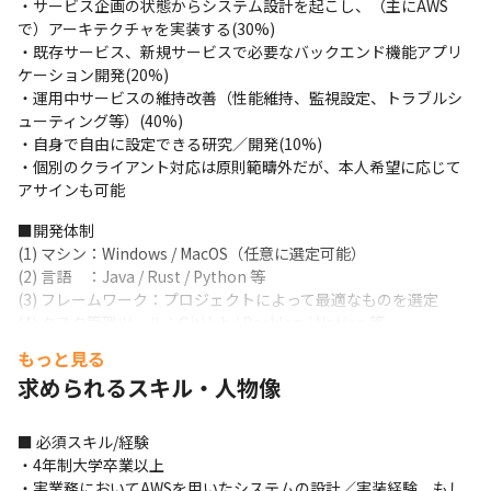
・サービス企画の状態からシステム設計を起こし、（主にAWS
で）アーキテクチャを実装する(30%)

・既存サービス、新規サービスで必要なバックエンド機能アプリ
ケーション開発(20%)

・運用中サービスの維持改善（性能維持、監視設定、トラブルシ
ューティング等）(40%)

・自身で自由に設定できる研究／開発(10%)

・個別のクライアント対応は原則範疇外だが、本人希望に応じて
アサインも可能
■開発体制

(1) マシン：Windows / MacOS（任意に選定可能）

(2) 言語　：Java / Rust / Python 等

(3) フレームワーク：プロジェクトによって最適なものを選定

(4) タスク管理ツール：GitHub / Backlog / Notion 等

(5) コミュニケーションツール：Slack

もっと見る
(6) その他：AWS, GCPは個人用検証環境を提供可
求められるスキル・人物像
【当社サービスの特徴】

250万人分のWEB行動ログデータを保有（2024年1月時点）。デ
■ 必須スキル/経験

ータを軸に多角的な事業を展開し、上流マーケティングだけでな
・4年制大学卒業以上

くDX支援やプロモーション施策まで支援可能。超大手企業からも
・実業務においてAWSを用いたシステムの設計／実装経験、もし