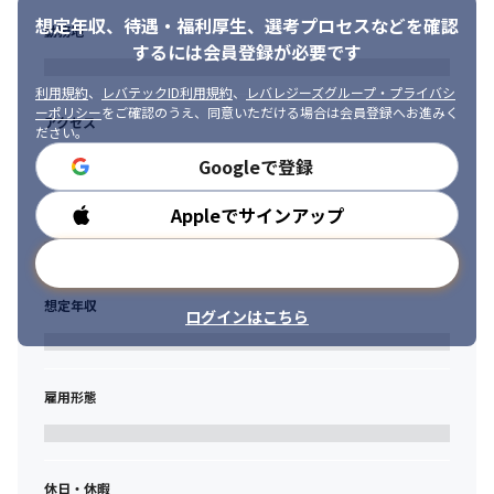
想定年収、待遇・福利厚生、
選考プロセスなどを確認
勤務地
するには会員登録が必要です
利用規約
、
レバテックID利用規約
、
レバレジーズグループ・プライバシ
ーポリシー
をご確認のうえ、同意いただける場合は会員登録へお進みく
アクセス
ださい。
Googleで登録
Appleでサインアップ
勤務時間
メールアドレスで登録
想定年収
ログインはこちら
雇用形態
休日・休暇