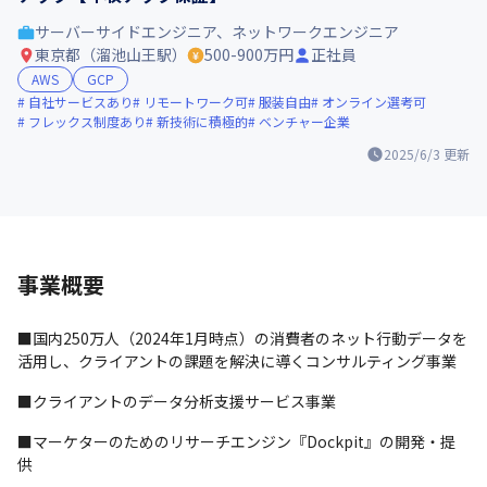
サーバーサイドエンジニア、ネットワークエンジニア
東京都（溜池山王駅）
500-900万円
正社員
AWS
GCP
自社サービスあり
リモートワーク可
服装自由
オンライン選考可
フレックス制度あり
新技術に積極的
ベンチャー企業
2025/6/3
更新
事業概要
■国内250万人（2024年1月時点）の消費者のネット行動データを
活用し、クライアントの課題を解決に導くコンサルティング事業
■クライアントのデータ分析支援サービス事業
■マーケターのためのリサーチエンジン『Dockpit』の開発・提
供