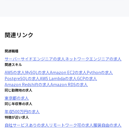
関連リンク
関連職種
サーバーサイドエンジニア
の求人
ネットワークエンジニア
の求人
関連スキル
AWS
の求人
MySQL
の求人
Amazon EC2
の求人
Python
の求人
PostgreSQL
の求人
AWS Lambda
の求人
GCP
の求人
Amazon Redshift
の求人
Amazon RDS
の求人
同じ勤務地の求人
東京都
の求人
同じ年収帯の求人
年収
500万円
の求人
特徴が近い求人
自社サービスあり
の求人
リモートワーク可
の求人
服装自由
の求人