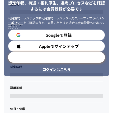
想定年収、待遇・福利厚生、
選考プロセスなどを確認
勤務地
するには会員登録が必要です
利用規約
、
レバテックID利用規約
、
レバレジーズグループ・プライバシ
ーポリシー
をご確認のうえ、同意いただける場合は会員登録へお進みく
アクセス
ださい。
Googleで登録
Appleでサインアップ
勤務時間
メールアドレスで登録
想定年収
ログインはこちら
雇用形態
休日・休暇