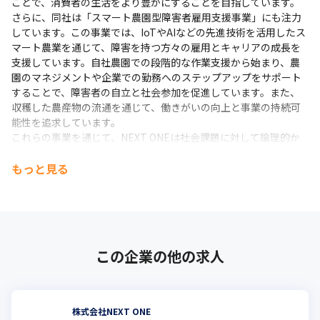
ことで、消費者の生活をより豊かにすることを目指しています。 ​

さらに、同社は「スマート農園型障害者雇用支援事業」にも注力
しています。​この事業では、IoTやAIなどの先進技術を活用したス
マート農業を通じて、障害を持つ方々の雇用とキャリアの成長を
支援しています。​自社農園での段階的な作業支援から始まり、農
園のマネジメントや企業での勤務へのステップアップをサポート
することで、障害者の自立と社会参加を促進しています。​また、
収穫した農産物の流通を通じて、働きがいの向上と事業の持続可
能性を追求しています。 ​

これらの事業を通じて、NEXT ONEは社会課題に対して論理的か
つ革新的なアプローチで取り組み、企業の存在自体が社会にとっ
て不可欠なものとなることを目指しています。
もっと見る
この企業の他の求人
株式会社NEXT ONE