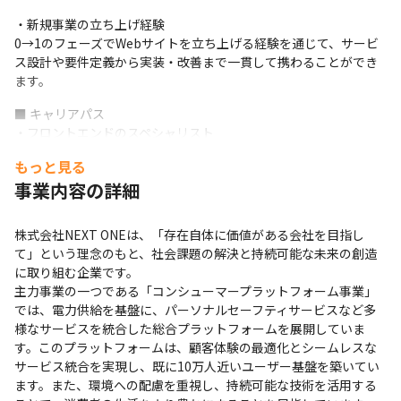
・新規事業の立ち上げ経験

0→1のフェーズでWebサイトを立ち上げる経験を通じて、サービ
ス設計や要件定義から実装・改善まで一貫して携わることができ
ます。
■ キャリアパス

・フロントエンドのスペシャリスト

マーケティングと連動した開発経験を強みに、LPO/SEOなどWeb
もっと見る
パフォーマンスに強いエンジニアとしてキャリアを築くことが可
事業内容の詳細
能です。
・Webディレクター

株式会社NEXT ONEは、「存在自体に価値がある会社を目指し
要件定義や施策の企画・提案力が身につき、将来的にはチームリ
て」という理念のもと、社会課題の解決と持続可能な未来の創造
ーダーやディレクター職へのステップアップも期待されます。
に取り組む企業です。​

主力事業の一つである「コンシューマープラットフォーム事業」
では、電力供給を基盤に、パーソナルセーフティサービスなど多
様なサービスを統合した総合プラットフォームを展開していま
す。​このプラットフォームは、顧客体験の最適化とシームレスな
サービス統合を実現し、既に10万人近いユーザー基盤を築いてい
ます。​また、環境への配慮を重視し、持続可能な技術を活用する