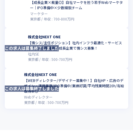
【成長企業×裁量◎】自社マーケを担う若手Webマーケタ
こ
ー｜IPO準備中×少数精鋭チーム
マーケター
東京都
年収 :
700
-
800
万円
株式会社NEXT ONE
【情シス/主任ポジション】社内インフラ最適化・サービス
この求人は募集終了しました
企画／IPO準備中の成長企業で情シス募集！
社内SE
東京都
年収 :
500
-
700
万円
株式会社NEXT ONE
【WEBディレクター/デザイナー募集中！】自社HP・広告のデ
ザイン・運用業務/IPO準備中/業績好調/平均残業時間20h/有給
この求人は募集終了しました
取得率◎
Webディレクター
東京都
年収 :
500
-
700
万円