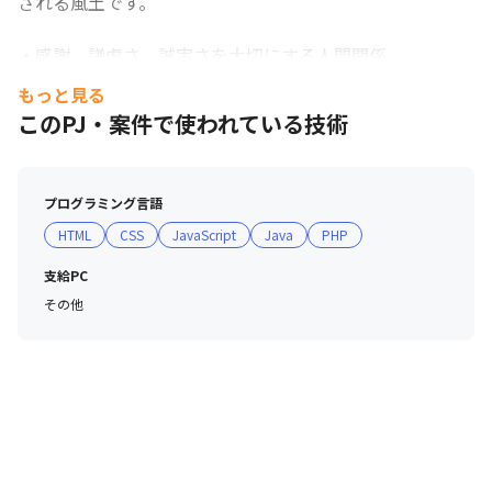
される風土です。

・感謝、謙虚さ、誠実さを大切にする人間関係

　– 「感謝・謙虚・誠実」といった人材理念から、チーム
もっと見る
内での協力・信頼関係を築きやすい環境が整っています。

このPJ・案件で使われている技術
・自律と責任を重んじる

　– 裁量のある環境の中で、各自が責任をもって仕事に取
プログラミング言語
り組むことが期待されています。

HTML
CSS
JavaScript
Java
PHP
・変化に前向き（変革志向）

支給PC
　– 社員一人ひとりが「変革の担い手」であるという意識
その他
を持ち、時代や事業フェーズの変化に柔軟に対応できるこ
とが評価される社風です。

・若手の活躍を促す風土

　–若手にチャンスが多く、実力で評価される環境である
ことが伺えます。