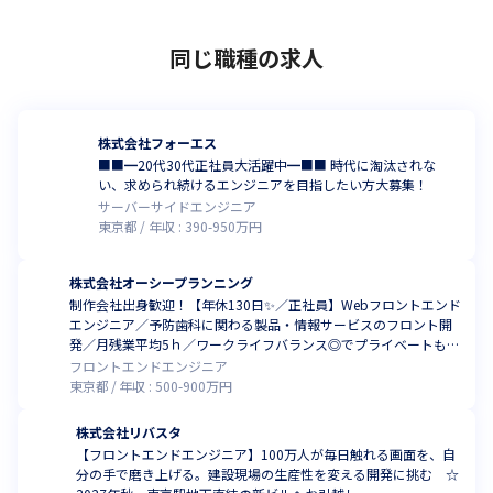
同じ職種の求人
株式会社フォーエス
■■━20代30代正社員大活躍中━■■ 時代に淘汰されな
い、求められ続けるエンジニアを目指したい方大募集！
サーバーサイドエンジニア
東京都
年収 :
390
-
950
万円
株式会社オーシープランニング
制作会社出身歓迎！【年休130日✨／正社員】Webフロントエンド
エンジニア／予防歯科に関わる製品・情報サービスのフロント開
発／月残業平均5ｈ／ワークライフバランス◎でプライベートも充
実！ 土日祝休み♪
フロントエンドエンジニア
東京都
年収 :
500
-
900
万円
株式会社リバスタ
【フロントエンドエンジニア】100万人が毎日触れる画面を、自
分の手で磨き上げる。建設現場の生産性を変える開発に挑む ☆