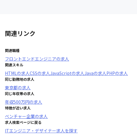
関連リンク
関連職種
フロントエンドエンジニア
の求人
関連スキル
HTML
の求人
CSS
の求人
JavaScript
の求人
Java
の求人
PHP
の求人
同じ勤務地の求人
東京都
の求人
同じ年収帯の求人
年収
500万円
の求人
特徴が近い求人
ベンチャー企業
の求人
求人検索ページに戻る
ITエンジニア・デザイナー求人を探す