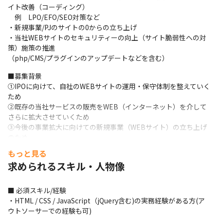
イト改善（コーディング）

　例　LPO/EFO/SEO対策など

・新規事業/PJのサイトの0からの立ち上げ

・当社WEBサイトのセキュリティーの向上（サイト脆弱性への対
策）施策の推進

（php/CMS/プラグインのアップデートなどを含む）
■募集背景

①IPOに向けて、自社のWEBサイトの運用・保守体制を整えていく
ため

②既存の当社サービスの販売をWEB（インターネット）を介して
さらに拡大させていくため

③今後の事業拡大に向けての新規事業（WEBサイト）の立ち上げ
のため
もっと見る
■仕事の魅力

求められるスキル・人物像
・社内WEBマーケターと連携し、LPO（ランディングページ最適
化）・EFO（入力フォーム最適化）・SEOなど、マーケティング効
果を意識した開発に携われる環境です。フロントエンドエンジニ
■ 必須スキル/経験

アとしての技術力だけでなく、マーケティング視点での改善力も
・HTML / CSS / JavaScript（jQuery含む)の実務経験がある方(ア
身につけることができます。
ウトソーサーでの経験も可)