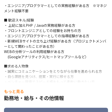
・IPO準備中という貴重なフェーズにあるため、WEBサイトの保
・エンジニア/プログラマーとしての実務経験がある方　※マネジ
守・運用体制を整えていくミッションがあります。企業の成長に
メント経験不要
直結する重要なポジションで、自身の成果が会社全体に大きなイ
ンパクトを与える実感が得られます。
■ 歓迎スキル/経験

・ 上記に加えPHP  / Javaの実務経験がある方

・NEXTONEには挑戦を歓迎する風土があり、年齢やポジションに
・フロントエンジニアとしての経験をお持ちの方

関係なく積極的に意見やアイデアを出しやすいカルチャーです。
・エンジニア/プログラマーとしての指導経験がある方

・新規WEBサイトの立ち上げ経験がある方（プロジェクトメンバ
ーとして関わったことがある方）

WEBの分析ツールの利用経験がある方

　(Googleアナリティクス/ヒートマップツールなど）
■求める人物像

・誠実にコミュニケーションをとりながら仕事を進められる方

・自ら課題を見つけ、提案・実行に移せる方

・ベンチャー環境でスピード感をもって柔軟に働きたい方
もっと見る
勤務地・給与・その他情報