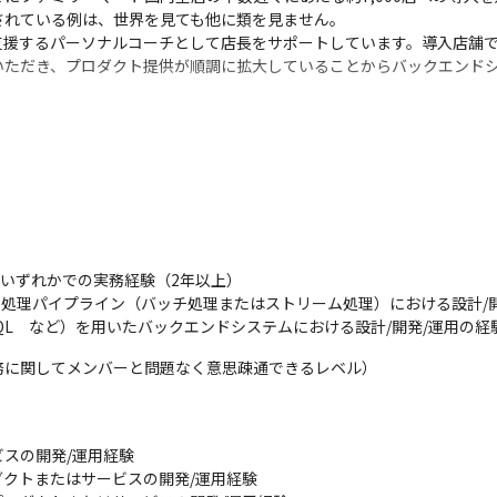
れている例は、世界を見ても他に類を見ません。

支援するパーソナルコーチとして店長をサポートしています。導入店舗
いただき、プロダクト提供が順調に拡大していることからバックエンド
またはいずれかでの実務経験（2年以上）

ータ処理パイプライン（バッチ処理またはストリーム処理）における設計/開
wSQL　など）を用いたバックエンドシステムにおける設計/開発/運用の経
務に関してメンバーと問題なく意思疎通できるレベル）
スの開発/運用経験

クトまたはサービスの開発/運用経験
