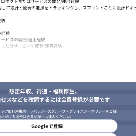
ロダクトまたはサービスの開発/運用経験

使用して設計と開発の進捗をトラッキングし、スプリントごとに設計ドキ
験

経験

ービスの開発/運用経験

す。
コミュニケーションを大切にしてい
またはサービスの開発/運用経験
、他チームとも協力して業務を行える方

知識を吸収することが好きな方

習やチームメンバーからのフィードバックを大切にする方

向けて試行錯誤する姿勢のある方

持ち遂行できる方
想定年収、待遇・福利厚生、
ロセスなどを確認するには会員登録が必要です
ックID利用規約
、
レバレジーズグループ・プライバシーポリシー
をご確
いただける場合は会員登録へお進みください。
Googleで登録