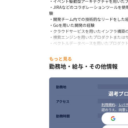
・イベント駆動型アーキテクチャを用いたプ
・JIRAなどのコラボレーションツールを
験

・開発チーム内での技術的なリードをした経
・Goを用いた開発の経験

・クラウドサービスを用いたインフラ構築の
・検索エンジンを用いたプロダクトまたはサ
スキルやノウハウを積極的に共有していま
・ベクトルデータベースを用いたプロダクト
■ 求める人物像

もっと見る
・周囲とのコミュニケーションを円滑に行い
勤務地・給与・その他情報
・常に向上心があり学習意欲が高く、新しい
・自身のスキルを向上させるために、自己学
・課題に対して、柔軟に対応し、問題解決に
・アサインされたタスクに対して責任感を
勤務地
選考プ
アクセス
利用規約
、
レバテ
認のうえ、同意
勤務時間