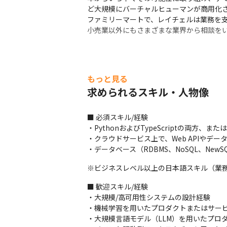
ど大規模にバーチャルヒューマンが商用化さ
ファミリーマートで、レイチェルは業務を
小売業以外にもさまざまな業界から相談を
もっと見る
求められるスキル・人物像
■ 必須スキル/経験

・PythonおよびTypeScriptの両方、
・クラウドサービス上で、Web APIやデ
・データベース（RDBMS、NoSQL、Ne
※ビジネスレベル以上の日本語スキル（業
■ 歓迎スキル/経験

・大規模/高可用性システムの設計経験

・機械学習を用いたプロダクトまたはサービ
・大規模言語モデル（LLM）を用いたプロダ