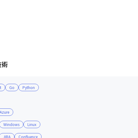
技術
t
Go
Python
 Azure
Windows
Linux
JIRA
Confluence