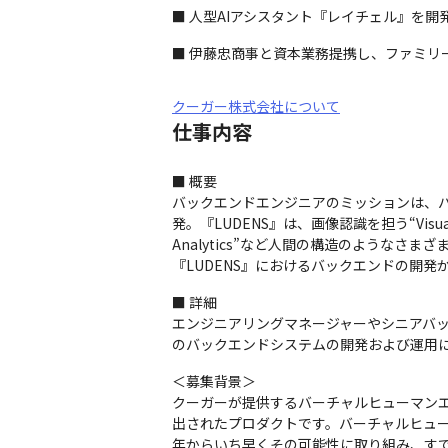
■ 人型AIアシスタント『レイチェル』を開
■ 伊藤忠商事と資本業務提携し、ファミリー
クーガー株式会社について
仕事内容
■ 概要

バックエンドエンジニアのミッションは、バ
発。『LUDENS』は、画像認識を担う“Visual
Analytics”など人間の構造のような
『LUDENS』におけるバックエンドの開
■ 詳細

エンジニアリングマネージャーやシニアバック
のバックエンドシステムの開発および運用
＜募集背景＞

クーガーが提供するバーチャルヒューマンエ
出されたプロダクトです。バーチャルヒュー
年からいち早くその可能性に取り組み、すで