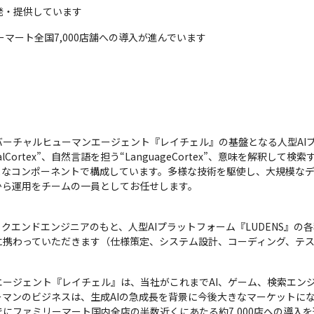
発・提供しています
マート全国7,000店舗への導入が進んでいます
ーチャルヒューマンエージェント『レイチェル』の基盤となる人型AIプラ
Cortex”、自然言語を担う“LanguageCortex”、意味を解釈して検索する
さまざまなコンポーネントで構成しています。多様な技術を駆使し、大規模な
発から運用をチームの一員としてお任せします。
エンドエンジニアのもと、人型AIプラットフォーム『LUDENS』の各種
に携わっていただきます（仕様策定、システム設計、コーディング、テ
ージェント『レイチェル』は、当社がこれまでAI、ゲーム、検索エン
マンのビジネスは、生成AIの急成長を背景に今後大きなマーケットにな
にファミリーマート国内全店の半数近くにあたる約7,000店への導入を達