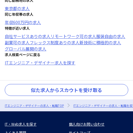
同じ勤務地の求人
東京都
の求人
同じ年収帯の求人
年収
600万円
の求人
特徴が近い求人
自社サービスあり
の求人
リモートワーク可
の求人
服装自由
の求人
副業可
の求人
フレックス制度あり
の求人
新技術に積極的
の求人
グローバル展開
の求人
求人検索ページに戻る
ITエンジニア・デザイナー求人を探す
似た求人からスカウトを受け取る
ITエンジニア・デザイナーの求人・転職TOP
ITエンジニア・デザイナーの求人・転職を探
IT・Web求人を探す
個人向けお問い合わせ
よくある質問
サイトマップ