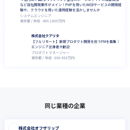
など自社開発案件がメイン！PHPを用いたWEBサービスの開発経
験や、クラウドを用いた運用経験を活かしませんか
システムエンジニア
東京都
年収 :
400
-
1800
万円
株式会社クアリタ
【フルリモート】新規プロダクト開発を担うPMを募集｜
エンジニア出身者大歓迎
プロダクトマネージャー
東京都
年収 :
600
-
900
万円
同じ業種の企業
株式会社オフザリップ