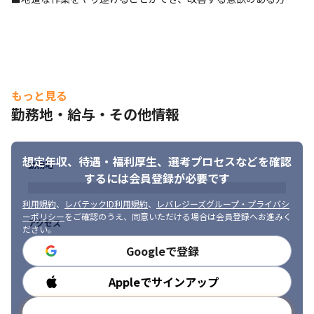
もっと見る
勤務地・給与・その他情報
想定年収、待遇・福利厚生、
選考プロセスなどを確認
勤務地
するには会員登録が必要です
利用規約
、
レバテックID利用規約
、
レバレジーズグループ・プライバシ
ーポリシー
をご確認のうえ、同意いただける場合は会員登録へお進みく
アクセス
ださい。
Googleで登録
Appleでサインアップ
勤務時間
メールアドレスで登録