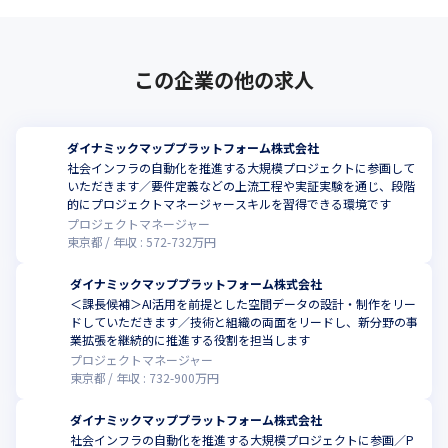
この企業の他の求人
ダイナミックマッププラットフォーム株式会社
社会インフラの自動化を推進する大規模プロジェクトに参画して
いただきます／要件定義などの上流工程や実証実験を通じ、段階
的にプロジェクトマネージャースキルを習得できる環境です
プロジェクトマネージャー
東京都
年収 :
572
-
732
万円
ダイナミックマッププラットフォーム株式会社
＜課長候補＞AI活用を前提とした空間データの設計・制作をリー
ドしていただきます／技術と組織の両面をリードし、新分野の事
こ
業拡張を継続的に推進する役割を担当します
プロジェクトマネージャー
東京都
年収 :
732
-
900
万円
ダイナミックマッププラットフォーム株式会社
社会インフラの自動化を推進する大規模プロジェクトに参画／P