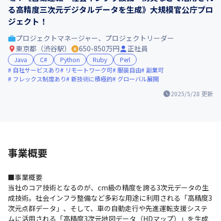
る高精度三次元デジタルデータを生成》大規模官公庁プロ
ジェクト！
プロジェクトマネージャー、プロジェクトリーダー
東京都（渋谷駅）
650-850万円
正社員
Java
C#
Python
Ruby
Perl
自社サービスあり
リモートワーク可
服装自由
副業可
フレックス制度あり
新技術に積極的
グローバル展開
2025/5/28
更新
事業概要
■事業概要

当社のコア技術となるのが、cm級の精度を誇る3次元データの生
成技術。社会インフラ整備など多彩な用途に利用される「高精度3
次元点群データ」、そして、車の自動走行や先進運転支援システ
ムに活用される「高精度3次元地図データ（HDマップ）」を生成