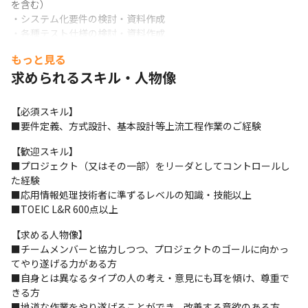
を含む）

・システム化要件の検討・資料作成

・各種テスト仕様の検討・資料作成

・実証関連のサポート（各種連絡、機材調達など）

もっと見る
・報告書作成のサポート

求められるスキル・人物像
・その他 （プロジェクト推進に必要な作業）
【必須スキル】	

■要件定義、方式設計、基本設計等上流工程作業のご経験
【歓迎スキル】

■プロジェクト（又はその一部）をリーダとしてコントロールし
た経験

■応用情報処理技術者に準ずるレベルの知識・技能以上

■TOEIC L&R 600点以上
【求める人物像】

■チームメンバーと協力しつつ、プロジェクトのゴールに向かっ
てやり遂げる力がある方 

■自身とは異なるタイプの人の考え・意見にも耳を傾け、尊重で
きる方

■地道な作業をやり遂げることができ、改善する意欲のある方