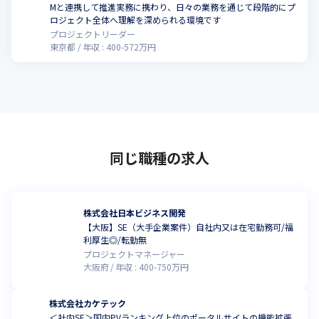
Mと連携して推進実務に携わり、日々の業務を通じて段階的にプ
こ
ロジェクト全体へ理解を深められる環境です
プロジェクトリーダー
東京都
年収 :
400
-
572
万円
同じ職種の求人
株式会社日本ビジネス開発
【大阪】SE（大手企業案件）自社内又は在宅勤務可/福
利厚生◎/転勤無
プロジェクトマネージャー
大阪府
年収 :
400
-
750
万円
株式会社カケテック
＜社内SE＞国内PVランキング上位のポータルサイトの機能拡張