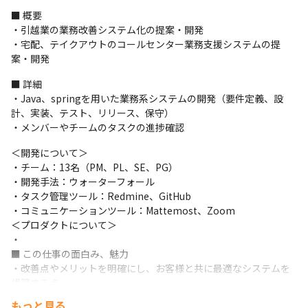
■ 概要

・引越業の業務改善システム化の提案・開発

・宅配、テイクアウトのコールセンター業務支援システムの提
案・開発
■ 詳細

・Java、springを用いた業務系システムの開発（要件定義、設
計、実装、テスト、リリース、保守）

・メンバーやチームのタスクの進捗確認
＜開発について＞

・チーム：13名（PM、PL、SE、PG）

・開発手法：ウォーターフォール

・タスク管理ツール：Redmine、GitHub

・コミュニケーションツール：Mattemost、Zoom

＜プロダクトについて＞

・

■ この仕事の面白み、魅力

・改善点やメリットを明確にし、お客様と共に最適なシステムを
構築する点

・時には斬新な提案を交えつつ、お客様目線で使いやすく柔軟な
もっと見る