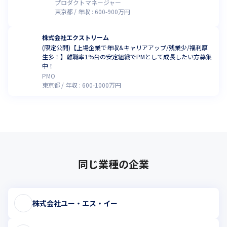
プロダクトマネージャー
東京都
年収 :
600
-
900
万円
株式会社エクストリーム
(限定公開)【上場企業で年収&キャリアアップ/残業少/福利厚
生多！】離職率1%台の安定組織でPMとして成長したい方募集
中！
PMO
東京都
年収 :
600
-
1000
万円
同じ業種の企業
株式会社ユー・エス・イー