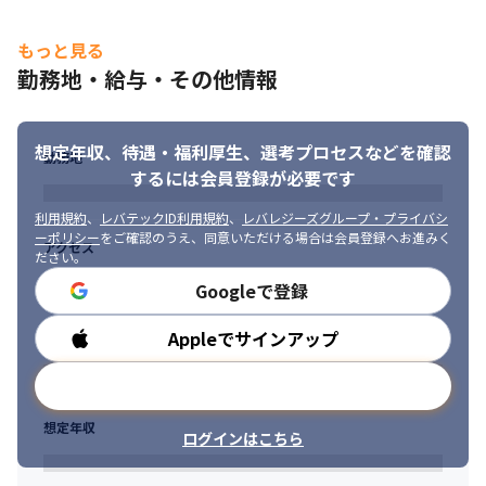
もっと見る
勤務地・給与・その他情報
想定年収、待遇・福利厚生、
選考プロセスなどを確認
勤務地
するには会員登録が必要です
利用規約
、
レバテックID利用規約
、
レバレジーズグループ・プライバシ
ーポリシー
をご確認のうえ、同意いただける場合は会員登録へお進みく
アクセス
ださい。
Googleで登録
Appleでサインアップ
勤務時間
メールアドレスで登録
想定年収
ログインはこちら