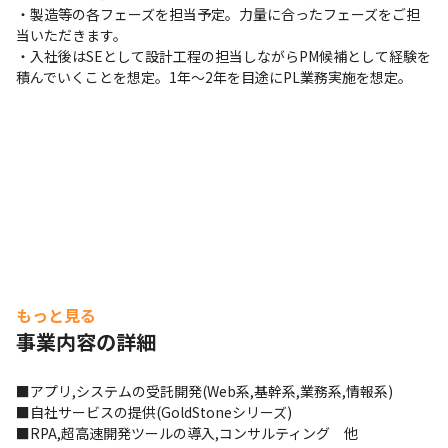
・製造等の各フェーズを担当予定。力量に合ったフェーズをご担
当いただきます。

・入社後はSEとして設計工程の担当しながらPM候補として経験を
積んでいくことを想定。1年～2年を目途にPL業務実施を想定。
もっと見る
事業内容の詳細
■アプリ,システムの受託開発(Web系,基幹系,業務系,情報系)

■自社サービスの提供(GoldStoneシリーズ)　

■RPA,超高速開発ツールの導入,コンサルティング　他