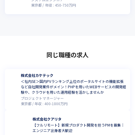
東京都
年収 :
450
-
750
万円
同じ職種の求人
株式会社カケテック
＜社内SE＞国内PVランキング上位のポータルサイトの機能拡張
など自社開発案件がメイン！PHPを用いたWEBサービスの開発経
験や、クラウドを用いた運用経験を活かしませんか
プロジェクトマネージャー
東京都
年収 :
400
-
1800
万円
株式会社クアリタ
【フルリモート】新規プロダクト開発を担うPMを募集｜
エンジニア出身者大歓迎