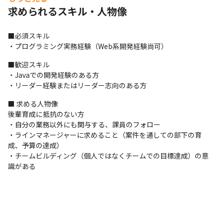
システムを実現する点

求められるスキル・人物像
・費用対効果が求められるため、提案を洗練していく点
■必須スキル

・プログラミング実務経験（Web系開発経験尚可）
■歓迎スキル

・Javaでの開発経験のある方

・リーダー経験またはリーダー志向のある方
■ 求める人物像

後輩育成に抵抗のない方

・自分の業務以外にも関与する、課員のフォロー

・ラインマネージャーに求めること（案件を通しての部下の育
成、予算の達成）

・チームビルディング（個人ではなくチームでの目標達成）の意
識がある