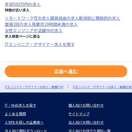
年収
500万円
の求人
特徴が近い求人
リモートワーク可
の求人
服装自由
の求人
新技術に積極的
の求人
面接1回
の求人
残業月20時間未満
の求人
女性エンジニアが活躍中
の求人
求人検索ページに戻る
ITエンジニア・デザイナー求人を探す
応募へ進む
ITエンジニア・デザイナーの求人・転職TOP
ITエンジニア・デザイナーの求人・転職を探
IT・Web求人を探す
個人向けお問い合わせ
よくある質問
サイトマップ
人材をお探しの企業様へ
法人向けお問い合わせ
法人向け資料ダウンロード
法人向けお役立ち資料一覧