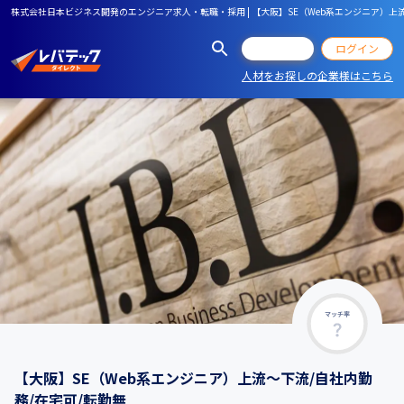
株式会社日本ビジネス開発のエンジニア求人・転職・採用 | 【大阪】SE（Web系エンジニア）上
会員登録
ログイン
人材をお探しの企業様はこちら
マッチ率
【大阪】SE（Web系エンジニア）上流～下流/自社内勤
務/在宅可/転勤無