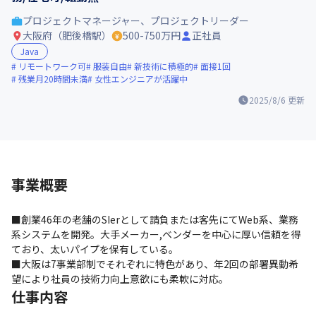
プロジェクトマネージャー、プロジェクトリーダー
大阪府（肥後橋駅）
500-750万円
正社員
Java
リモートワーク可
服装自由
新技術に積極的
面接1回
残業月20時間未満
女性エンジニアが活躍中
2025/8/6
更新
事業概要
■創業46年の老舗のSIerとして請負または客先にてWeb系、業務
系システムを開発。大手メーカー,ベンダーを中心に厚い信頼を得
ており、太いパイプを保有している。

■大阪は7事業部制でそれぞれに特色があり、年2回の部署異動希
望により社員の技術力向上意欲にも柔軟に対応。
仕事内容