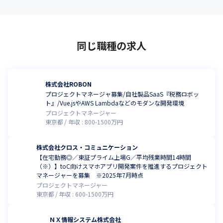
同じ職種の求人
株式会社ROBON
プロジェクトマネージャ募集/自社製品SaaS『税務ロボッ
ト』/Vue.jsやAWS Lambdaなどのモダンな開発環境
プロジェクトマネージャー
東京都
年収 :
800
-
1500
万円
株式会社クロス・コミュニケーション
【在宅勤務◎／東証プライム上場G／平均残業時間14時間
（※）】toC向けスマホアプリ開発案件を推進するプロジェクト
マネージャーを募集 ※2025年7月時点
プロジェクトマネージャー
東京都
年収 :
600
-
1500
万円
ＮＸ情報システム株式会社