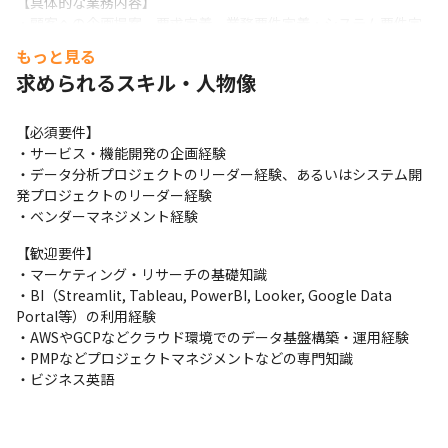
【具体的な業務内容】

・顧客への企画提案、要求定義、業務要件定義・システム要件定
義のリード

もっと見る
・プロジェクトの全体管理及び開発委託先の管理

求められるスキル・人物像
・システム開発・業務効率改善・品質改善の推進

案件においては、企画、グループ会社や協力会社の管理がメイン
となり、最上流の立場でプロジェクトをコントロールいただきま
【必須要件】

す。実際の開発工程（コーディング、テスト）は担当しません
・サービス・機能開発の企画経験

が、一定の経験・理解がある方が望ましいです。

・データ分析プロジェクトのリーダー経験、あるいはシステム開
【やりがい】

発プロジェクトのリーダー経験

インテージのリソースである豊富なデータや顧客基盤を活用する
・ベンダーマネジメント経験
ことができ、マーケティング／マーケティング・リサーチの知見
【歓迎要件】

やスキルを取り入れることができます。

・マーケティング・リサーチの基礎知識

【働き方】

・BI（Streamlit, Tableau, PowerBI, Looker, Google Data 
フルフレックス勤務となっており、子育てをしながら業務に従事
Portal等）の利用経験

されている方も多数おります。週2回出社しておりますが、在宅勤
・AWSやGCPなどクラウド環境でのデータ基盤構築・運用経験

務とのハイブリットとなっております。

・PMPなどプロジェクトマネジメントなどの専門知識

残業全社平均：20時間／月程度（2024年6月時点）
・ビジネス英語