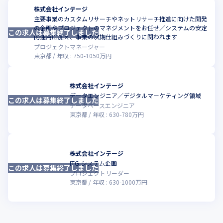
株式会社インテージ
主要事業のカスタムリサーチやネットリサーチ推進に向けた開発
の企画やプロジェクトのマネジメントをお任せ／システムの安定
この求人は募集終了しました
こ
的運用に加え、事業の次期仕組みづくりに関われます
プロジェクトマネージャー
東京都
年収 :
750
-
1050
万円
株式会社インテージ
データエンジニア／デジタルマーケティング領域
この求人は募集終了しました
こ
データベースエンジニア
東京都
年収 :
630
-
780
万円
株式会社インテージ
ITG-システム企画
この求人は募集終了しました
こ
プロジェクトリーダー
東京都
年収 :
630
-
1000
万円