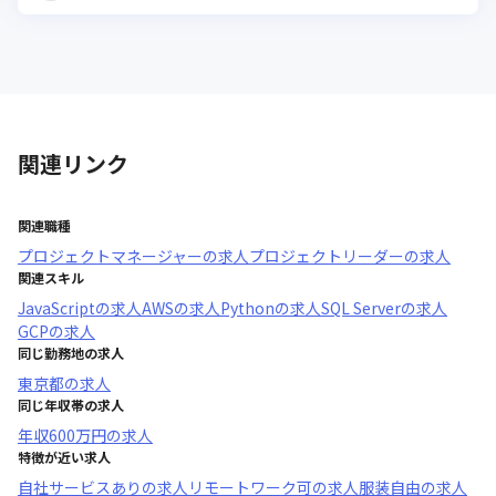
関連リンク
関連職種
プロジェクトマネージャー
の求人
プロジェクトリーダー
の求人
関連スキル
JavaScript
の求人
AWS
の求人
Python
の求人
SQL Server
の求人
GCP
の求人
同じ勤務地の求人
東京都
の求人
同じ年収帯の求人
年収
600万円
の求人
特徴が近い求人
自社サービスあり
の求人
リモートワーク可
の求人
服装自由
の求人