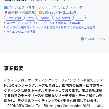
プロジェクトマネージャー、プロジェクトリーダー
東京都（秋葉原駅）
630-930万円
正社員
JavaScript
AWS
Python
SQL Server
GCP
自社サービスあり
リモートワーク可
服装自由
副業可
オンライン選考可
フレックス制度あり
新技術に積極的
上場企業
女性エンジニアが活躍中
2024/8/16
更新
事業概要
インテージは、マーケティングリサーチ/インサイト事業でアジア
No.1
のインテージグループを牽引し、国内外の企業・団体のマー
ケティング活動をトータルサポートしております。生活者を理解
する独自のデータベースや高度なリサーチ技術・データ解析力を
「ESOMAR's Global Top-50 Insights Companies 2023」に基づ