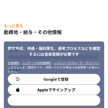
もっと見る
勤務地・給与・その他情報
想定年収、待遇・福利厚生、
選考プロセスなどを確認
勤務地
するには会員登録が必要です
利用規約
、
レバテックID利用規約
、
レバレジーズグループ・プライバシ
ーポリシー
をご確認のうえ、同意いただける場合は会員登録へお進みく
アクセス
ださい。
Googleで登録
Appleでサインアップ
勤務時間
メールアドレスで登録