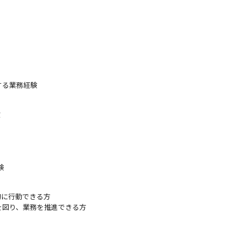
する業務経験


験
に行動できる方

を図り、業務を推進できる方