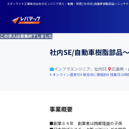
スターライト工業株式会社のエンジニア求人・転職・採用 | 社内SE/自動車樹脂部品～ニッチ
この求人は募集終了しました
社内SE/自動車樹脂部品
インフラエンジニア、社内SE
広島県・
オンライン選考可
新技術に積極的
残業月20時
事業概要
■創業８４年　創業者は西郷隆盛の子孫
