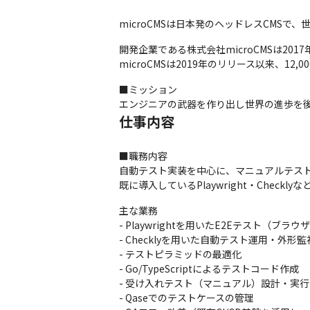
microCMSは日本発のヘッドレスCMS
開発企業である株式会社microCMSは20
microCMSは2019年のリリース以来、1
■ミッション

エンジニアの武器を作り出し世界の進歩を
仕事内容
■職務内容

自動テスト実装を中心に、マニュアルテスト
既に導入しているPlaywright・Che
主な業務

- Playwrightを用いたE2Eテスト（ブラウ
- Checklyを用いた自動テスト運用・外形監視
- テストピラミッドの最適化

- Go/TypeScriptによるテストコード作成

- 受け入れテスト（マニュアル）設計・実行

- Qaseでのテストケースの管理
