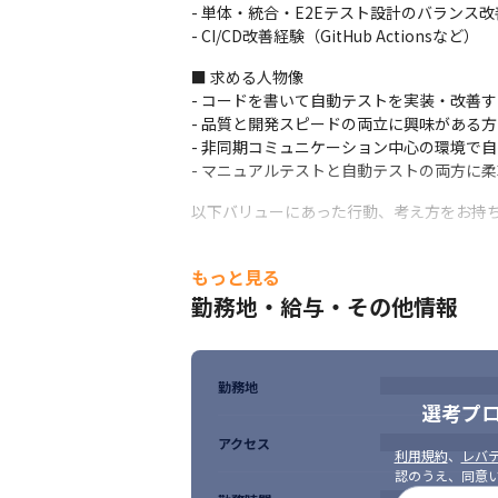
- 単体・統合・E2Eテスト設計のバランス改
- CI/CD改善経験（GitHub Actionsなど）
■ 求める人物像

- コードを書いて自動テストを実装・改善す
- 品質と開発スピードの両立に興味がある方

- 非同期コミュニケーション中心の環境で自
- マニュアルテストと自動テストの両方に
以下バリューにあった行動、考え方をお持
==================

もっと見る
■バリュー
勤務地・給与・その他情報
オープンでいよう- No secrets.

常に状況が他の人にも伝わるよう心掛け、
勤務地
選考プ
誠実に振る舞おう- Behave in good faith.

ユーザーはもちろんのこと、社内のメンバ
アクセス
利用規約
、
レバテ
認のうえ、同意
本質を見極めよう - Discern the essence.
