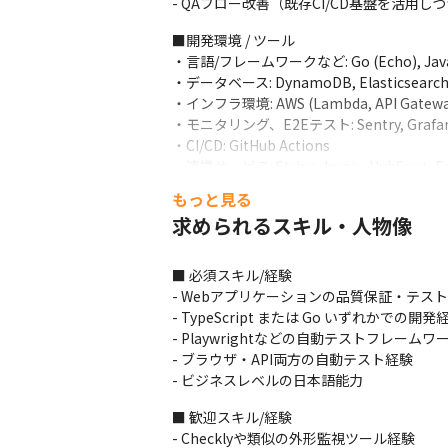
- QAフロー改善（既存CI/CD基盤を活用
■開発環境 / ツール

・言語/フレームワークなど: Go (Echo), JavaScri
・データベース: DynamoDB, Elasticsearch (
・インフラ環境: AWS (Lambda, API Gateway, Ap
・モニタリング、E2Eテスト: Sentry, Grafana, C
・CI/CD: GitHub Actions

・連携サービス: Stripe, Imgix, HubSpot, Em
・その他: GitHub, Notion, Slack, Figma
もっと見る
求められるスキル・人物像
■ 必須スキル/経験

- Webアプリケーションの品質保証・テスト
- TypeScript または Go いずれかでの開発経
- Playwrightなどの自動テストフレームワ
- ブラウザ・API両方の自動テスト経験

- ビジネスレベルの日本語能力
■ 歓迎スキル/経験

- Checklyや類似の外形監視ツール経験
