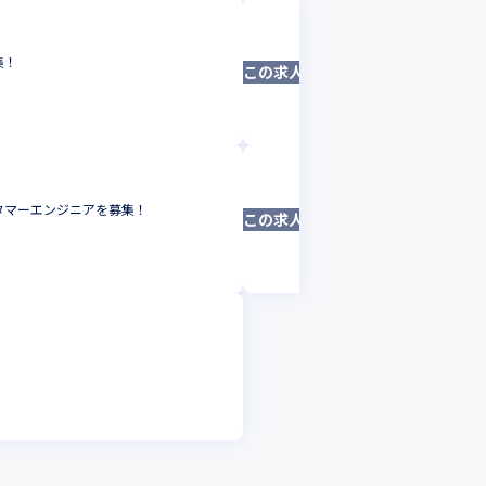
株式会社microC
集！
【完全フルリモー
この求人は募集終了しました
フロントエンドエ
東京都
年収 :
540
株式会社microC
タマーエンジニアを募集！
【完全フルリモー
この求人は募集終了しました
アプリケーション
東京都
年収 :
660