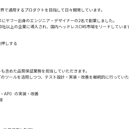
で、世界で通用するプロダクトを目指して日々開発しています。
17年にヤフー出身のエンジニア・デザイナーの2名で創業しました。

2,000社以上の企業に導入され、国内ヘッドレスCMS市場をリードしていま
後押しする
も含めた品質保証業務を担当していただきます。

cklyなどのツールを活用しつつ、テスト設計・実装・改善を継続的に行ってい
ザ・API）の実装・改善


