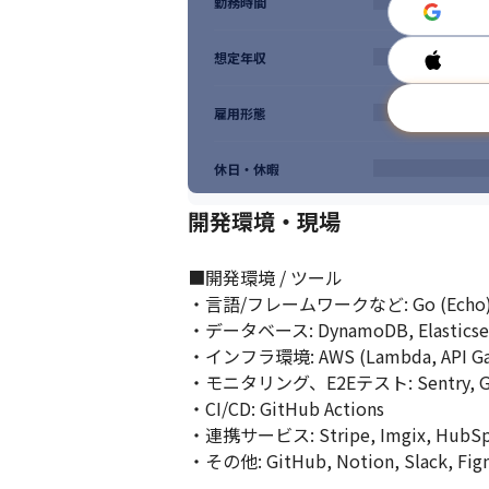
勤務時間
あらゆるものごとの本質を突き止め、理解
4.気づきを伝えよう - Share your insights
想定年収
より良い仕事をしていくため、部
雇用形態
休日・休暇
開発環境・現場
■開発環境 / ツール

・言語/フレームワークなど: Go (Echo), Java
・データベース: DynamoDB, Elasticsear
・インフラ環境: AWS (Lambda, API Gatewa
・モニタリング、E2Eテスト: Sentry, Grafana
・CI/CD: GitHub Actions

・連携サービス: Stripe, Imgix, HubSpo
・その他: GitHub, Notion, Slack, Fig