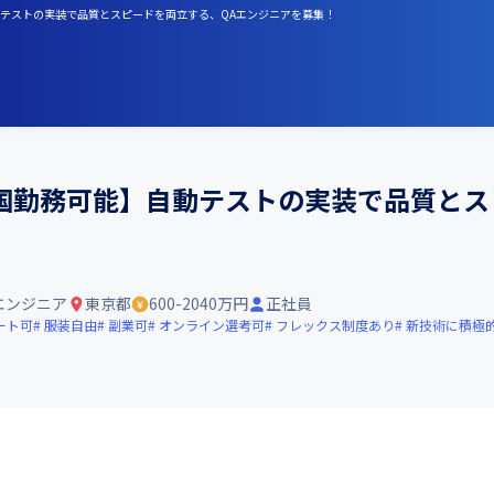
自動テストの実装で品質とスピードを両立する、QAエンジニアを募集！
国勤務可能】自動テストの実装で品質とス
エンジニア
東京都
600-2040万円
正社員
ート可
服装自由
副業可
オンライン選考可
フレックス制度あり
新技術に積極