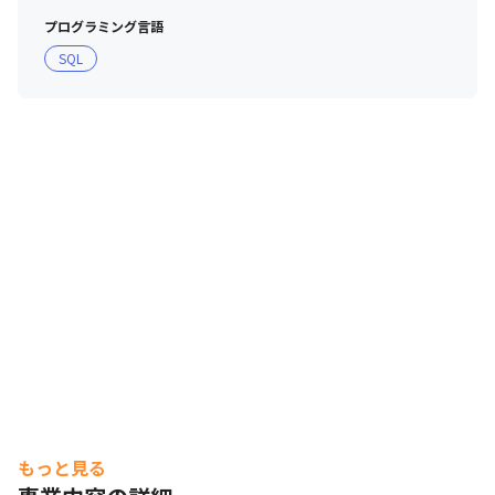
これまでの経験を共有するとともに、今後の目標設定を行
プログラミング言語
い、切磋琢磨していきます

SQL
・階層別研修：目的や対象に合わせた研修を行っています
（管理職研修、PM研修等）

・その他：e-learningによる研修制度、サポート体制が整
っています
もっと見る