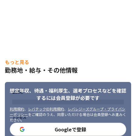
もっと見る
勤務地・給与・その他情報
想定年収、待遇・福利厚生、
選考プロセスなどを確認
勤務地
するには会員登録が必要です
利用規約
、
レバテックID利用規約
、
レバレジーズグループ・プライバシ
ーポリシー
をご確認のうえ、同意いただける場合は会員登録へお進みく
アクセス
ださい。
Googleで登録