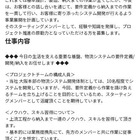
これまでは基本設計、製造、納入までの作業が主でしたが、今後
は、お客様との話し合いを通じて、要件定義から納入までの作業
を一貫して行い、お客様に寄り添ったシステム開発が行えるよう
事業展開を計画しています。

そのスターティングメンバーとして、経験や知識を発揮し、プロ
ジェクト推進の原動力となっていただける方を募集します。
仕事内容
◆◆◆ 今日の生活を支える重要な基盤、物流システムの要件定義/
開発/納入をお任せします ◆◆◆
＜プロジェクトチームの構成人員＞

・当社 大阪本部の物流システム開発体制としては、10名程度でシ
ステムを開発していますが、今回、要件定義から作業を請け負え
るチームを立ち上げることを目的としているため、スターティン
グメンバーとして活躍頂くことを期待しています。
＜ノウハウ、スキル習得について＞

・上流工程から納入まで一連のノウハウ、スキルを習得して頂き
ます。

・基本的には業務提携先にて、先方のメンバーと共に作業に従事
頂くことを想定しています。
