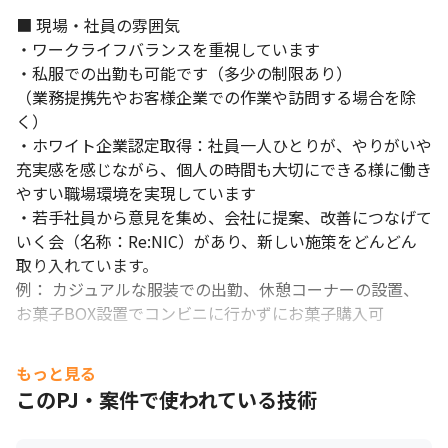
■ 現場・社員の雰囲気

・ワークライフバランスを重視しています

・私服での出勤も可能です（多少の制限あり）

（業務提携先やお客様企業での作業や訪問する場合を除
く）

・ホワイト企業認定取得：社員一人ひとりが、やりがいや
充実感を感じながら、個人の時間も大切にできる様に働き
やすい職場環境を実現しています

・若手社員から意見を集め、会社に提案、改善につなげて
いく会（名称：Re:NIC）があり、新しい施策をどんどん
取り入れています。

例： カジュアルな服装での出勤、休憩コーナーの設置、
お菓子BOX設置でコンビニに行かずにお菓子購入可

＜技術向上、教育体制＞

もっと見る
・OJT制度：先輩社員のサポートのもとOJTを行うので、
このPJ・案件で使われている技術
専門知識やスキルを身につけることができます

・年次研修：3年次、5年次、10年次には同期で集まり、