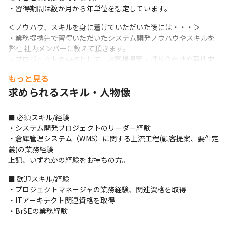
・習得期間は数か月から年単位を想定しています。
＜ノウハウ、スキルを身に着けていただいた後には・・・＞

・業務提携先で習得いただいたシステム開発ノウハウやスキルを
弊社 社内メンバーに教えて頂きます。

・プロジェクトの中核として、お客様提案・打ち合わせや要件定
義から納入までの一貫した作業をお任せします。
もっと見る
＜主な開発実績 (設計～製造～納入までの開発実績)＞

求められるスキル・人物像
・医療系配送センターシステム

・生鮮食料品通過型システム（TCセンター）

■ 必須スキル/経験

・医薬品在庫管理型システム（DCセンター）

・システム開発プロジェクトのリーダー経験

・アパレル在庫管理型システム（DCセンター）

・倉庫管理システム（WMS）に関する上流工程(顧客提案、要件定
・スーパー物流センター在庫管理型システム（DCセンター）

義)の業務経験

・自動倉庫制御システム
上記、いずれかの経験をお持ちの方。
■ 歓迎スキル/経験

・プロジェクトマネージャの業務経験、関連資格を取得

・ITアーキテクト関連資格を取得

・BrSEの業務経験