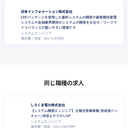
日本インフォメーション株式会社
ERPパッケージを使用した基幹システムの開発や顧客関係管理
システムや金融業界関係のシステムの開発をお任せ／ワークラ
イフバランスが整いやすい環境です
システムエンジニア
東京都
年収 :
400
-
510
万円
同じ職種の求人
しろくま電力株式会社
【システム開発エンジニア】太陽光発電事業/急成長ベン
チャー/年収＆やりがいUP
システムエンジニア
東京都
年収 :
500
-
1500
万円