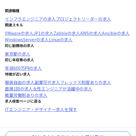
関連職種
インフラエンジニア
の求人
プロジェクトリーダー
の求人
関連スキル
VMware
の求人
JP1
の求人
Zabbix
の求人
AWS
の求人
Ansible
の求人
WindowsServer
の求人
Linux
の求人
同じ勤務地の求人
東京都
の求人
同じ年収帯の求人
年収
600万円
の求人
特徴が近い求人
服装自由
の求人
副業可
の求人
フレックス制度あり
の求人
面接1回
の求人
女性エンジニアが活躍中
の求人
裁量労働制あり
の求人
求人検索ページに戻る
ITエンジニア・デザイナー求人を探す