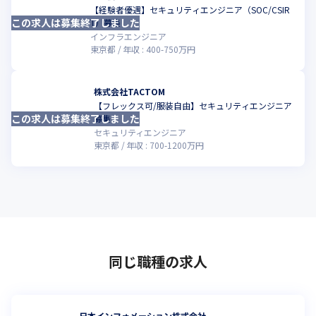
【経験者優遇】セキュリティエンジニア（SOC/CSIR
この求人は募集終了しました
こ
T）募集
インフラエンジニア
東京都
年収 :
400
-
750
万円
株式会社TACTOM
【フレックス可/服装自由】セキュリティエンジニア
この求人は募集終了しました
こ
募集
セキュリティエンジニア
東京都
年収 :
700
-
1200
万円
同じ職種の求人
日本インフォメーション株式会社