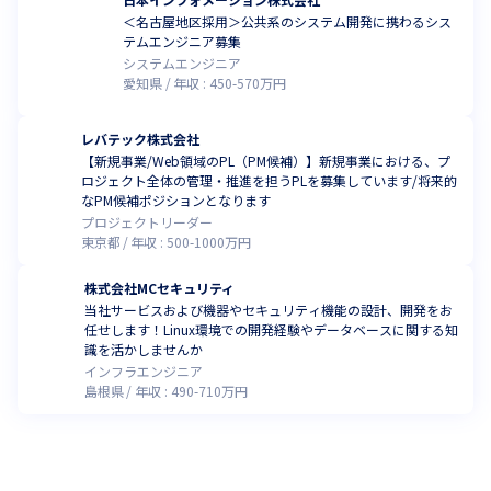
＜名古屋地区採用＞公共系のシステム開発に携わるシス
テムエンジニア募集
システムエンジニア
愛知県
年収 :
450
-
570
万円
レバテック株式会社
【新規事業/Web領域のPL（PM候補）】新規事業における、プ
ロジェクト全体の管理・推進を担うPLを募集しています/将来的
なPM候補ポジションとなります
プロジェクトリーダー
東京都
年収 :
500
-
1000
万円
株式会社MCセキュリティ
当社サービスおよび機器やセキュリティ機能の設計、開発をお
任せします！Linux環境での開発経験やデータベースに関する知
識を活かしませんか
インフラエンジニア
島根県
年収 :
490
-
710
万円