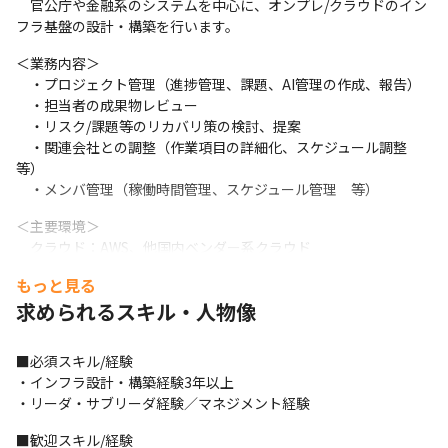
　官公庁や金融系のシステムを中心に、オンプレ/クラウドのイン
フラ基盤の設計・構築を行います。
＜業務内容＞

　・プロジェクト管理（進捗管理、課題、AI管理の作成、報告）

　・担当者の成果物レビュー

　・リスク/課題等のリカバリ策の検討、提案

　・関連会社との調整（作業項目の詳細化、スケジュール調整　
等）

　・メンバ管理（稼働時間管理、スケジュール管理　等）
＜主要環境＞

　クラウド：AWS、他国内ベンダー系クラウド

　仮想基盤：VMware

もっと見る
　OS：Windows/Linux

求められるスキル・人物像
　MW：Zabbix、JP1、SKYSEA、NetBackup、McAfee、
Splunk、Ansible
■必須スキル/経験

・インフラ設計・構築経験3年以上

・リーダ・サブリーダ経験／マネジメント経験
■歓迎スキル/経験
