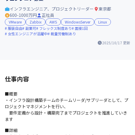
インフラエンジニア、プロジェクトリーダー
東京都
600-1000万円
正社員
VMware
Zabbix
AWS
WindowsServer
Linux
服装自由
副業可
フレックス制度あり
面接1回
女性エンジニアが活躍中
裁量労働制あり
2025/10/17
更新
仕事内容
■概要

・インフラ設計構築チームのチームリーダ/サブリーダとして、プ
ロジェクトマネジメントを行い、

　要件定義から設計・構築完了までプロジェクトを推進していき
ます
■詳細
