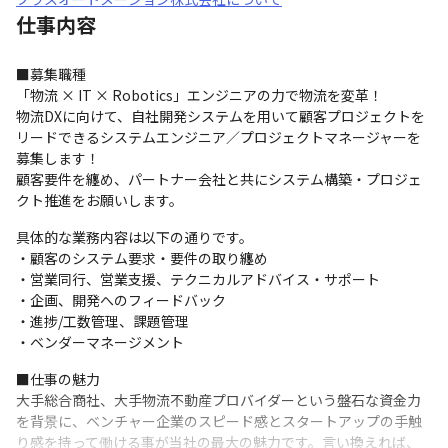
仕事内容
■募集職種

「物流 × IT × Robotics」エンジニアの力で物流を変革！

物流DXに向けて、自社開発システムを用いて顧客プロジェクトを
リードできるシステムエンジニア／プロジェクトマネージャーを
募集します！

顧客要件を纏め、パートナー会社と共にシステム構築・プロジェ
クト推進をお願いします。
具体的な業務内容は以下の通りです。

・顧客のシステム要求・要件の取り纏め

・営業同行、営業支援、テクニカルアドバイス・サポート

・企画、開発へのフィードバック

・進捗/工数管理、課題管理

・ベンダーマネージメント
■仕事の魅力

大手総合商社、大手物流不動産プロバイダーという盤石な資金力
を背景に、ベンチャー企業のスピード感とスタートアップの手触
り感を持って働ける事が当社の最大の魅力です。言い換えれば、