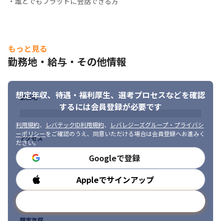
・誰とでもフラットに会話できる方
もっと見る
勤務地・給与・その他情報
想定年収、待遇・福利厚生、
選考プロセスなどを確認
勤務地
するには会員登録が必要です
利用規約
、
レバテックID利用規約
、
レバレジーズグループ・プライバシ
ーポリシー
をご確認のうえ、同意いただける場合は会員登録へお進みく
アクセス
ださい。
Googleで登録
Appleでサインアップ
勤務時間
メールアドレスで登録
想定年収