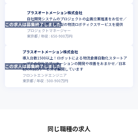
プラスオートメーション株式会社
自社開発システムのプロジェクトの企画立案推進をお任せ／
この求人は募集終了しました
こ
サブスクリプション型の物流ロボティクスサービスを提供
プロジェクトマネージャー
東京都
年収 :
650
-
900
万円
プラスオートメーション株式会社
導入台数1500以上！ロボットによる物流倉庫自動化スタートア
ップでの自社アプリケーションの開発や改善をおまかせ／日本
この求人は募集終了しました
こ
初のRaaSサービスを展開しています
フロントエンドエンジニア
東京都
年収 :
500
-
900
万円
同じ職種の求人