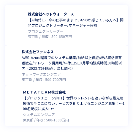
株式会社ヘッドウォータース
【AI時代に、今の仕事のままでいいのか感じている方へ】開
発プロジェクトリーダー/マネージャー候補
プロジェクトリーダー
東京都
年収 :
500
-
650
万円
株式会社ファンネス
AWS･Azuru環境でのシステム構築/前給以上保証/AWS資格保有
者歓迎/テレワーク併用可/年休125日/月平均残業時間10時間以
内（2023年6月時点、当社調べ）
ネットワークエンジニア
東京都
年収 :
500
-
700
万円
ＭＥＴＡＴＥＡＭ株式会社
【ブロックチェーン/NFT】世界のトレンドを追いながら最先端
技術で今ここにないサービスを創り上げるエンジニア募集！～1
00名規模に拡大中～
システムエンジニア
東京都
年収 :
500
-
1000
万円