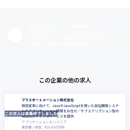
プラスオートメーション株式会社
プラスオートメーション株式会社は2019年6
月に創業した、三井物産株式会社と日本GLP
株式会社、株式会社豊田自動織機のジョイン
トベンチャーです。物流向けロボットのサブ
スクリプションを展開し、ロボットの･･･
この企業の他の求人
プラスオートメーション株式会社
物流変革に向けて、JavaやJavaScriptを用いた自社開発システ
ムのアプリケーション開発をお任せ／サブスクリプション型の
この求人は募集終了しました
こ
物流ロボティクスサービスを提供
アプリケーションエンジニア
東京都
年収 :
450
-
650
万円