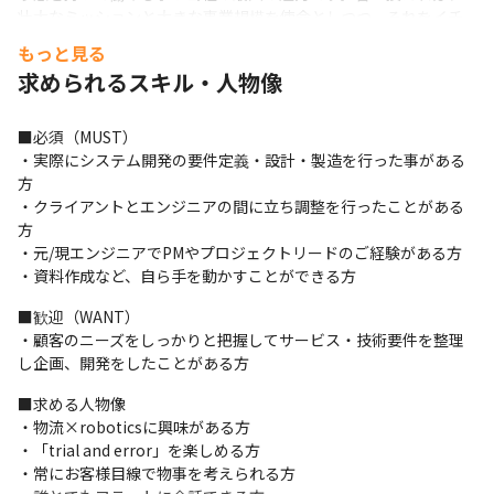
壮大なミッションと大きな事業規模を使命としつつ、それをイチ
から創っていく、今しか出来ない仕事、とも言えます。
もっと見る
求められるスキル・人物像
■今後の活躍の場■

日本全国での事業はもちろん、海外進出も視野に入れています。
世界中の最先端技術を日本に導入する、もしくは日本のロボット
■必須（MUST）

を世界に発信、世界中の物流を変えていく、そんなことも出来る
・実際にシステム開発の要件定義・設計・製造を行った事がある
と思っています。物流という社会インフラをテクノロジーで改革す
方

る、そんな気概を持ったエンジニアを募集しています。
・クライアントとエンジニアの間に立ち調整を行ったことがある
方

・元/現エンジニアでPMやプロジェクトリードのご経験がある方

・資料作成など、自ら手を動かすことができる方
■歓迎（WANT）

・顧客のニーズをしっかりと把握してサービス・技術要件を整理
し企画、開発をしたことがある方
■求める人物像

・物流×roboticsに興味がある方

・「trial and error」を楽しめる方

・常にお客様目線で物事を考えられる方
