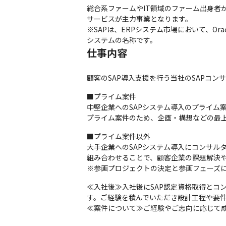
総合系ファームやIT領域のファーム出身者
サービスが主力事業となります。

※SAPは、ERPシステム市場において、Oracle
システムの名称です。
仕事内容
顧客のSAP導入支援を行う当社のSAPコ
■プライム案件

中堅企業へのSAPシステム導入のプライム案件
プライム案件のため、企画・構想などの最上流工
■プライム案件以外

大手企業へのSAPシステム導入にコンサル
組み合わせることで、顧客企業の課題解決や
※参画プロジェクトの決定と参画フェーズ
≪入社後≫入社後にSAP認定資格取得とコ
す。ご経験を積んでいただき設計工程や要件
≪案件について≫ご経験やご志向に応じて