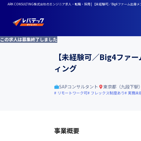
ARK CONSULTING株式会社のエンジニア求人・転職・採用 | 【未経験可／Big4ファーム
この求人は募集終了しました
【未経験可／Big4ファ
ィング
SAPコンサルタント
東京都（九段下駅
リモートワーク可
フレックス制度あり
実務未
事業概要