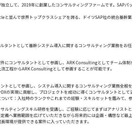
が独立して、2019年に創業したコンサルティングファームです。SAP
と並んで世界トップクラスシェアを誇る、ドイツSAP社の統合基幹業務(=ERP:Ent
ンサルタントとして基幹システム導入に関するコンサルティング業務をお
にコンサルタントとして参画し、ARK Consultingとしてチーム体
程からARK Consultingとして参画することが可能です。
タントとして参画し、システム導入に関するコンサルティング業務全般を
DXの実現に貢献し、プロジェクトを成功に導くコンサルタントとして活
について：入社時のランクやこれまでの経験・スキルセットを鑑みて、参
ンサルティングスキル研修を受講し、ご経験に応じてまずはアナリスト
定義へ業務範囲を広げていただきながら将来的には企画・構想など最上
成長環境が提供できる案件に入っていただきます。