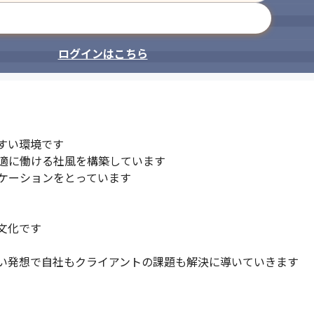
メールアドレスで登録
ログインはこちら
決を目指します。
DX人材やサイバーセキュリティ人材
い環境です

適に働ける社風を構築しています

ケーションをとっています

化です

い発想で自社もクライアントの課題も解決に導いていきます