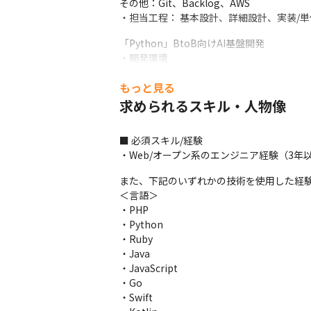
その他：Git、Backlog、AWS

・担当工程： 基本設計、詳細設計、実装/
「Python」BtoB向けAI基盤開発

・開発環境 

言語：Python、JavaScrip

もっと見る
FW：TypeScript 

DB：MySQL 

求められるスキル・人物像
その他：Docker、Git、Backlog、AWS 

・担当工程： 詳細設計、実装/単体、結合テ
■ 必須スキル/経験

・Web/オープン系のエンジニア経験（3年
＜DXHRだけの特別な案件＞

・エンジニアの技術向上に主眼を置き、シェ
また、下記のいずれかの技術を使用した経験
・お客様のほとんどが、エンジニアの成長
＜言語＞

ジニアの成長を推進する体制を築いています
・PHP

・経験や志向を考慮して、就業場所や開発
・Python

・Ruby

＜メンバーについて＞

・Java

・社内メンバーは約15名在籍しています

・JavaScript

・エンジニア出身のメンバーが多数在籍して
・Go

・色んな経験をしているメンバーがいるから
・Swift

■ この仕事の魅力、面白み
