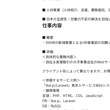
■ 人材事業（人材紹介、派遣、業務委託、
■ 日本の生産性・労働力不足の解決を目指
仕事内容
■ 概要

・DXHRの新規事業となるHR事業部の初
■ 詳細

＜具体的な業務内容＞

・自社＆直接取引の大手事業会社のWebサ
クライアント先によって異なりますが、対
＜参画するサービス例＞

「Vue.js/Laravel」某求人サービスWebシ
・開発環境

言語：PHP、HTML、CSS、JavaScript 

FW：Vue.js、Laravel 

DB：MySQL
