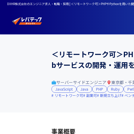
DXHR株式会社のエンジニア求人・転職・採用 | ＜リモートワーク可＞PHPやPythonを
＜リモートワーク可＞PH
bサービスの開発・運用
サーバーサイドエンジニア
東京都・千
JavaScript
Java
PHP
Ruby
Perl
リモートワーク可
副業可
新規立ち上げ
ベン
事業概要