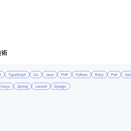
技術
t
TypeScript
Go
Java
PHP
Python
Ruby
Perl
Swi
Vue.js
Spring
Laravel
Django