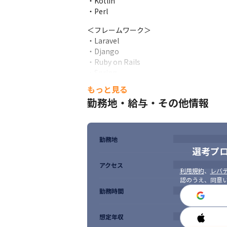
・Kotlin

・幅広い案件に携わることができます

・Perl
・PHP/LaravelやPython/Django、Ruby
＜フレームワーク＞

クを学べる場を提供しています

・Laravel

・「SESだから上流に携われない」と思わ
・Django

してのジョインを実現できます
・Ruby on Rails

・Spring

・React
もっと見る
勤務地・給与・その他情報
■ 求める人物像

・ベンチャー企業やスタートアップ企業に興
・経営に携わりたい方

・柔軟な企業で働きたい方

勤務地
・社内コミュニケーションをもっと求めてい
選考プ
・クライアント先への就職を視野に入れて
アクセス
利用規約
、
レバテ
認のうえ、同意
勤務時間
想定年収