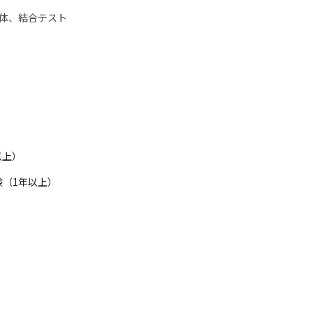
単体、結合テスト
スト
以上）
アが高く、BtoCで社会影響力が大きいWebサービス企業を中心に取引
（1年以上）

を期待する企業のため、研修のための帰社や学習時間確保のための残業


スタイル（自社開発または客先常駐）を決定し、常駐先変更は常駐者の
おり、バックグラウンドは大手企業の開発からスタートアップまでさま
こそ、クライアントのDX化を促進していると考えています