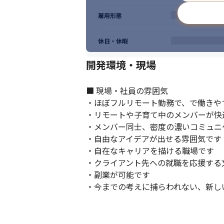
雇用形態
休日・休暇
開発環境・現場
■ 現場・社員の雰囲気

日本の生産性や労働力不足における課題解
・ほぼフルリモート勤務で、で働きやす
・リモートや子育て中のメンバーが快
・メンバー同士、密度の濃いコミュニ
・自由なアイデアが出せる雰囲気です

・自在なキャリアを描ける職場です

・クライアント先への就職を応援する文
・副業が可能です

・今までの考えに捕らわれない、新し