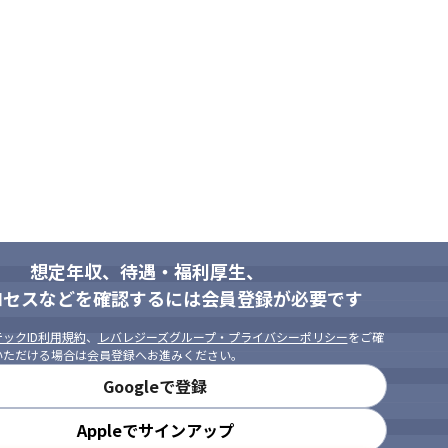
/Rubu on Rails、Java/Spring、JavaScript/React、Go、Swi
れている方が多いですが、当社では、人事にこれからどんなキャリアを積
味がある方

想定年収、待遇・福利厚生、
る方

ロセスなどを確認するには会員登録が必要です
いる方
ックID利用規約
、
レバレジーズグループ・プライバシーポリシー
をご確
いただける場合は会員登録へお進みください。
Googleで登録
Appleでサインアップ