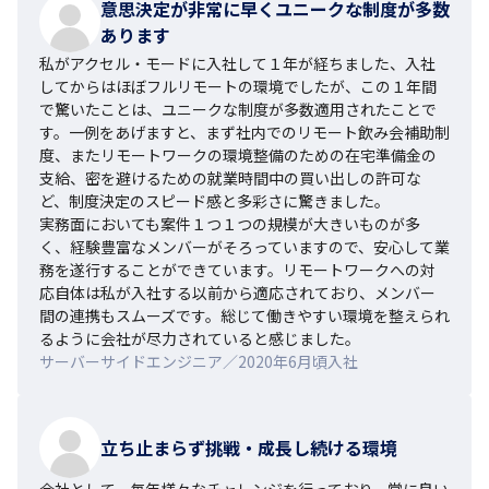
意思決定が非常に早くユニークな制度が多数
あります
私がアクセル・モードに入社して１年が経ちました、入社
してからはほぼフルリモートの環境でしたが、この１年間
で驚いたことは、ユニークな制度が多数適用されたことで
す。一例をあげますと、まず社内でのリモート飲み会補助制
度、またリモートワークの環境整備のための在宅準備金の
支給、密を避けるための就業時間中の買い出しの許可な
ど、制度決定のスピード感と多彩さに驚きました。

実務面においても案件１つ１つの規模が大きいものが多
く、経験豊富なメンバーがそろっていますので、安心して業
務を遂行することができています。リモートワークへの対
応自体は私が入社する以前から適応されており、メンバー
間の連携もスムーズです。総じて働きやすい環境を整えられ
るように会社が尽力されていると感じました。
サーバーサイドエンジニア／2020年6月頃入社
立ち止まらず挑戦・成長し続ける環境
会社として、毎年様々なチャレンジを行っており、常に良い