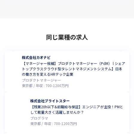
同じ業種の求人
株式会社カオナビ
【マネージャー候補】プロダクトマネージャー（PdM） l シェア
トップクラスクラウド型タレントマネジメントシステム】日本
の働き方を変えるHRテック企業
プロダクトマネージャー
東京都
年収 :
700
-
1200
万円
株式会社ブライトスター
【残業20h以下&前職給与保証】エンジニアが主役！PMと
して裁量大きく活躍しませんか？
プログラマ
東京都
年収 :
700
-
1200
万円