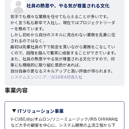
社員の熱意や、やる気が尊重される文化
若手でも様々な業務を任せてもらえることが多いです。

かく言う私も新卒で入社し、現在ではプロジェクトリーダ
ーを務めています。

しかし初めから自分のスキルに見合わない業務を乱暴に任
されるのではなく、

最初は先輩社員の下で助言を貰いながら業務をこなしてい
くので、段階を踏んで着実に成長することができています。

また、社員の熱意ややる気が尊重される文化ですので、何
事にも積極的に取り組む意欲があれば、

自分自身の更なるスキルアップと高い評価が得られます。
システムエンジニア／2018年4月頃入社
事業内容
ITソリューション事業
V-CUBE/dip/オムロン/ソニーミュージック/IRIS OHYAMA社
など大手の顧客を中心に、システム開発の上流工程から下