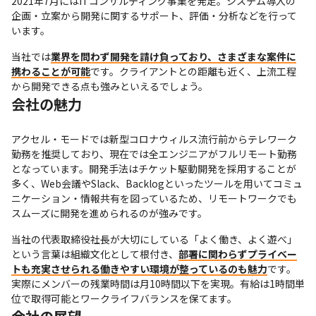
2021年7月にはITコンサルティング事業を発足。システム導入の
企画・立案から開発に関するサポート、評価・分析などを行って
います。
当社では
業界を問わず開発を請け負っており、さまざまな案件に
携わることが可能
です。クライアントとの距離も近く、上流工程
から開発できる点も強みといえるでしょう。
会社の魅力
アクセル・モードでは新型コロナウィルス流行前からテレワーク
勤務を推奨しており、現在では全エンジニアがフルリモート勤務
となっています。開発手法はチケット駆動開発を採用することが
多く、Web会議やSlack、Backlogといったツールを用いてコミュ
ニケーション・情報共有を図っているため、リモートワークでも
スムーズに開発を進められるのが強みです。
当社の代表取締役社長が大切にしている「よく働き、よく遊べ」
という言葉は組織文化として根付き、
部署に関わらずプライベー
トも充実させられる働きやすい環境が整っているのも魅力
です。
実際にメンバーの残業時間は月10時間以下を実現。有給は1時間単
位で取得可能とワークライフバランスを保てます。