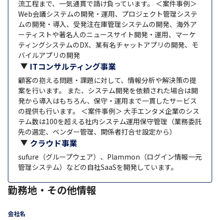
流工程まで、一気通貫で請け負っています。 ＜案件事例＞
Web会議システムの開発・運用、プロジェクト管理システ
ムの開発・導入、受発注在庫管理システムの開発、海外ア
ーティストや著名人のニュースサイト開発・運用、マーケ
ティングシステムのDX、某有名チャットアプリの開発、モ
バイルアプリの開発
ITコンサルティング事業
顧客の抱える問題・課題に対して、情報分析や解決策の提
案を行います。 また、システム開発を依頼された場合は開
発から導入はもちろん、保守・運用まで一貫したサービス
の提供も行います。 ＜案件事例＞ 大手エンタメ企業のシス
テム数は100を超える社内システム運用保守管理（業務委託
先の選定、ベンダー管理、関係者打合せ設定から）
クラウド事業
sufure（グループウェア）、Plammon（ログイン情報一元
管理システム）などの自社SaaSを開発しています。
勤務地・その他情報
会社名