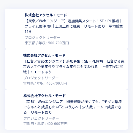
株式会社アクセル・モード
【東京／Webエンジニア】追加募集スタート！SE・PL候補｜
プライム案件7割｜上流工程に挑戦｜リモートあり｜平均残業
こ
11H
プロジェクトリーダー
東京都
年収 :
500
-
700
万円
株式会社アクセル・モード
【仙台／Webエンジニア】追加募集！SE・PL候補｜仙台から東
京の大手企業案件やプライム案件にも関われる｜上流工程に挑
こ
戦｜リモートあり
プロジェクトリーダー
宮城県
年収 :
400
-
700
万円
株式会社アクセル・モード
【京都】Webエンジニア｜開発経験が浅くても、“モダン環境
でちゃんと成長したい”という方へ｜少人数チームで成長でき
こ
る｜リモートあり
プロジェクトリーダー
京都府
年収 :
400
-
600
万円