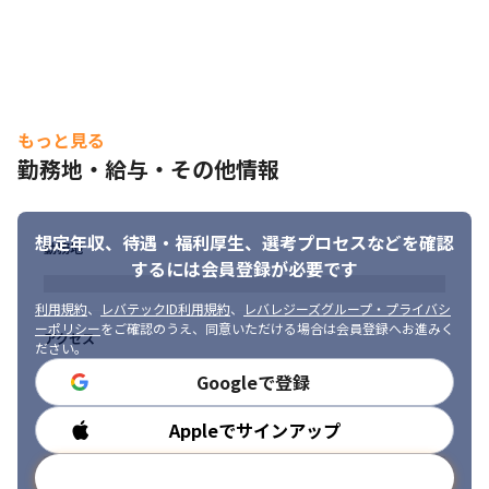
もっと見る
勤務地・給与・その他情報
想定年収、待遇・福利厚生、
選考プロセスなどを確認
勤務地
するには会員登録が必要です
利用規約
、
レバテックID利用規約
、
レバレジーズグループ・プライバシ
ーポリシー
をご確認のうえ、同意いただける場合は会員登録へお進みく
アクセス
ださい。
Googleで登録
Appleでサインアップ
勤務時間
メールアドレスで登録