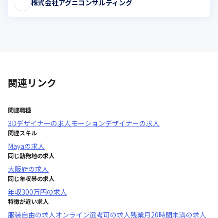
株式会社アグニコンサルティング
関連リンク
関連職種
3Dデザイナー
の求人
モーションデザイナー
の求人
関連スキル
Maya
の求人
同じ勤務地の求人
大阪府
の求人
同じ年収帯の求人
年収
300万円
の求人
特徴が近い求人
服装自由
の求人
オンライン選考可
の求人
残業月20時間未満
の求人