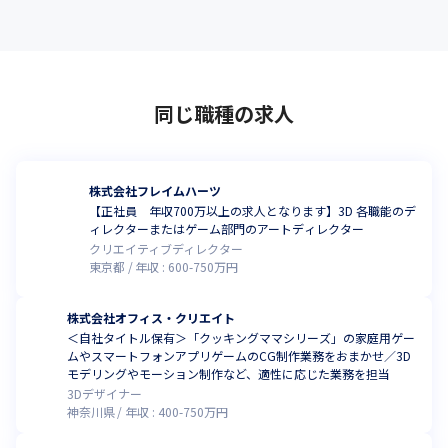
同じ職種の求人
株式会社フレイムハーツ
【正社員 年収700万以上の求人となります】3D 各職能のデ
ィレクターまたはゲーム部門のアートディレクター
クリエイティブディレクター
東京都
年収 :
600
-
750
万円
株式会社オフィス・クリエイト
＜自社タイトル保有＞「クッキングママシリーズ」の家庭用ゲー
ムやスマートフォンアプリゲームのCG制作業務をおまかせ／3D
モデリングやモーション制作など、適性に応じた業務を担当
3Dデザイナー
神奈川県
年収 :
400
-
750
万円