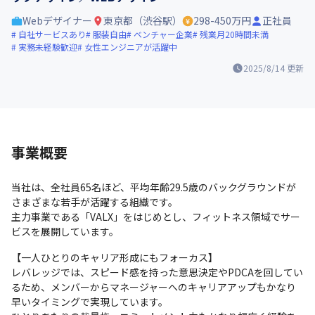
Webデザイナー
東京都（渋谷駅）
298-450万円
正社員
自社サービスあり
服装自由
ベンチャー企業
残業月20時間未満
実務未経験歓迎
女性エンジニアが活躍中
2025/8/14
更新
事業概要
当社は、全社員65名ほど、平均年齢29.5歳のバックグラウンドが
さまざまな若手が活躍する組織です。

主力事業である「VALX」をはじめとし、フィットネス領域でサー
ビスを展開しています。
【一人ひとりのキャリア形成にもフォーカス】

レバレッジでは、スピード感を持った意思決定やPDCAを回してい
るため、メンバーからマネージャーへのキャリアアップもかなり
早いタイミングで実現しています。
