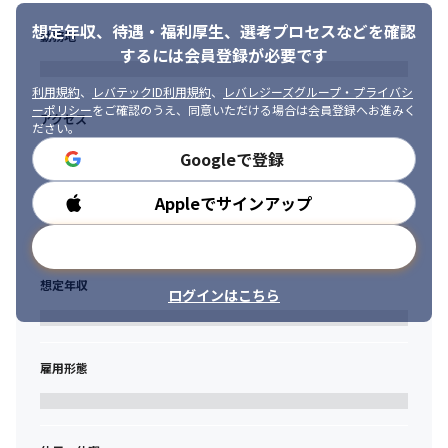
想定年収、待遇・福利厚生、
選考プロセスなどを確認
勤務地
するには会員登録が必要です
利用規約
、
レバテックID利用規約
、
レバレジーズグループ・プライバシ
ーポリシー
をご確認のうえ、同意いただける場合は会員登録へお進みく
アクセス
ださい。
Googleで登録
Appleでサインアップ
勤務時間
メールアドレスで登録
想定年収
ログインはこちら
雇用形態