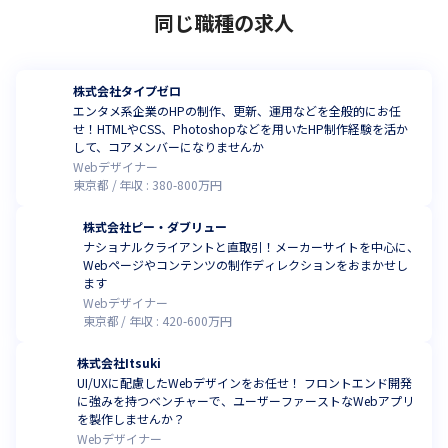
同じ職種の求人
株式会社タイプゼロ
エンタメ系企業のHPの制作、更新、運用などを全般的にお任
せ！HTMLやCSS、Photoshopなどを用いたHP制作経験を活か
して、コアメンバーになりませんか
Webデザイナー
東京都
年収 :
380
-
800
万円
株式会社ピー・ダブリュー
ナショナルクライアントと直取引！メーカーサイトを中心に、
Webページやコンテンツの制作ディレクションをおまかせし
ます
Webデザイナー
東京都
年収 :
420
-
600
万円
株式会社Itsuki
UI/UXに配慮したWebデザインをお任せ！ フロントエンド開発
に強みを持つベンチャーで、ユーザーファーストなWebアプリ
を製作しませんか？
Webデザイナー