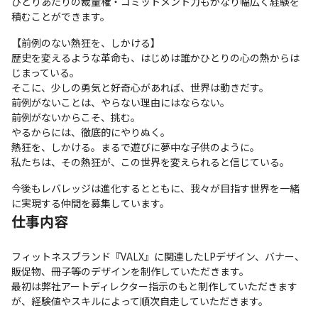
ひとりあたりの裁量権・コミットメント力もかなり幅広く経験を
積むことができます。
【前例のない熱狂を、しかける】

歴史を変えるような革命も、はじめは誰かひとりの心の熱からは
じまっている。

そこに、少しの勇気と好奇心があれば、世界は動きだす。

前例がないことは、やらない理由にはならない。

前例がないからこそ、挑む。

やるからには、徹底的にやりぬく。

熱狂を、しかける。まるで遊びに夢中な子供のように。

私たちは、その熱狂が、この世界を変えられると信じている。
今後もレバレッジは進化するとともに、我々が目指す世界を一緒
に実現する仲間を募集しています。
仕事内容
フィットネスブランド『VALX』に関連したLPデザイン、バナー、
販促物、冊子等のデザインを制作していただきます。

最初は弊社アートディレクター指示のもと制作していただきます
が、経験値やスキルによって順次自走していただきます。