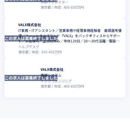
Webディレクター
東京都
年収 :
400
-
600
万円
VALX株式会社
IT事務・ITアシスタント／営業事務や経理事務経験者 書類選考優
遇／フィットネスブランド『VALX』をバックオフィスからサポー
この求人は募集終了しました
こ
ト／未経験可／土日祝休み／年休120日／20～30代活躍／服装・
ネイル・髪型自由
ヘルプデスク
東京都
年収 :
350
-
450
万円
VALX株式会社
情報システム
この求人は募集終了しました
こ
インフラエンジニア
東京都
年収 :
400
-
600
万円