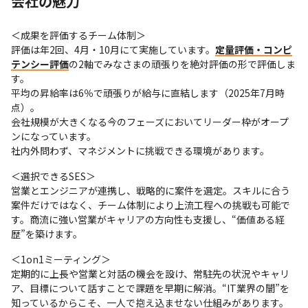
会社の魅力
＜成果を評価するチーム体制＞

評価は年2回、4月・10月にて実施しています。
定量評価・コンピ
テンシー評価
の2軸でみなさまの頑張りを絶対評価の形で評価しま
す。

平均の昇給率は6％で頑張りが給与に直結します（2025年7月時
点）。

会社規模が大きくなる今のフェーズにおいてリーダー枠がオープ
ンになっています。

社内外問わず、マネジメントに挑戦できる環境があります。
＜選択できるSES＞

営業とエンジニアが連携し、戦略的に案件を選定。スキルに合う
案件だけではなく、チーム体制により上流工程への挑戦も可能で
す。商流に強い営業がキャリアの方向性も支援し、“価値ある経
歴”を築けます。
＜1on1ミーティング＞

定期的に上長や営業と対話の機会を設け、常駐先の状況やキャリ
ア、目標について話すことで課題を早期に解消。“IT業界の闇”を
知っているからこそ、一人で抱え込ませない仕組みがあります。