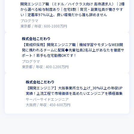
開発エンジニア職 （ミドル／ハイクラス向け 高待遇求人）｜2種
から選べる給与制度あり｜在宅8割｜育児・副業社員が働きやす
い｜定着率97％以上、良い環境だから誰も辞めません
プログラマ
東京都
年収 :
600
-
1000
万円
株式会社こだわり
【育成枠採用】開発エンジニア職｜機械学習やモダンなWEB開
発に携われるチームに配属◆先輩社員2名以上があなたを徹底サ
ポート！若手も在宅勤務OKです！
プログラマ
東京都
年収 :
400
-
1200
万円
株式会社こだわり
【開発エンジニア】大阪事業所立ち上げ_30%以上の年収UP
実績！上流工程で市場価値を高めたいエンジニアを積極募集
サーバーサイドエンジニア
大阪府
年収 :
450
-
600
万円