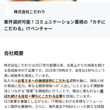
株式会社こだわり
案件選択可能！コミュニケーション重視の「カチに
こだわる」ITベンチャー
会社概要
株式会社こだわりは2017年の創業以来、右肩上がりの成長を続け
る急成長中のIT企業です。2025年7月時点で、前年比140％という
高い成長率を達成しています。

私たちは
お客さまへの価値提供にこだわる
姿勢を軸に、技術人材
の育成に注力。単なる開発現場への“人出し”にとどまらず課題解
決につながる“提案”を積極的に行うことで、競合に埋もれない
選
ばれ続ける会社＝勝ちにこだわる企業
を目指しています。

SES事業を基盤としながらも、IT領域における多様なソリューシ
ョン提供を展開中。さらに、海外進出やM&Aといった新たな挑戦