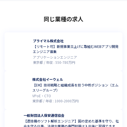
同じ業種の求人
プライマル株式会社
【リモート可】新規事業立上げに取組むWEBアプリ開発
エンジニア募集
アプリケーションエンジニア
東京都
年収 :
550
-
780
万円
株式会社イーウェル
【EM】技術戦略と組織成長を担う中核ポジション（エム
スリーグループ）
VPoE・CTO
東京都
年収 :
1000
-
2000
万円
一般財団法人保安通信協会
【遊技機のソフト解析エンジニア】国の定めた基準を守り、社
会を守る仕事。法律や業務の専門知識は入社後に習得できま