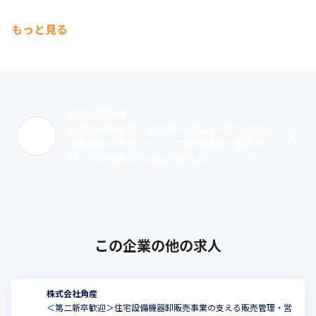
もっと見る
株式会社角産
株式会社角産は、1972年に設立された住宅設
備機器総合商社です。住宅設備機器や配管資
材など多種多様な商品を取り扱い、メーカー
と施工・工事会社を繋ぐ役割として、見積も
りから受発注、納品、請求・集金まで一･･･
この企業の他の求人
株式会社角産
＜第二新卒歓迎＞住宅設備機器卸販売事業の支える販売管理・営