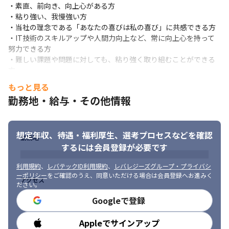
・最初は社内のシステム運用を主に担当していただき、PCの修理
・素直、前向き、向上心がある方

や入れ替えなどをお任せしていく予定です

・粘り強い、我慢強い方

・業務に慣れてきたら、まずは小さなシステム開発、そして徐々
・当社の理念である「あなたの喜びは私の喜び」に共感できる方

に規模の大きい案件を担当いただき、最終的には要件定義や設計
・IT技術のスキルアップや人間力向上など、常に向上心を持って
までお任せします
努力できる方

・難しい課題や問題に対しても、粘り強く取り組むことができる
■ この仕事の面白み、魅力

方
・ユーザーとの距離が近く、システムに対する反応をダイレクト
もっと見る
に感じることができ、開発に活かせます

・主体性を重視しており、裁量権を持って開発できます

勤務地・給与・その他情報
・最新トレンドをキャッチアップした開発ができる環境です

・ユーザーの要望に合わせた柔軟なシステム開発に対応してお
り、現場の業務に合わせて最適化できます

想定年収、待遇・福利厚生、
選考プロセスなどを確認
勤務地
・IT部門への期待が大きくなっていることから、本ポジションは
するには会員登録が必要です
非常に重要な役割を担えます

・携わるシステムの範囲は多岐にわたるため、スキルアップや成
利用規約
、
レバテックID利用規約
、
レバレジーズグループ・プライバシ
長意欲が高い方には刺激的な環境です
ーポリシー
をご確認のうえ、同意いただける場合は会員登録へお進みく
アクセス
ださい。
Googleで登録
Appleでサインアップ
勤務時間