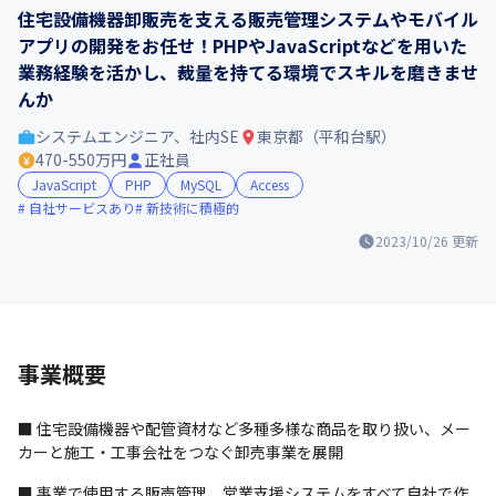
住宅設備機器卸販売を支える販売管理システムやモバイル
アプリの開発をお任せ！PHPやJavaScriptなどを用いた
業務経験を活かし、裁量を持てる環境でスキルを磨きませ
んか
システムエンジニア、社内SE
東京都（平和台駅）
470-550万円
正社員
JavaScript
PHP
MySQL
Access
自社サービスあり
新技術に積極的
2023/10/26
更新
事業概要
■ 住宅設備機器や配管資材など多種多様な商品を取り扱い、メー
カーと施工・工事会社をつなぐ卸売事業を展開
■ 事業で使用する販売管理、営業支援システムをすべて自社で作