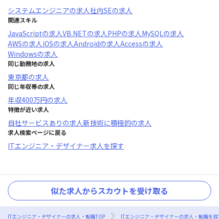
システムエンジニア
の求人
社内SE
の求人
関連スキル
JavaScript
の求人
VB.NET
の求人
PHP
の求人
MySQL
の求人
AWS
の求人
iOS
の求人
Android
の求人
Access
の求人
Windows
の求人
同じ勤務地の求人
東京都
の求人
同じ年収帯の求人
年収
400万円
の求人
特徴が近い求人
自社サービスあり
の求人
新技術に積極的
の求人
求人検索ページに戻る
ITエンジニア・デザイナー求人を探す
似た求人からスカウトを受け取る
ITエンジニア・デザイナーの求人・転職TOP
ITエンジニア・デザイナーの求人・転職を探