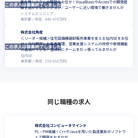
業支援システムの開発をお任せ！VisualBasicやAccessでの開発経
この求人は募集終了しました
験を活かせるポジション／ユーザーに近い環境で働きませんか
システムエンジニア
東京都
年収 :
440
-
470
万円
株式会社角産
＜リーダー候補＞住宅設備機器卸販売事業を支える社内SEをお任
せ！自社開発した販売管理、営業支援システムの改修や新規機能
この求人は募集終了しました
の追加ができる／主体的にチームを引っ張ってみませんか
社内SE
東京都
年収 :
550
-
650
万円
同じ職種の求人
株式会社コンピュータマインド
PL・PM候補！C++やJavaを用いた製造業系のソフトウ
ェア開発をおまかせ