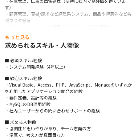
・在庫管理、伝票の画像処理（※特に社内で高評価を得ていま
す）

・顧客管理、買掛/請求など経理系システム、商品や得意先など各
種マスタ管理

・タブレットやスマホを活用したモバイルアプリ開発

・社内の業務改善、情報発信ツール「かえるメモ」に依頼のあっ
もっと見る
たシステム改修や開発
求められるスキル・人物像
＜開発体制＞

・業務についてはリーダーが割り振りしており、毎日の朝会で業
■ 必須スキル/経験

務内容や進捗を確認しています

・システム開発経験（4年以上）
・週に1回、システム課で持っている案件やプロジェクトについて
ミーティングを行い、今後の進め方や、やりたい案件についてヒ
■ 歓迎スキル/経験

アリングしています

・Visual Basic、Access、PHP、JavaScript、Monacaのいずれか
・メンバーは、各業務で発生するユーザーヒアリングや設計、リ
を利用したアプリケーション開発の経験

リースまでを裁量を持って担当しています

・要件定義、設計等の経験

・「かえるメモ」に依頼のあった項目は、月に1度システム課と経
・MySQLのDB運用経験

営層含むミーティングで優先順位を決めて対応しています
・社内ユーザーからの問い合わせサポートの経験
＜入社後の流れ＞

■ 求める人物像

・数カ月は2～3日程度の開発や運用系業務を行い、システムへの
・協調性と思いやりがあり、チーム志向の方

理解を深めていただきます

・温厚で、考え方が真面目な方
