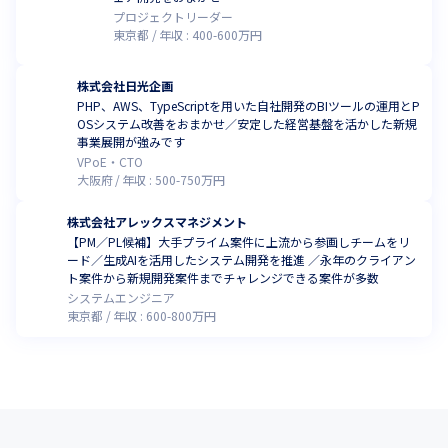
プロジェクトリーダー
東京都
年収 :
400
-
600
万円
株式会社日光企画
PHP、AWS、TypeScriptを用いた自社開発のBIツールの運用とP
OSシステム改善をおまかせ／安定した経営基盤を活かした新規
事業展開が強みです
VPoE・CTO
大阪府
年収 :
500
-
750
万円
株式会社アレックスマネジメント
【PM／PL候補】大手プライム案件に上流から参画しチームをリ
ード／生成AIを活用したシステム開発を推進 ／永年のクライアン
ト案件から新規開発案件までチャレンジできる案件が多数
システムエンジニア
東京都
年収 :
600
-
800
万円