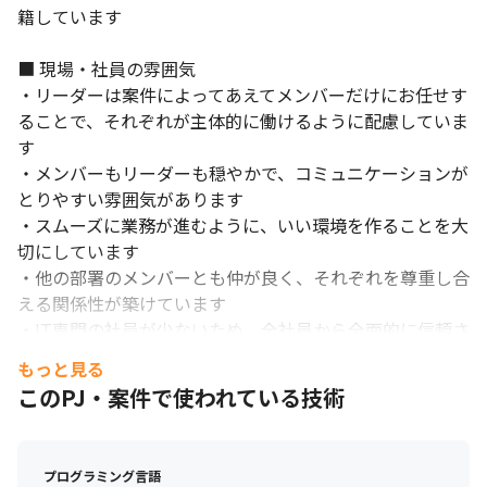
籍しています

■ 現場・社員の雰囲気

・リーダーは案件によってあえてメンバーだけにお任せす
ることで、それぞれが主体的に働けるように配慮していま
す

・メンバーもリーダーも穏やかで、コミュニケーションが
とりやすい雰囲気があります

・スムーズに業務が進むように、いい環境を作ることを大
切にしています

・他の部署のメンバーとも仲が良く、それぞれを尊重し合
える関係性が築けています

・IT専門の社員が少ないため、全社員から全面的に信頼さ
れるポジションです

もっと見る
スキルを活かせる案件で即戦力として活躍できます。
・毎月、社員が「かえるメモ」という提案ツールを行い、
このPJ・案件で使われている技術
システム開発に関する要望を実現しています

＜働き方について＞

プログラミング言語
・19時半にはパソコンが強制的にシャットダウンするな