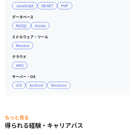
JavaScript
VB.NET
PHP
ど、残業をさせない風習が根付いています

・プライベートを大切にした働き方をしたい社員が多いた
データベース
め、定時での帰社がしやすい雰囲気があります
MySQL
Access
ミドルウェア・ツール
Monaca
クラウド
AWS
サーバー・OS
iOS
Android
Windows
もっと見る
得られる経験・キャリアパス