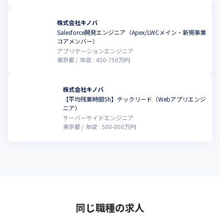
たが、本サービスを利用することで、専門知識がなくても手軽
に、そして何度でも診断が可能になります。

株式会社キノバ
経済産業省基準に適合した網羅性の高い診断が自動で定期的に実
Salesforce開発エンジニア（Apex/LWCメイン・新規事業
行され、結果は直感的に把握でき、詳細なレポートも出力可能で
コアメンバー）
す。

アプリケーションエンジニア
Slackやメールでの通知機能により、確認漏れも防げます。
東京都
年収 :
450
-
750
万円
株式会社キノバ
【平均残業時間5h】テックリード（Webアプリエンジ
こ
ニア）
サーバーサイドエンジニア
東京都
年収 :
500
-
800
万円
同じ職種の求人