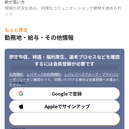
欲が高い方

現場の状況を読み、円滑なコミュニケーションで開発を進められ
る方
もっと見る
勤務地・給与・その他情報
想定年収、待遇・福利厚生、
選考プロセスなどを確認
勤務地
するには会員登録が必要です
利用規約
、
レバテックID利用規約
、
レバレジーズグループ・プライバシ
ーポリシー
をご確認のうえ、同意いただける場合は会員登録へお進みく
アクセス
ださい。
Googleで登録
Appleでサインアップ
勤務時間
メールアドレスで登録