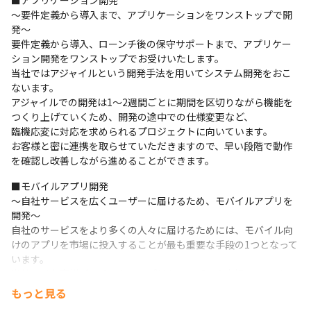
■アプリケーション開発

〜要件定義から導入まで、アプリケーションをワンストップで開
発〜

要件定義から導入、ローンチ後の保守サポートまで、アプリケー
ション開発をワンストップでお受けいたします。

当社ではアジャイルという開発手法を用いてシステム開発をおこ
ないます。

アジャイルでの開発は1〜2週間ごとに期間を区切りながら機能を
つくり上げていくため、開発の途中での仕様変更など、

臨機応変に対応を求められるプロジェクトに向いています。

お客様と密に連携を取らせていただきますので、早い段階で動作
を確認し改善しながら進めることができます。
■モバイルアプリ開発

〜自社サービスを広くユーザーに届けるため、モバイルアプリを
開発〜

自社のサービスをより多くの人々に届けるためには、モバイル向
けのアプリを市場に投入することが最も重要な手段の1つとなって
います。

当社ではお客様がつくりたいアプリをユーザーや市場のニーズに
合わせた内容で開発いたします。

もっと見る
Flutter／Dartを活用すると、AndroidとiPhone（iOS）のアプリ