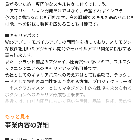
員が多いため、専門的なスキルも身に付くでしょう。

・アプリケーション開発だけではなく、希望すればインフラ
(AWS)に携わることも可能です。今の職種でスキルを高めることも
可能、他を挑戦し職種を広めることも可能です。
■キャリアパス：

Webアプリ・モバイルアプリの両案件を扱っており、よりモダン
な技術を用いたアジャイル開発やモバイルアプリ開発に挑戦する
事も出来ます。

また、クラウド前提のアジャイル開発案件が多いので、フルスタ
ックエンジニアへのキャリアアップも可能です。

会社としてのキャリアパスへの考え方はとても柔軟で、テックリ
ードとして技術の専門性をより高める方向、プロジェクトリーダ
ーやスクラムマスターとしてマネジメント的な性格を求められる
ポジションへのキャリア形成も出来ます。

最近では、自社内開発において高い生産性、品質、性能、柔軟性
を求められる開発プロジェクトが増えてきており、要求難易度が
高まる中で、同時にお客様からの期待に直接的に対応する機会も
もっと見る
増えており、とてもやりがいを持って仕事に臨む事で、価値の高い
事業内容の詳細
エンジニアへのキャリアを築く事が出来ます。