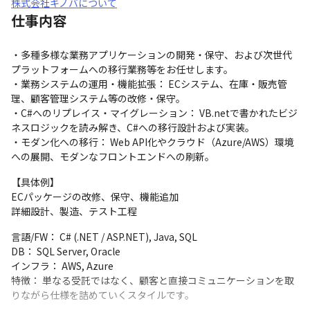
株式会社キノバについて
仕事内容
・多種多様な業務アプリケーションの開発・保守、および次世代
プラットフォームへの移行業務等をお任せします。

・業務システムの運用・機能拡張： ECシステム、在庫・販売管
理、顧客管理システム等の改修・保守。

・C#へのリプレイス・マイグレーション： VB.netで書かれたビジ
ネスロジックを読み解き、C#への移行設計および実装。

・モダン化への移行： Web API化やクラウド（Azure/AWS）環境
への展開、モダンなフロントエンドへの刷新。
【具体例】

ECパッケージの改修、保守、機能追加

詳細設計、製造、テスト工程
言語/FW： C# (.NET / ASP.NET), Java, SQL

DB： SQL Server, Oracle

インフラ： AWS, Azure

特徴： 単なる受託ではなく、顧客と直接コミュニケーションを取
りながら仕様を詰めていくスタイルです。