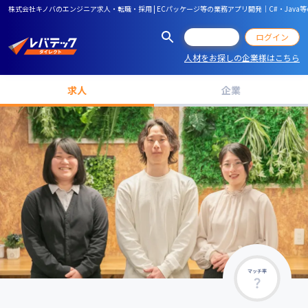
株式会社キノバのエンジニア求人・転職・採用 | ECパッケージ等の業務アプリ開発｜C#・Java
会員登録
ログイン
人材をお探しの企業様はこちら
求人
企業
マッチ率