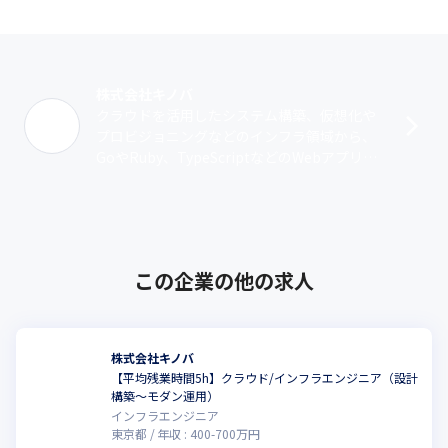
を1つのソースで開発が可能なため、コスト削減にもつながるので

Flutter／Dartも対応で可能です。
■インフラ構築

〜システム要件に応じてオンプレサーバやクラウドの選定や構築
株式会社キノバ
が可能〜

クラウドを活用したシステム構築、仮想化や
サーバプラットフォーム、ネットワークやセキュリティ、構築後
プロビジョニングなどのインフラ領域から、
の保守サポートなど、お客様のご要望に幅広く対応いたします。

GoやRuby、TypeScriptなどのWebアプリケ
昨今では優れた拡張性とコスト効率の高いクラウドを利用するこ
ーション開発、モバイルアプリケーション開
とも多く、既存のオンプレミスサーバをクラウドへ移行すること
発まで幅広く対応していま･･･
も可能です。

またDevOpsにも注力しておりIaCツールの導入にも積極的です。
■Webアプリケーション脆弱性診断サービス

この企業の他の求人
Webアプリケーションのセキュリティ対策を効率化する
『Securify Webアプリケーション診断』を提供しています。

お客様のWebアプリをドメイン登録するだけで自動的に脆弱性を
診断し、DevSecOpsを支援するサービスです。

株式会社キノバ
開発スピードが重視される現代において、セキュリティチェック
【平均残業時間5h】クラウド/インフラエンジニア（設計
構築〜モダン運用）
は後回しにされがちです。しかし、脆弱性の放置はリスクにつな
インフラエンジニア
がります。

東京都
年収 :
400
-
700
万円
従来の診断方法では時間やコストがかかり、専門知識も必要でし