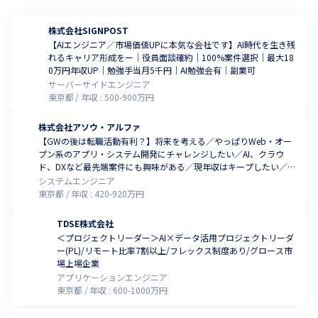
株式会社SIGNPOST
【AIエンジニア／市場価値UPに本気な会社です】AI時代を生き残
れるキャリア形成をー｜役員面談確約｜100%案件選択｜最大18
0万円年収UP｜勉強手当月5千円｜AI勉強会有｜副業可
サーバーサイドエンジニア
東京都
年収 :
500
-
900
万円
株式会社アソウ・アルファ
【GWの後は転職活動有利？】将来を考える／やっぱりWeb・オー
プン系のアプリ・システム開発にチャレンジしたい／AI、クラウ
ド、DXなど最先端案件にも興味がある／現年収はキープしたい／で
きる限り通勤時間は少ない方がいい／技術だけでなく人としても頼
システムエンジニア
られる存在になりたい
東京都
年収 :
420
-
920
万円
TDSE株式会社
＜プロジェクトリーダー＞AI×データ活用プロジェクトリーダ
ー(PL)/リモート比率7割以上/フレックス制度あり/グロース市
場上場企業
アプリケーションエンジニア
東京都
年収 :
600
-
1000
万円