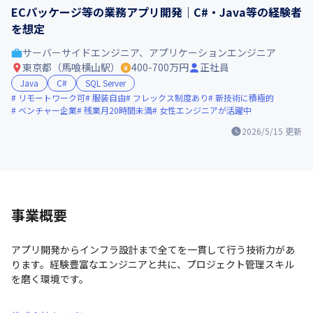
ECパッケージ等の業務アプリ開発｜C#・Java等の経験者
を想定
サーバーサイドエンジニア、アプリケーションエンジニア
東京都（馬喰横山駅）
400-700万円
正社員
Java
C#
SQL Server
リモートワーク可
服装自由
フレックス制度あり
新技術に積極的
ベンチャー企業
残業月20時間未満
女性エンジニアが活躍中
2026/5/15
更新
事業概要
アプリ開発からインフラ設計まで全てを一貫して行う技術力があ
ります。経験豊富なエンジニアと共に、プロジェクト管理スキル
を磨く環境です。