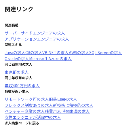
関連リンク
関連職種
サーバーサイドエンジニア
の求人
アプリケーションエンジニア
の求人
関連スキル
Java
の求人
C#
の求人
VB.NET
の求人
AWS
の求人
SQL Server
の求人
Oracle
の求人
Microsoft Azure
の求人
同じ勤務地の求人
東京都
の求人
同じ年収帯の求人
年収
400万円
の求人
特徴が近い求人
リモートワーク可
の求人
服装自由
の求人
フレックス制度あり
の求人
新技術に積極的
の求人
ベンチャー企業
の求人
残業月20時間未満
の求人
女性エンジニアが活躍中
の求人
求人検索ページに戻る