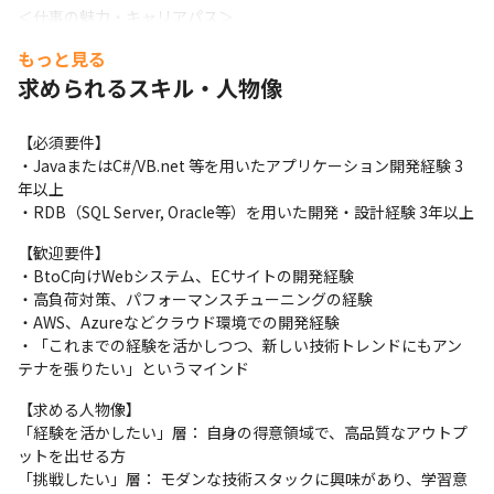
＜仕事の魅力・キャリアパス＞

・現在のスキルでプロジェクトに貢献し、確かな信頼を得た後
もっと見る
は、当社が強みとするモダン技術案件への挑戦も可能です。「一
求められるスキル・人物像
生同じ言語」でもなく「いきなり全てを変える」でもない、グラ
デーションのあるキャリア形成を支援します。
【必須要件】

・JavaまたはC#/VB.net 等を用いたアプリケーション開発経験 3
年以上

・RDB（SQL Server, Oracle等）を用いた開発・設計経験 3年以上
【歓迎要件】

・BtoC向けWebシステム、ECサイトの開発経験

・高負荷対策、パフォーマンスチューニングの経験

・AWS、Azureなどクラウド環境での開発経験

・「これまでの経験を活かしつつ、新しい技術トレンドにもアン
テナを張りたい」というマインド
【求める人物像】

「経験を活かしたい」層： 自身の得意領域で、高品質なアウトプ
ットを出せる方

「挑戦したい」層： モダンな技術スタックに興味があり、学習意