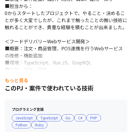
■担当から：

0からスタートしたプロジェクトで、やること・決めるこ
とが多く大変でしたが、これまで触ったことの無い技術に
触れることができ、貴重な経験を積むことが出来ました。

＜フードデリバリーWebサービス開発＞

■概要：注文・商品管理、POS連携を行うWebサービス
の改修・機能追加

■環境：TypeScript、Vue.JS、GraphQL

■工程：設計、開発

■担当から：

もっと見る
顧客に合わせて仕様を決めたり、テイクアウトに対応する
このPJ・案件で使われている技術
など利用者目線での観点が必要でした。

＜1on1支援Webアプリの開発＞

プログラミング言語
■概要：1on1支援アプリと各種カレンダーを連携
JavaScript
TypeScript
Go
C#
PHP
（Google、Garoon、Outlook）

Python
Ruby
■環境：TypeScript、GraphQL、Angular、Ruby on 