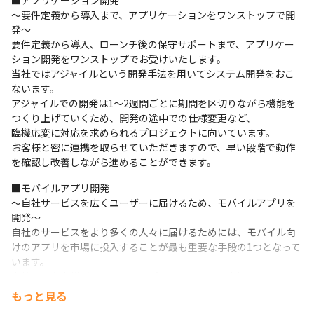
■アプリケーション開発

〜要件定義から導入まで、アプリケーションをワンストップで開
発〜

要件定義から導入、ローンチ後の保守サポートまで、アプリケー
ション開発をワンストップでお受けいたします。

当社ではアジャイルという開発手法を用いてシステム開発をおこ
ないます。

アジャイルでの開発は1〜2週間ごとに期間を区切りながら機能を
つくり上げていくため、開発の途中での仕様変更など、

臨機応変に対応を求められるプロジェクトに向いています。

お客様と密に連携を取らせていただきますので、早い段階で動作
を確認し改善しながら進めることができます。
■モバイルアプリ開発

〜自社サービスを広くユーザーに届けるため、モバイルアプリを
開発〜

自社のサービスをより多くの人々に届けるためには、モバイル向
けのアプリを市場に投入することが最も重要な手段の1つとなって
います。

当社ではお客様がつくりたいアプリをユーザーや市場のニーズに
合わせた内容で開発いたします。

もっと見る
Flutter／Dartを活用すると、AndroidとiPhone（iOS）のアプリ