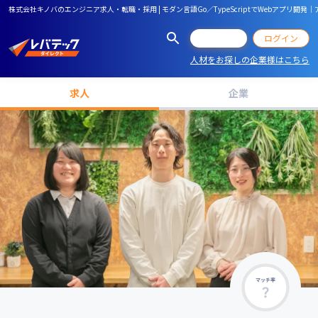
株式会社キノバのエンジニア求人・転職・採用 | モダン言語Go／TypeScriptでWebアプリ
会員登録
ログイン
人材をお探しの企業様はこちら
求人
企業
マッチ率