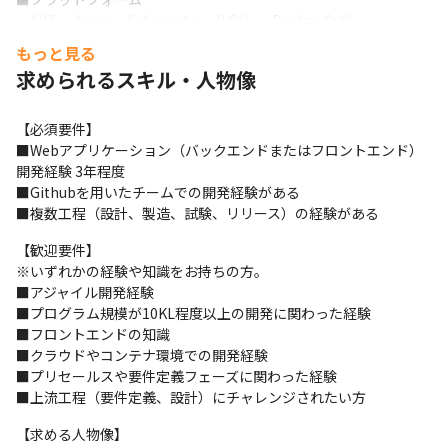
・AWS、Azure、Kubernetes （k8s）、Docker など

・Linux、Windows

もっと見る
求められるスキル・人物像
【仕事の魅力】

■リモートワーク主体でSES案件配属であっても、

・バーチャルオフィスやチャットツール利用で密なコミュニケー
【必須要件】

ション

■Webアプリケーション（バックエンドまたはフロントエンド）
・月1回の1on1の実施など丁寧にフォロー

開発経験 3年程度

■希望の技術領域や挑戦したい分野をヒアリングし、案件を検討

■Githubを用いたチームでの開発経験がある

■アジャイル開発を得意とし、お客様に伴走しながらゴールを目
■複数工程（設計、製造、試験、リリース）の経験がある
指す

【歓迎要件】

・経験豊富なエンジニアが技術力や品質について高く評価を受け
※いずれかの経験や知識をお持ちの方。

る

■アジャイル開発経験

・大手企業からバイネームでお声掛けされ、大規模プロジェクト
■プログラム規模が10KL程度以上の開発に関わった経験

へ参加

■フロントエンドの知識

・中小企業にはご要望に応えるよう柔軟に対応

■クラウドやコンテナ環境での開発経験

■スキルアップ支援が充実

■プリセールスや要件定義フェーズに関わった経験

・資格取得報奨金

■上流工程（要件定義、設計）にチャレンジされたい方
・書籍購入やセミナー受講の補助を気軽に申請
【求める人物像】
