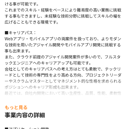
ける事が可能です。

これまでのスキル・経験をベースにより難易度の高い業務に挑戦
する事もできますし、未経験な技術分野に挑戦してスキルの幅を
広げることもできる環境です。
■キャリアパス：

Webアプリ・モバイルアプリの両案件を扱っており、よりモダン
な技術を用いたアジャイル開発やモバイルアプリ開発に挑戦する
事も出来ます。

また、クラウド前提のアジャイル開発案件が多いので、フルスタ
ックエンジニアへのキャリアアップも可能です。

会社としてのキャリアパスへの考え方はとても柔軟で、テックリ
ードとして技術の専門性をより高める方向、プロジェクトリーダ
ーやスクラムマスターとしてマネジメント的な性格を求められる
ポジションへのキャリア形成も出来ます。

最近では、自社内開発において高い生産性、品質、性能、柔軟性
を求められる開発プロジェクトが増えてきており、要求難易度が
高まる中で、同時にお客様からの期待に直接的に対応する機会も
もっと見る
増えており、とてもやりがいを持って仕事に臨む事で、価値の高い
事業内容の詳細
エンジニアへのキャリアを築く事が出来ます。