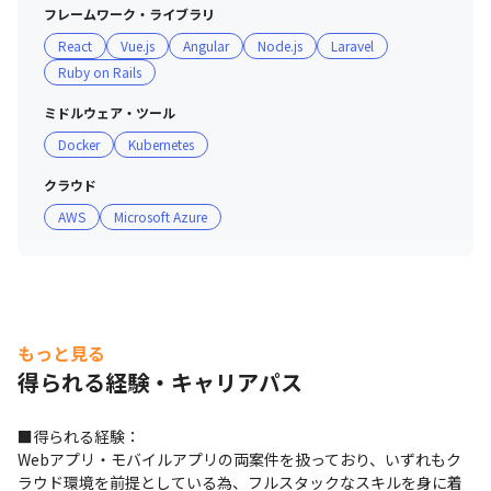
Rails、Python + FastAPI、AWS、Claude Code、
フレームワーク・ライブラリ
CODEX、DEVIN

React
Vue.js
Angular
Node.js
Laravel
■工程：設計、開発、構築、保守

Ruby on Rails
■担当から：

コミュニケーションを多く取る現場でした。また、生成AI
ミドルウェア・ツール
を積極的に活用しています。
Docker
Kubernetes
クラウド
AWS
Microsoft Azure
もっと見る
得られる経験・キャリアパス
■得られる経験：

Webアプリ・モバイルアプリの両案件を扱っており、いずれもク
ラウド環境を前提としている為、フルスタックなスキルを身に着