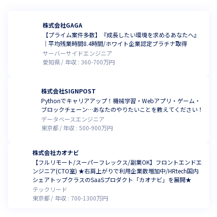
株式会社GAGA
【プライム案件多数】『成長したい環境を求めるあなたへ』
｜平均残業時間8.4時間/ホワイト企業認定プラチナ取得
サーバーサイドエンジニア
愛知県
年収 :
360
-
700
万円
株式会社SIGNPOST
Pythonでキャリアアップ！機械学習・Webアプリ・ゲーム・
ブロックチェーン…あなたのやりたいことを教えてください！
データベースエンジニア
東京都
年収 :
500
-
900
万円
株式会社カオナビ
【フルリモート/スーパーフレックス/副業OK】フロントエンドエ
ンジニア(CTO室) ★右肩上がりで利用企業数増加中/HRtech国内
シェアトップクラスのSaaSプロダクト「カオナビ」を展開★
テックリード
東京都
年収 :
700
-
1300
万円