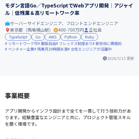
モダン言語Go／TypeScriptでWebアプリ開発｜アジャイ
ル｜低残業＆高リモートワーク率
サーバーサイドエンジニア、フロントエンドエンジニア
東京都（馬喰横山駅）
400-700万円
正社員
TypeScript
Go
AWS
Python
Ruby
リモートワーク可
服装自由
フレックス制度あり
新技術に積極的
ベンチャー企業
残業月20時間未満
女性エンジニアが活躍中
2026/5/15
更新
事業概要
アプリ開発からインフラ設計まで全てを一貫して行う技術力があ
ります。経験豊富なエンジニアと共に、プロジェクト管理スキル
を磨く環境です。