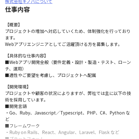
株式会社キノバについて
仕事内容
【概要】

プロジェクトの増加へ対応していくため、体制強化を行っており
ます。

Webアプリエンジニアとしてご活躍頂ける方を募集します。
【具体的な仕事内容】

■Webアプリ開発全般（要件定義・設計・製造・テスト、ローン
チ、運用）

■適性やご要望を考慮し、プロジェクトへ配属
【開発環境】

プロジェクトや顧客の状況によりますが、弊社では主に以下の技
術を採用しています。

■開発言語

・Go、Ruby、Javascript／Typescript、PHP、C#、Python な
ど

■フレームワーク

・Ruby on Rails、React、Angular、Laravel、Flask など

■プラットフォーム
