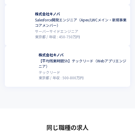
たが、本サービスを利用することで、専門知識がなくても手軽
に、そして何度でも診断が可能になります。

株式会社キノバ
経済産業省基準に適合した網羅性の高い診断が自動で定期的に実
Salesforce開発エンジニア（Apex/LWCメイン・新規事業
行され、結果は直感的に把握でき、詳細なレポートも出力可能で
コアメンバー）
す。

サーバーサイドエンジニア
Slackやメールでの通知機能により、確認漏れも防げます。
東京都
年収 :
450
-
750
万円
株式会社キノバ
【平均残業時間5h】テックリード（Webアプリエンジ
こ
ニア）
テックリード
東京都
年収 :
500
-
800
万円
同じ職種の求人