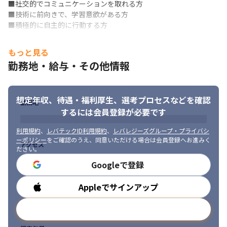
■社交的でコミュニケーションを取れる方

■技術に前向きで、学習意欲がある方

■積極的に自主的に行動する方
もっと見る
勤務地・給与・その他情報
想定年収、待遇・福利厚生、
選考プロセスなどを確認
勤務地
するには会員登録が必要です
利用規約
、
レバテックID利用規約
、
レバレジーズグループ・プライバシ
ーポリシー
をご確認のうえ、同意いただける場合は会員登録へお進みく
アクセス
ださい。
Googleで登録
Appleでサインアップ
勤務時間
メールアドレスで登録