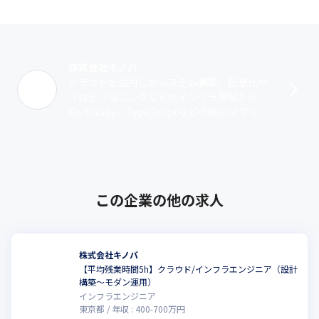
を1つのソースで開発が可能なため、コスト削減にもつながるので

Flutter／Dartも対応可能です。
■インフラ構築

〜システム要件に応じてオンプレサーバやクラウドの選定や構築
株式会社キノバ
が可能〜

クラウドを活用したシステム構築、仮想化や
サーバプラットフォーム、ネットワークやセキュリティ、構築後
プロビジョニングなどのインフラ領域から、
の保守サポートなど、お客様のご要望に幅広く対応いたします。

GoやRuby、TypeScriptなどのWebアプリケ
昨今では優れた拡張性とコスト効率の高いクラウドを利用するこ
ーション開発、モバイルアプリケーション開
とも多く、既存のオンプレミスサーバをクラウドへ移行すること
発まで幅広く対応していま･･･
も可能です。

またDevOpsにも注力しておりIaCツールの導入にも積極的です。
■Webアプリケーション脆弱性診断サービス

この企業の他の求人
Webアプリケーションのセキュリティ対策を効率化する
『Securify Webアプリケーション診断』を提供しています。

お客様のWebアプリをドメイン登録するだけで自動的に脆弱性を
診断し、DevSecOpsを支援するサービスです。

株式会社キノバ
開発スピードが重視される現代において、セキュリティチェック
【平均残業時間5h】クラウド/インフラエンジニア（設計
構築〜モダン運用）
は後回しにされがちです。しかし、脆弱性の放置はリスクにつな
インフラエンジニア
がります。

東京都
年収 :
400
-
700
万円
従来の診断方法では時間やコストがかかり、専門知識も必要でし