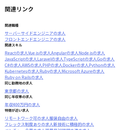
関連リンク
関連職種
サーバーサイドエンジニア
の求人
フロントエンドエンジニア
の求人
関連スキル
React
の求人
Vue.js
の求人
Angular
の求人
Node.js
の求人
JavaScript
の求人
Laravel
の求人
TypeScript
の求人
Go
の求人
C#
の求人
AWS
の求人
PHP
の求人
Docker
の求人
Python
の求人
Kubernetes
の求人
Ruby
の求人
Microsoft Azure
の求人
Ruby on Rails
の求人
同じ勤務地の求人
東京都
の求人
同じ年収帯の求人
年収
400万円
の求人
特徴が近い求人
リモートワーク可
の求人
服装自由
の求人
フレックス制度あり
の求人
新技術に積極的
の求人