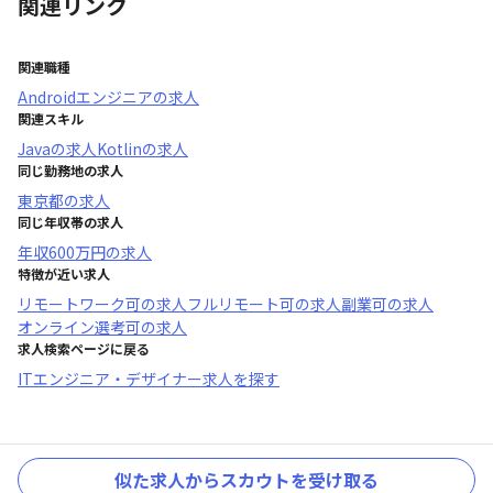
関連リンク
関連職種
Androidエンジニア
の求人
関連スキル
Java
の求人
Kotlin
の求人
同じ勤務地の求人
東京都
の求人
同じ年収帯の求人
年収
600万円
の求人
特徴が近い求人
リモートワーク可
の求人
フルリモート可
の求人
副業可
の求人
オンライン選考可
の求人
求人検索ページに戻る
ITエンジニア・デザイナー求人を探す
似た求人からスカウトを受け取る