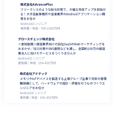
株式会社AdvancePlus
フリーランスのような給与形態で、大幅な年収アップを目指せ
る！大手芸能事務所や音楽業界のAndroidアプリケーション開
発をお任せ
Androidエンジニア
東京都
年収 :
700
-
1000
万円
グロースチェンジ株式会社
＜愛知勤務＞建設業界向けの自社SaaSのWebマーケティングを
おまかせ／SEO対策やSNS運用などを通し、全国約100万の建設
業法人に向けたサービスをつくりませんか
Androidエンジニア
愛知県
年収 :
294
-
420
万円
株式会社アドテック
メモリやIoTデバイスを製造する上場グループ企業で将来の管理
職候補として、ハードウェアの設計・評価を行うものづくりエ
ンジニアをお任せ
Androidエンジニア
東京都
年収 :
350
-
450
万円