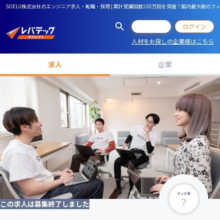
SOELU株式会社のエンジニア求人・転職・採用 | 累計受講回数100万回を突破！国内最大級の
会員登録
ログイン
人材をお探しの企業様はこちら
求人
企業
マッチ率
この求人は募集終了しました