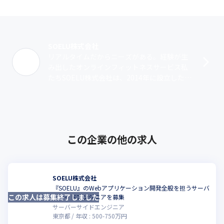
SOELU株式会社
リアルタイムだからニーズがある。経験が生
み出したオンラインフィットネスサービス私
たちSOELU株式会社は、2014年に設立した国
内初のオンラインフィットネスを提供してい
る企業です。双方向の通話システム･･･
この企業の他の求人
SOELU株式会社
『SOELU』のWebアプリケーション開発全般を担うサーバ
この求人は募集終了しました
ーサイドエンジニアを募集
サーバーサイドエンジニア
東京都
年収 :
500
-
750
万円