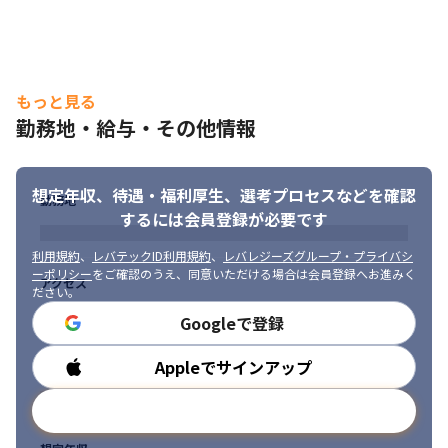
もっと見る
勤務地・給与・その他情報
想定年収、待遇・福利厚生、
選考プロセスなどを確認
勤務地
するには会員登録が必要です
利用規約
、
レバテックID利用規約
、
レバレジーズグループ・プライバシ
ーポリシー
をご確認のうえ、同意いただける場合は会員登録へお進みく
アクセス
ださい。
Googleで登録
Appleでサインアップ
勤務時間
メールアドレスで登録