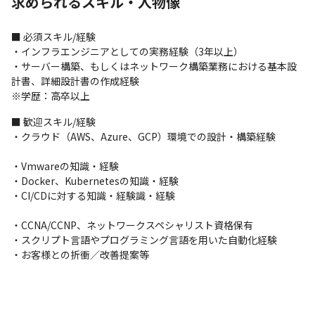
求められるスキル・人物像
・定着率94%

・年2回の人事評価
■ 必須スキル/経験

■プロジェクト事例

・インフラエンジニアとしての実務経験（3年以上） 

・総合電機メーカーのネットワーク構築

・サーバー構築、もしくはネットワーク構築業務における基本設
・官公庁や病院のインフラ運用保守

計書、詳細設計書の作成経験 

・社内情シス業務
※学歴：高卒以上
■ 歓迎スキル/経験

・クラウド（AWS、Azure、GCP）環境での設計・構築経験
・Vmwareの知識・経験 

・Docker、Kubernetesの知識・経験 

・CI/CDに対する知識・経験識・経験
・CCNA/CCNP、ネットワークスペシャリスト資格保有 

・スクリプト言語やプログラミング言語を用いた自動化経験 

・お客様との折衝／改善提案等