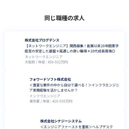
同じ職種の求人
株式会社プログデンス
【ネットワークエンジニア】関西募集！創業以来20年間黒字
経営の安定した基盤＊風通しの良い職場＊20代成長環境◎
ネットワークエンジニア
大阪府
年収 :
450
-
552
万円
フォワードソフト株式会社
＜豊富な案件の中から自分で選べる！＞インフラエンジニ
ア実務経験を活かしませんか？
インフラエンジニア
東京都
年収 :
410
-
550
万円
株式会社シナジーシステム
＜エンジニアファーストを重視＞ヘルプデスク