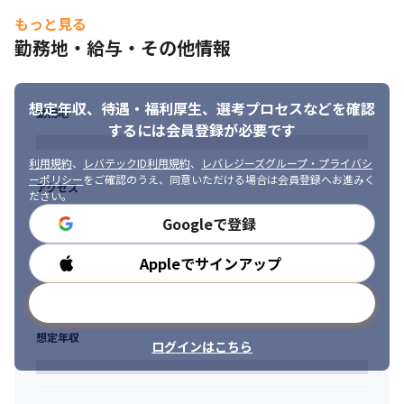
もっと見る
勤務地・給与・その他情報
想定年収、待遇・福利厚生、
選考プロセスなどを確認
勤務地
するには会員登録が必要です
利用規約
、
レバテックID利用規約
、
レバレジーズグループ・プライバシ
ーポリシー
をご確認のうえ、同意いただける場合は会員登録へお進みく
アクセス
ださい。
Googleで登録
Appleでサインアップ
勤務時間
メールアドレスで登録
想定年収
ログインはこちら