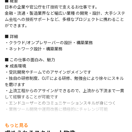
■ 概要

日本の企業や官公庁をIT技術で支えるお仕事です。

金融・流通・製造業界など幅広い業種 の開発・設計、大手システ
ム会社への技術サポートなど、多様なプロジェクトに携わること
ができます。
■ 詳細

・クラウド/オンプレサーバーの設計・構築業務

・ネットワーク設計・構築業務
■ この仕事の面白み、魅力

★ 成長環境

・受託開発やチームでのアサインがメインです

・独自の研修制度、OJTによる研修、勉強会により徐々にスキル
を磨けます

・上流工程からのアサインができるので、上流から下流まで一貫
して経験することが可能です

・エンドユーザーとのコミュニケーションスキルが身につく

・業務ツール開発や運用改善に積極的にチャレンジ可能
★働きやすさ

もっと見る
・リモート案件多数
