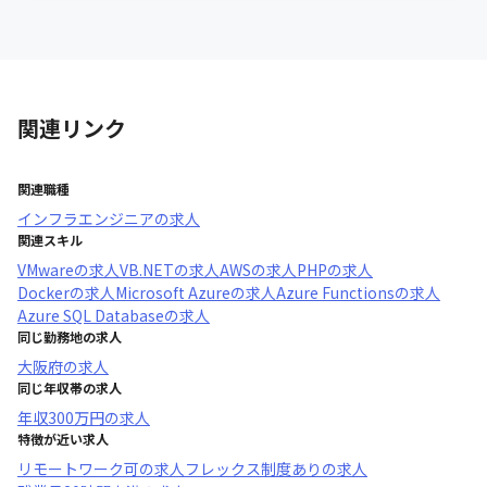
関連リンク
関連職種
インフラエンジニア
の求人
関連スキル
VMware
の求人
VB.NET
の求人
AWS
の求人
PHP
の求人
Docker
の求人
Microsoft Azure
の求人
Azure Functions
の求人
Azure SQL Database
の求人
同じ勤務地の求人
大阪府
の求人
同じ年収帯の求人
年収
300万円
の求人
特徴が近い求人
リモートワーク可
の求人
フレックス制度あり
の求人