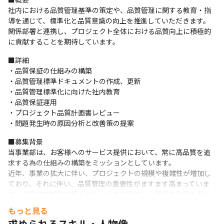
社内における品質管理基準の策定や、品質管理に関する教育・指
導を通じて、標準化と品質意識の向上を推進していただきます。

関係部署と連携し、プロジェクト全体における品質向上に積極的
に貢献することを期待しています。
■詳細

・品質保証の仕組みの構築

・品質管理標準ドキュメントの作成、更新

・品質管理標準化に向けた社内教育

・品質保証運用

・プロジェクト品質計画書レビュー

・問題発生時の原因分析と改善策の提案
■募集背景

当事業部は、お客様へのサービス提供において、常に高品質を追
求する為の仕組みの構築をミッションとしています。

近年、事業の拡大に伴い、プロジェクトの規模や複雑性が増加し
ており、それに伴い、品質管理の重要性がますます高まっていま
す。お客様の期待を超えるサービスを提供し、顧客満足度を更に
向上させるためには、プロジェクトの初期段階から品質に配慮し
もっと見る
た開発体制を構築し、全社的に品質意識を統一していく必要があ
求められるスキル・人物像