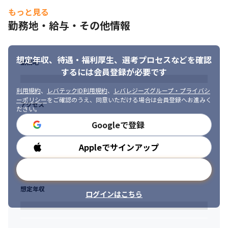
もっと見る
勤務地・給与・その他情報
想定年収、待遇・福利厚生、
選考プロセスなどを確認
勤務地
するには会員登録が必要です
利用規約
、
レバテックID利用規約
、
レバレジーズグループ・プライバシ
ーポリシー
をご確認のうえ、同意いただける場合は会員登録へお進みく
アクセス
ださい。
Googleで登録
Appleでサインアップ
勤務時間
メールアドレスで登録
想定年収
ログインはこちら