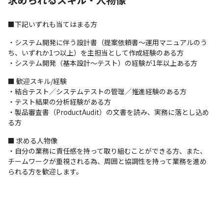
ります。

そこで、プロジェクトの品質管理を専門的に担当し、社内におけ
る品質基準の標準化を推進する品質保証エンジニアを募集いたし
■下記いずれも当てはまる方
ます。
・システム開発に伴う設計書（提案依頼書～運用マニュアルのう
ち、いずれか1つ以上）を主担当として作成経験のある方

・システム開発（基本設計～テスト）の経験が1年以上ある方
■ 歓迎スキル/経験

・結合テスト／システムテストの管理／推進経験のある方

・テスト結果の分析経験がある方

・製品審査書（ProductAudit）の文書を読み、実務に落とし込め
る方
■ 求める人物像

・自分の業務に責任感を持って取り組むことができる方、また、
チームワークが重視される為、周囲と協調性を持って業務を進め
られる方を歓迎します。