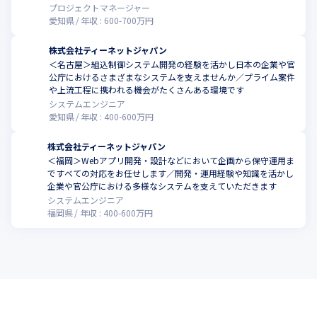
プロジェクトマネージャー
愛知県
年収 :
600
-
700
万円
株式会社ティーネットジャパン
＜名古屋＞組込制御システム開発の経験を活かし日本の企業や官
公庁におけるさまざまなシステムを支えませんか／プライム案件
や上流工程に携われる機会がたくさんある環境です
システムエンジニア
愛知県
年収 :
400
-
600
万円
株式会社ティーネットジャパン
＜福岡＞Webアプリ開発・設計などにおいて企画から保守運用ま
ですべての対応をお任せします／開発・運用経験や知識を活かし
企業や官公庁における多様なシステムを支えていただきます
システムエンジニア
福岡県
年収 :
400
-
600
万円