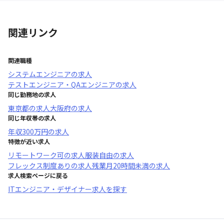
関連リンク
関連職種
システムエンジニア
の求人
テストエンジニア・QAエンジニア
の求人
同じ勤務地の求人
東京都
の求人
大阪府
の求人
同じ年収帯の求人
年収
300万円
の求人
特徴が近い求人
リモートワーク可
の求人
服装自由
の求人
フレックス制度あり
の求人
残業月20時間未満
の求人
求人検索ページに戻る
ITエンジニア・デザイナー求人を探す