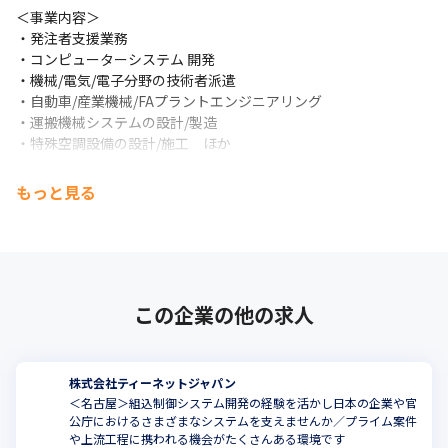
＜事業内容＞

・発注者支援業務

・コンピューターシステム 開発

・機械/電気/電子分野の技術者派遣

・自動車/産業機械/FAプラントエンジニアリング

・運搬機械システムの設計/製造

・特殊空調設備の設計/施工　ほか
もっと見る
この企業の他の求人
株式会社ティーネットジャパン
＜名古屋＞組込制御システム開発の経験を活かし日本の企業や官
公庁におけるさまざまなシステムを支えませんか／プライム案件
や上流工程に携われる機会がたくさんある環境です