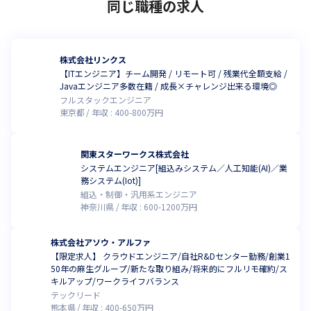
同じ職種の求人
株式会社リンクス
【ITエンジニア】チーム開発 / リモート可 / 残業代全額支給 /
Javaエンジニア多数在籍 / 成長×チャレンジ出来る環境◎
フルスタックエンジニア
東京都
年収 :
400
-
800
万円
関東スターワークス株式会社
システムエンジニア[組込みシステム／人工知能(AI)／業
務システム(Iot)]
組込・制御・汎用系エンジニア
神奈川県
年収 :
600
-
1200
万円
株式会社アソウ・アルファ
【限定求人】 クラウドエンジニア/自社R&Dセンター勤務/創業1
50年の麻生グループ/新たな取り組み/将来的にフルリモ確約/ス
キルアップ/ワークライフバランス
テックリード
熊本県
年収 :
400
-
650
万円