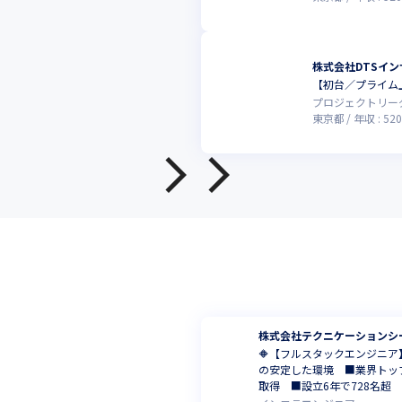
株式会社DTSイン
【初台／プライム
プロジェクトリー
東京都
年収 :
520
株式会社テクニケーションシ
🔶【フルスタックエンジニ
の安定した環境 ■業界トッ
取得 ■設立6年で728名超