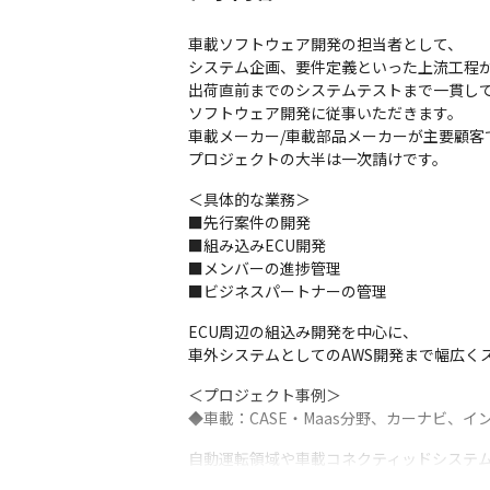
車載ソフトウェア開発の担当者として、

システム企画、要件定義といった上流工程か
出荷直前までのシステムテストまで一貫して
ソフトウェア開発に従事いただきます。

車載メーカー/車載部品メーカーが主要顧客で
プロジェクトの大半は一次請けです。
＜具体的な業務＞

■先行案件の開発

■組み込みECU開発

■メンバーの進捗管理

■ビジネスパートナーの管理
ECU周辺の組込み開発を中心に、

車外システムとしてのAWS開発まで幅広く
＜プロジェクト事例＞

◆車載：CASE・Maas分野、カーナビ、イン
自動運転領域や車載コネクティッドシステム
元請の開発スぺシャリストとして携わります