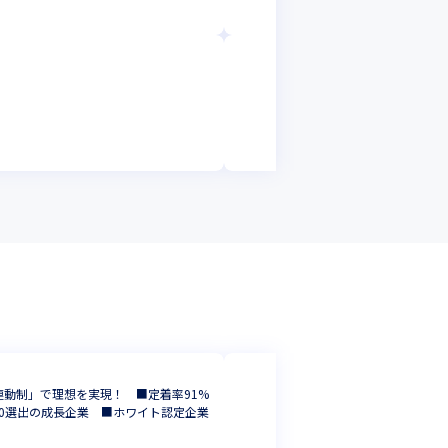
株式会社DTSイン
【名古屋】法人営
マーケター
愛知県
年収 :
420
株式会社NSP-Tec
動制」で理想を実現！ ■定着率91%
＜未経験OK＞20
00選出の成長企業 ■ホワイト認定企業
Tech】
インフラエンジニ