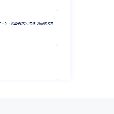
東京都
年収 :
300
-
株式会社ファンネ
ドローン・航空宇宙など次世代製品開発業
社内受託開発！SQ
プログラマ
東京都
年収 :
300
株式会社Classlab.⁠
Web開発エンジニア
牽引していただくこと
システムエンジニア
大阪府
年収 :
480
-
68