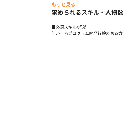
もっと見る
取引年数も長いため、当社から顧客先に出向
深い関係性を築けています。

求められるスキル・人物像
アジャイル方式を採用したり、Web上でメン
国内でも最先端の開発環境で働くことができ
■必須スキル/経験

ご希望と適性により、マネジメントにも携わ
何かしらプログラム開発経験のある方
CI/CDやPMO案件も豊富。

各種調整やソフトウェア開発を推進する仕