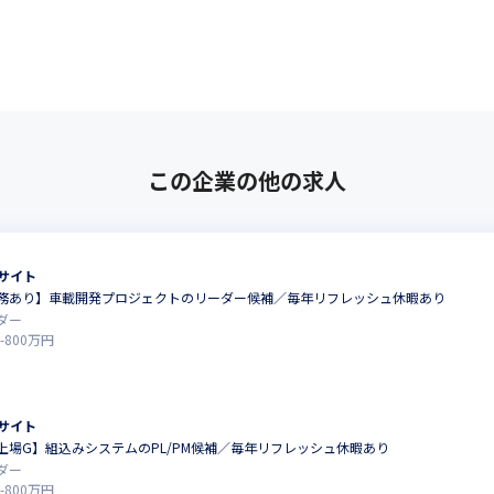
この企業の他の求人
サイト
務あり】車載開発プロジェクトのリーダー候補／毎年リフレッシュ休暇あり
ダー
-
800
万円
サイト
上場G】組込みシステムのPL/PM候補／毎年リフレッシュ休暇あり
ダー
-
800
万円