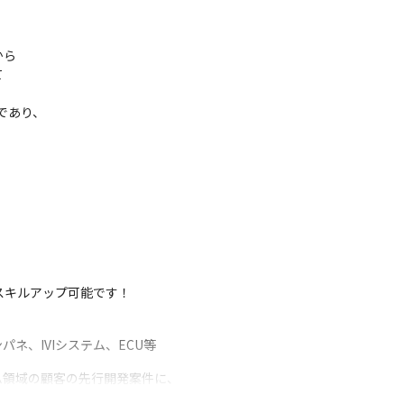
ら



あり、

スキルアップ可能です！
パネ、IVIシステム、ECU等
領域の顧客の先行開発案件に、

。
