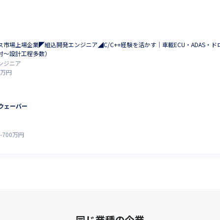
市場上場企業◤組込開発エンジニア◢C/C++経験を活かす｜車載ECU・ADAS・
討～設計工程多数）
ンジニア
万円
ウェーバー
-
700
万円
同じ業種の企業