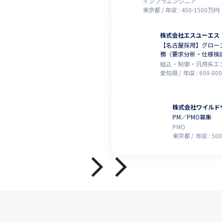
インフラエンジニア
東京都
年収 :
450
-
1500
万円
株式会社エスユーエス
【名古屋採用】グロース
務（要求分析・仕様検
組込・制御・汎用系エ
愛知県
年収 :
600
-
800
株式会社ワイルド
PM／PMO募集
PMO
東京都
年収 :
500