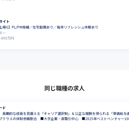
サイト
上場G】PL/PM候補／在宅勤務あり／毎年リフレッシュ休暇あり
ダー
-
800
万円
同じ職種の求人
ード
ア】長期的な成長を見据える「キャリア選択制」＆公正な報酬を得られる「単価給与連
プクラスの体制参画割合 ■大手企業・直取引中心 ■2025年ベストベンチャー1