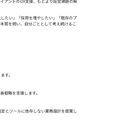
イアントのDX支援、もとより経営課題の解
化したい」「採用を増やしたい」「既存のプ
の本質を問い、自分ごととして考え続けるこ
します。
成長戦略を支援します。
選定とツールに依存しない業務設計を提案し