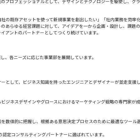
域のプロフェッショナルとして、デザインとテクノロジーを駆使し、クラ
自社の既存アセットを使って新規事業を創出したい」「社内業務を効率
トのあらゆる経営課題に対して、アイデアを一から企画・設計し、課題
ライアントのパートナーとしてつくり続けています。
類し、各ニーズに応じた事業部を展開しています。
ナーとして、ビジネス知識を持ったエンジニアとデザイナーが並走支援
るビジネスデザインやグロースにおけるマーケティング戦略の専門家が
態を数値的に把握し、根拠ある意思決定プロセスのために最適なツール
rce社の認定コンサルティングパートナーに選ばれています。