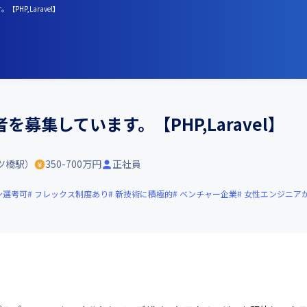
HP,Laravel】
募集しています。【PHP,Laravel】
ツ橋駅）
350-700万円
正社員
ン選考可
フレックス制度あり
新技術に積極的
ベンチャー企業
女性エンジニア