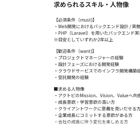
・マッチングサービス開発

求められるスキル・人物像
・複合施設ブランドサイト制作、美容商材ECサ
実績：https://actbe.co.jp/project/
【必須条件（must)】

■仕事の醍醐味

・Web開発におけるバックエンド設計 / 実務
私たちがソフトウェア開発を行う中で大切
・PHP（Laravel）を用いたバックエンド実
うことです。
※目安としていずれか2年以上
「正しい物を正しく作る」ことをポリシー
【歓迎条件（want)】

プロのエンジニアであると同時に、プロの
・プロジェクトマネージャーの経験

・設計フェーズにおける開発経験

私たちはまだ若い会社ですが、毎年120%
・クラウドサービスでのインフラ開発構築経
境です。
・受託開発の経験
■求める人物像

・アクトビのMission、Vision、Valueへ
・成長意欲・学習意欲の高い方

・クライアントワークに意義を見いだせる方
・企業成長にコミットする意欲がある方

・会社の成長に伴う変化を楽しめる方