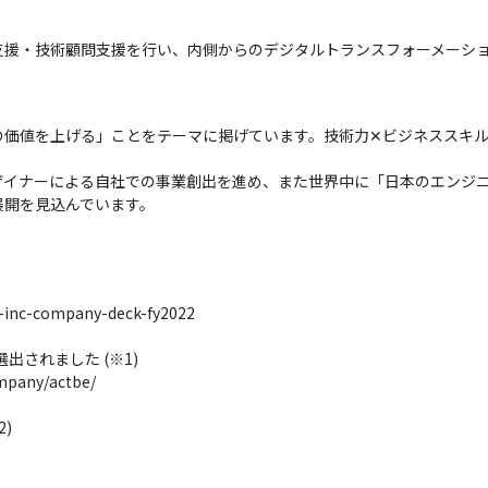
支援・技術顧問支援を行い、内側からのデジタルトランスフォーメーシ
の価値を上げる」ことをテーマに掲げています。技術力✕ビジネススキ
ザイナーによる自社での事業創出を進め、また世界中に「日本のエンジ
展開を見込んでいます。
-inc-company-deck-fy2022

されました (※1)

mpany/actbe/


