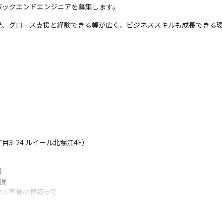
バックエンドエンジニアを募集します。
発、グロース支援と経験できる幅が広く、ビジネススキルも成長できる
目3-24 ルイール北堀江4F）


援

ル事業の構築支援

(iOS/android)

l)
