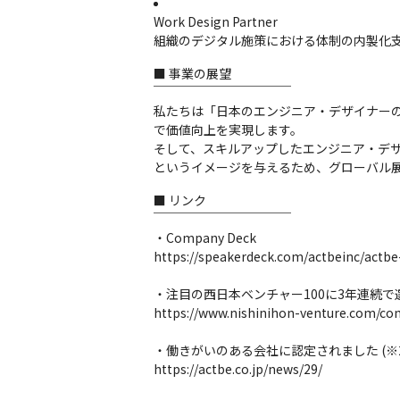
Work Design Partner

組織のデジタル施策における体制の内製化
■ 事業の展望

￣￣￣￣￣￣￣￣￣￣￣

私たちは「日本のエンジニア・デザイナー
で価値向上を実現します。

そして、スキルアップしたエンジニア・デ
というイメージを与えるため、グローバル
■ リンク

￣￣￣￣￣￣￣￣￣￣￣

・Company Deck

https://speakerdeck.com/actbeinc/actbe
・注目の西日本ベンチャー100に3年連続で選出
https://www.nishinihon-venture.com/co
・働きがいのある会社に認定されました (※2)
https://actbe.co.jp/news/29/
