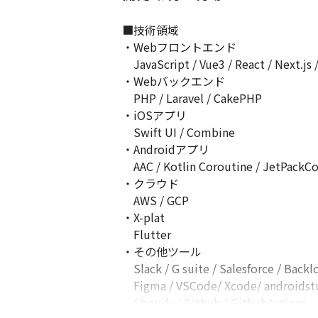
■技術領域

・Webフロントエンド

　JavaScript / Vue3 / React / Next.js /
・Webバックエンド

　PHP / Laravel / CakePHP

・iOSアプリ

　Swift UI / Combine

・Androidアプリ

　AAC / Kotlin Coroutine / JetPackC
・クラウド

　AWS / GCP

・X-plat

　Flutter

・その他ツール

　Slack / G suite / Salesforce / Back
　Figma / VSCode/ Xcode/ androidstud
　Shopify / Github / GithubActions ...
