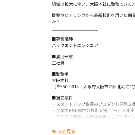
組織の拡大に伴い、大阪本社に勤務できる
提案やヒアリングから最新技術を用いた開
か？
￣￣￣￣￣￣￣￣￣￣￣

■募集職種

バックエンドエンジニア
■雇用形態

正社員
■勤務地

大阪本社

（〒550-0014　大阪府大阪市西区北堀江1丁
■過去案件

・スタートアップ企業のプロダクト開発支援
・企業のR&D部門の技術支援, サービス化支
・アナログ業態から新規事業としてのデジタ
・飲食店様向け会員ネイティブアプリケーション開発 
・美容商材申し込みシステム開発 (Vue, Larave
もっと見る