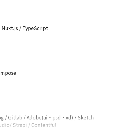
 Nuxt.js / TypeScript

ompose

log / Gitlab / Adobe(ai・psd・xd) / Sketch

io/ Strapi / Contentful
