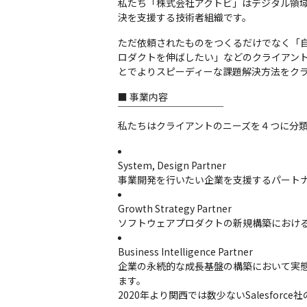
私たち「株式会社アクトビ」はデジタル領
決を支援する技術者組織です。
ただ依頼されたものをつくるだけでなく「
ロダクトを伸ばしたい」などのクライアン
とでよりスピーディーな課題解決方法をク
■ 事業内容

￣￣￣￣￣￣￣￣￣￣￣

私たちはクライアントのニーズを４つに分
System, Design Partner

事業開発を行いたい企業を支援するパート
Growth Strategy Partner

ソフトウェアプロダクトの新規構築におけ
Business Intelligence Partner

企業の永続的な成長基盤の構築において実
ます。

2020年より関西では数少ないSalesfo