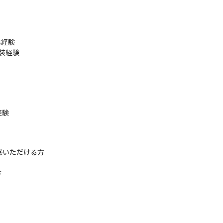
イト制作等...

経験

にしているのは「何のためのソフトウェアなのか」という目的をプロジ
装経験

に、何に使われるのかわからないような多重請けはせず、ほとんどがプ
ビジネス感覚も身につけながら成長していくことができます。
以上の高い成長率を誇っています。役員もまだ3名程で、拡大中の組織の
験

共感いただける方


