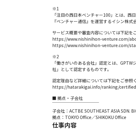
※1

「注目の西日本ベンチャー100」とは、西
『ベンチャー通信』を運営するイシン株式
サービス概要や審査内容については下記をご
https://www.nishinihon-venture.com/abo
https://www.nishinihon-venture.com/sta
※2

「働きがいのある会社」認定とは、GPTW
社」として認定するものです。
認定理由など詳細については下記をご参照く
https://hatarakigai.info/ranking/certif
■ 拠点・子会社

￣￣￣￣￣￣￣￣￣￣￣

子会社：ACTBE SOUTHEAST ASIA SDN. BHD. (
拠点：TOKYO Office／SHIKOKU Office
仕事内容