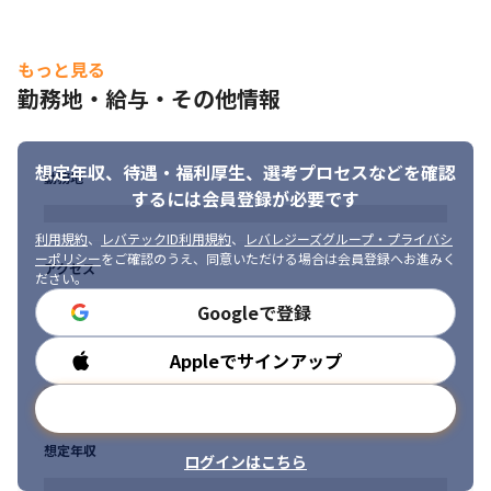
もっと見る
勤務地・給与・その他情報
想定年収、待遇・福利厚生、
選考プロセスなどを確認
勤務地
するには会員登録が必要です
利用規約
、
レバテックID利用規約
、
レバレジーズグループ・プライバシ
ーポリシー
をご確認のうえ、同意いただける場合は会員登録へお進みく
アクセス
ださい。
Googleで登録
Appleでサインアップ
勤務時間
メールアドレスで登録
想定年収
ログインはこちら