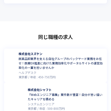
同じ職種の求人
株式会社スズケン
医薬品卸業界を支える自社グループのバックヤード業務をお任
せ！医療DX推進に向けた業務効率化やポータルサイトの運営効
率化の一翼を担いませんか
ヘルプデスク
東京都
年収 :
450
-
750
万円
株式会社シャフト
『Webエンジニア募集』案件数が豊富！自分が思い描い
たキャリアを積める
システムエンジニア
東京都
年収 :
500
-
800
万円