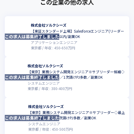
この企業の他の求人
株式会社ソルクシーズ
【東証スタンダード上場】Salesforceエンジニア(リーダー
この求人は募集終了しました
こ
候補)/残業20時間以内/副業OK
アプリケーションエンジニア
東京都
年収 :
450
-
650
万円
株式会社ソルクシーズ
【東京】業務システム開発エンジニア※サブリーダー候補◇
この求人は募集終了しました
こ
最上流から関われる／1次請けPJ多数／副業OK
システムエンジニア
東京都
年収 :
380
-
400
万円
株式会社ソルクシーズ
【東京】業務システム開発エンジニア※サブリーダー◇最上
この求人は募集終了しました
こ
流から関われる／1次請けPJ多数／副業OK
システムエンジニア
東京都
年収 :
450
-
500
万円