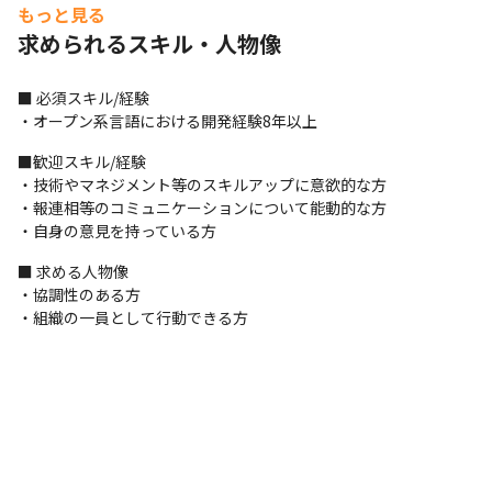
基本的にOJTで業務を徐々にお任せする想定です。

もっと見る
・入社直後：リーダーとして参画。数名の管理を担当してもらい
求められるスキル・人物像
ながら自身のタスクもこなしてもらう。
■ 必須スキル/経験

・オープン系言語における開発経験8年以上
■歓迎スキル/経験

・技術やマネジメント等のスキルアップに意欲的な方

・報連相等のコミュニケーションについて能動的な方

・自身の意見を持っている方
■ 求める人物像

・協調性のある方

・組織の一員として行動できる方