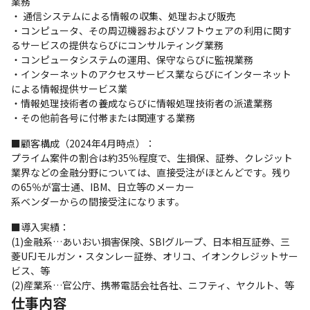
業務

・ 通信システムによる情報の収集、処理および販売

・コンピュータ、その周辺機器およびソフトウェアの利用に関す
るサービスの提供ならびにコンサルティング業務

・コンピュータシステムの運用、保守ならびに監視業務

・インターネットのアクセスサービス業ならびにインターネット
による情報提供サービス業

・情報処理技術者の養成ならびに情報処理技術者の派遣業務

・その他前各号に付帯または関連する業務
■顧客構成（2024年4月時点）：

プライム案件の割合は約35％程度で、生損保、証券、クレジット
業界などの金融分野については、直接受注がほとんどです。残り
の65％が富士通、IBM、日立等のメーカー

系ベンダーからの間接受注になります。
■導入実績：

(1)金融系…あいおい損害保険、SBIグループ、日本相互証券、三
菱UFJモルガン・スタンレー証券、オリコ、イオンクレジットサー
ビス、等

(2)産業系…官公庁、携帯電話会社各社、ニフティ、ヤクルト、等
仕事内容