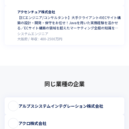
アクセンチュア株式会社
【ECエンジニア/コンサルタント】大手クライアントのECサイト構
築の設計・開発・保守をお任せ！Javaを用いた実務経験を活かせ
る／ECサイト構築の領域を超えたマーケティング全般の知識を身
につけていきませんか（Song本部）
システムエンジニア
大阪府
年収 :
480
-
2500
万円
同じ業種の企業
アルプスシステムインテグレーション株式会社
アクロ株式会社