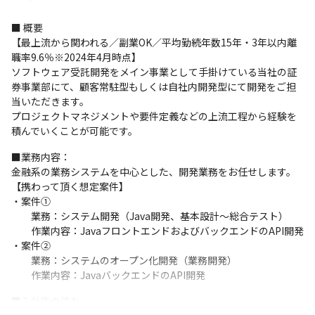
■ 概要

【最上流から関われる／副業OK／平均勤続年数15年・3年以内離
職率9.6％※2024年4月時点】

ソフトウェア受託開発をメイン事業として手掛けている当社の証
券事業部にて、顧客常駐型もしくは自社内開発型にて開発をご担
当いただきます。

プロジェクトマネジメントや要件定義などの上流工程から経験を
積んでいくことが可能です。
■業務内容：

金融系の業務システムを中心とした、開発業務をお任せします。

【携わって頂く想定案件】

・案件①

　　業務：システム開発（Java開発、基本設計～総合テスト）

　　作業内容：JavaフロントエンドおよびバックエンドのAPI開発

・案件②

　　業務：システムのオープン化開発（業務開発）

　　作業内容：JavaバックエンドのAPI開発
■入社後の流れ
