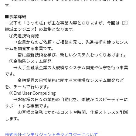
す。
■事業詳細

・以下の「３つの柱」が主な事業内容となりますが、今回は【①
領域エンジニア】の募集となります。

　①先進技術開発

　　→企業からのご依頼・ご相談を元に、先進技術を使ったシス
テムを開発する事業です。

　　　常に最新技術を学び、新しいシステムをつくりあげます。

　②金融系システム開発

　　→大手金融系企業の大規模なシステム開発や保守を行う事業
です。

　　　金融業界の日常業務に関する大規模なシステム開発など
を、チームで行います。

　③End User Computing

　　→お客様の日々の業務の自動化を、柔軟かつスピーディーに
サポートする事業です。

　　　お客様の業務にかかるコストや時間、作業ストレスを削減
します。
株式会社インテリジェントテクノロジーについて