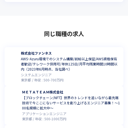
同じ職種の求人
株式会社ファンネス
AWS･Azuru環境でのシステム構築/前給以上保証/AWS資格保有
者歓迎/テレワーク併用可/年休125日/月平均残業時間10時間以
内（2023年6月時点、当社調べ）
システムエンジニア
東京都
年収 :
500
-
700
万円
ＭＥＴＡＴＥＡＭ株式会社
【ブロックチェーン/NFT】世界のトレンドを追いながら最先端
技術で今ここにないサービスを創り上げるエンジニア募集！～1
00名規模に拡大中～
アプリケーションエンジニア
東京都
年収 :
500
-
1000
万円