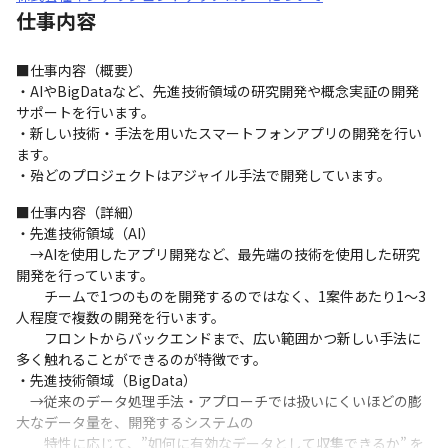
仕事内容
■仕事内容（概要）

・AIやBigDataなど、先進技術領域の研究開発や概念実証の開発
サポートを行います。

・新しい技術・手法を用いたスマートフォンアプリの開発を行い
ます。

・殆どのプロジェクトはアジャイル手法で開発しています。
■仕事内容（詳細）

・先進技術領域（AI）

　→AIを使用したアプリ開発など、最先端の技術を使用した研究
開発を行っています。

　　チームで1つのものを開発するのではなく、1案件あたり1〜3
人程度で複数の開発を行います。

　　フロントからバックエンドまで、広い範囲かつ新しい手法に
多く触れることができるのが特徴です。

・先進技術領域（BigData）

　→従来のデータ処理手法・アプローチでは扱いにくいほどの膨
大なデータ量を、開発するシステムの

　　特性に応じて、”如何に有効なデータとして収集できるか” を