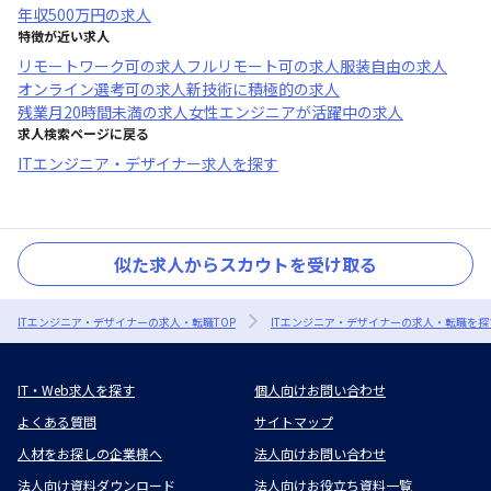
年収
500万円
の求人
特徴が近い求人
リモートワーク可
の求人
フルリモート可
の求人
服装自由
の求人
オンライン選考可
の求人
新技術に積極的
の求人
残業月20時間未満
の求人
女性エンジニアが活躍中
の求人
求人検索ページに戻る
ITエンジニア・デザイナー求人を探す
似た求人からスカウトを受け取る
ITエンジニア・デザイナーの求人・転職TOP
ITエンジニア・デザイナーの求人・転職を探
IT・Web求人を探す
個人向けお問い合わせ
よくある質問
サイトマップ
人材をお探しの企業様へ
法人向けお問い合わせ
法人向け資料ダウンロード
法人向けお役立ち資料一覧