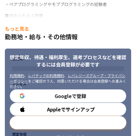
・ペアプログラミングやモブプログラミングの経験者
■求められる人物像

・知見のない技術領域の習得に積極的な方

もっと見る
・品質向上や業務プロセス改善へのモチベーションが高い方

・積極的な発言・意見・提案ができる方
勤務地・給与・その他情報
想定年収、待遇・福利厚生、
選考プロセスなどを確認
勤務地
するには会員登録が必要です
利用規約
、
レバテックID利用規約
、
レバレジーズグループ・プライバシ
ーポリシー
をご確認のうえ、同意いただける場合は会員登録へお進みく
アクセス
ださい。
Googleで登録
Appleでサインアップ
勤務時間
メールアドレスで登録
想定年収