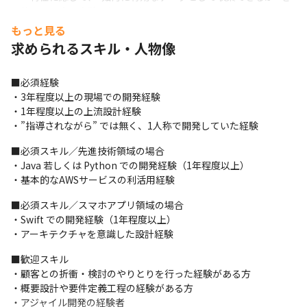
目的とした実証実験を行う開発です。

　　AWSなどのクラウド環境の知識が必然的に身に付くと共に、
もっと見る
データサイエンティストとしてのスキル

求められるスキル・人物像
　　もUPできるのが特徴です。

・スマホアプリ領域

■必須経験

　→単純にアプリを作るのでは無く、”どういうアーキテクチャを
・3年程度以上の現場での開発経験

選択すれば効率よいものが作れるか？”、

・1年程度以上の上流設計経験

　　”今作っている画面は世の中の新しいUI/UXに追随できている
・”指導されながら” では無く、1人称で開発していた経験
か？”、”それは利用者が使い易いか？”

　　など、常に改善意識を持ちながら開発を行っています。

■必須スキル／先進技術領域の場合

　　ペアプロやモブプロでの開発を採用しているプロジェクトが
・Java 若しくは Python での開発経験（1年程度以上）

多く、お手本となるエンジニアの実装を

・基本的なAWSサービスの利活用経験
　　リアルタイムに学べるのが特徴です。
■必須スキル／スマホアプリ領域の場合

・Swift での開発経験（1年程度以上）

・アーキテクチャを意識した設計経験
■歓迎スキル

・顧客との折衝・検討のやりとりを行った経験がある方

・概要設計や要件定義工程の経験がある方

・アジャイル開発の経験者
