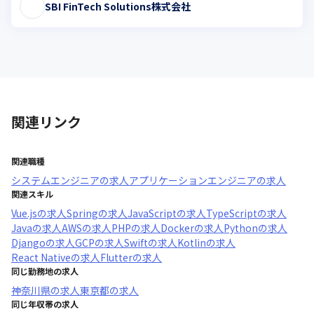
SBI FinTech Solutions株式会社
関連リンク
関連職種
システムエンジニア
の求人
アプリケーションエンジニア
の求人
関連スキル
Vue.js
の求人
Spring
の求人
JavaScript
の求人
TypeScript
の求人
Java
の求人
AWS
の求人
PHP
の求人
Docker
の求人
Python
の求人
Django
の求人
GCP
の求人
Swift
の求人
Kotlin
の求人
React Native
の求人
Flutter
の求人
同じ勤務地の求人
神奈川県
の求人
東京都
の求人
同じ年収帯の求人