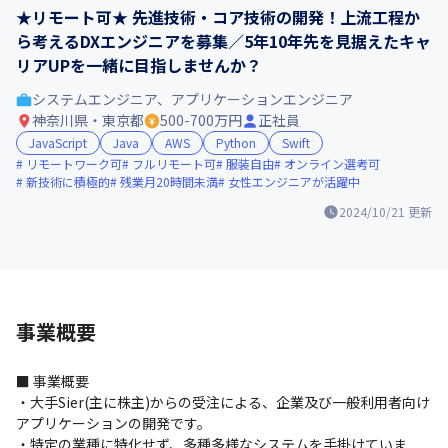
★リモート可★ 先進技術・コア技術の開発！上流工程か
ら考えるDXエンジニアを募集／5年10年先を見据えたキャ
リアUPを一緒に目指しませんか？
システムエンジニア、アプリケーションエンジニア
神奈川県・東京都
500-700万円
正社員
JavaScript
Java
AWS
Python
Swift
リモートワーク可
フルリモート可
服装自由
オンライン選考可
新技術に積極的
残業月20時間未満
女性エンジニアが活躍中
2024/10/21
更新
事業概要
■ 事業概要

・大手Sier(主に株主)からの受注による、企業及び一般利用者向け
アプリケーションの開発です。

・特定の業種に特化せず、多種多様なシステムを手掛けていま