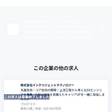
株式会社インテリジェントテクノロジー
株式会社インテリジェントテクノロジーは、1
985年に設立され、AIソフトウェア技術者集
団としてスタートしました。その後、証券・
金融アプリケーション開発にも注力、現在は
主に3つの分野で企業のビジネスを支･･･
この企業の他の求人
株式会社インテリジェントテクノロジー
先進技術・コア技術の開発！上流工程から考えるDXエンジニ
アを募集／5年10年先を見据えたキャリアUPを一緒に目指しま
この求人は募集終了しました
せんか
プログラマ
神奈川県
年収 :
420
-
900
万円