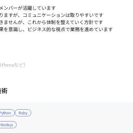
メンバーが活躍しています

りますが、コミュニケーションは取りやすいです

きませんが、これから体制を整えていく方針です

果を意識し、ビジネス的な視点で業務を進めています

thenaなど）



技術
、S3など）

Python
Ruby
など）

Node.js