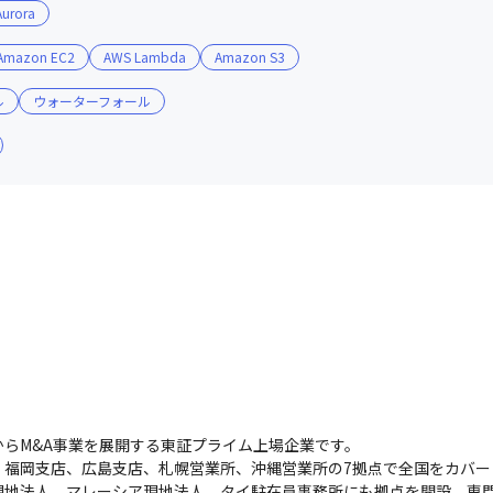
urora
Amazon EC2
AWS Lambda
Amazon S3
ル
ウォーターフォール
ットな関係性が構築できています

ションがとれる雰囲気があります

発で、提案やアイデアを伝えやすいです

アップのようなスピード感で事業成長を続けています

直接経営陣とコミュニケーションを取って意思決定ができるよ
月からM&A事業を展開する東証プライム上場企業です。

、福岡支店、広島支店、札幌営業所、沖縄営業所の7拠点で全国をカバー
地法人、マレーシア現地法人、タイ駐在員事務所にも拠点を開設。専門