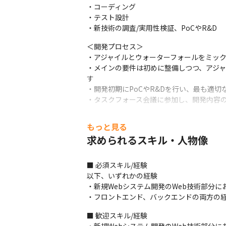
・コーディング

・テスト設計

・新技術の調査/実用性検証、PoCやR&D
＜開発プロセス＞

・アジャイルとウォーターフォールをミック
・メインの要件は初めに整備しつつ、アジ
す

・開発初期にPoCやR&Dを行い、最も適切
・タスクフォース会議に参加し、開発内容の
＜プロダクト例＞

もっと見る
・企業評価シミュレーション『V-Compas
求められるスキル・人物像
・企業売却シミュレーション『M-Compas
・リスク把握シミュレーション『D-Compa
など
■ 必須スキル/経験

以下、いずれかの経験

＜コミュニケーション方法＞

・新規Webシステム開発のWeb技術部分に
・基本的には出社しているため、口頭でコミ
・フロントエンド、バックエンドの両方の
・プロジェクト管理にはBacklogやBlabi
■ 歓迎スキル/経験

＜ミッション＞
