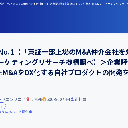
「東証一部上場のM&A仲介会社を対象とした年間成約実績調査」 2021年3月日本マーケティングリサー
No.1（「東証一部上場のM&A仲介会社
本マーケティングリサーチ機構調べ）＞企業評
たM&AをDX化する自社プロダクトの開発を
ンドエンジニア
東京都
600-900万円
正社員
by
ス制度あり
上場企業