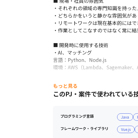
■ 現場・社員の雰囲気

・それぞれの領域の専門知識を持った
・どちらかをいうと静かな雰囲気があ
・リモートワークは現在基本的にはで
・作業としてこなすのではなく常に結
■ 開発時に使用する技術

・AI、マッチング

言語：Python、Node.js

環境：AWS（Lambda、Sagemaker、A
・Webサイト群バックエンド/インフラ
もっと見る
言語：Node.js

このPJ・案件で使われている
環境：AWS（lambda、EC2、Aurora
・企業価値算定

プログラミング言語
Java
言語：Ruby、Java、Vue.js

環境：AWS（Fargate、ECS、Aurora
フレームワーク・ライブラリ
Vue.js