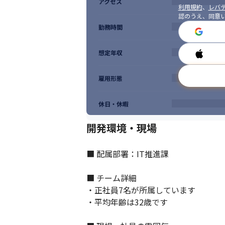
アクセス
利用規約
、
レバテ
認のうえ、同意
勤務時間
想定年収
雇用形態
休日・休暇
開発環境・現場
■ 配属部署：IT推進課

■ チーム詳細

・正社員7名が所属しています

・平均年齢は32歳です
