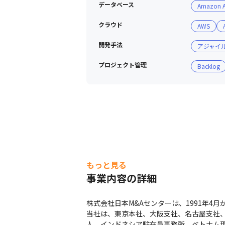
・プロジェクト管理

データベース
Amazon A
ツール：Backlog、Blabio

クラウド
AWS
■ 社風

開発手法
アジャイ
・風通しがよく、メンバー同士でフラ
・全社的にカジュアルなコミュニケー
プロジェクト管理
Backlog
・部署を超えたディスカッションが活
・上場企業ではあるものの、スタート
・経営陣との距離が近く、活躍次第で
もっと見る
事業内容の詳細
株式会社日本M&Aセンターは、1991年4
当社は、東京本社、大阪支社、名古屋支社
人、インドネシア駐在員事務所、ベトナム現