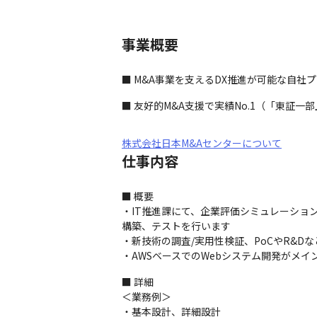
事業概要
■ M&A事業を支えるDX推進が可能な自社
■ 友好的M&A支援で実績No.1（「東証
株式会社日本M&Aセンターについて
仕事内容
■ 概要

・IT推進課にて、企業評価シミュレーション
構築、テストを行います

・新技術の調査/実用性検証、PoCやR&D
・AWSベースでのWebシステム開発がメイン
■ 詳細

＜業務例＞

・基本設計、詳細設計
