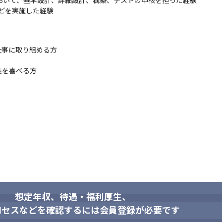
において、基本設計、詳細設計、構築、テストの中核を担った経験

サービス構築プロジェクトにおいて、機能要件、非機能要件、全体システム
どを実施した経験

外の両方に対する新規Webサービス構築に従事し、幅広く自身の成長と達
事に取り組める方

す

しており、最新の設計思想を習得していくことができます

を喜べる方

る最中であり、その中で自身の成長と会社の成長を作っていくことがで
でのディスカッションができる環境です
想定年収、待遇・福利厚生、
ロセスなどを確認するには会員登録が必要です