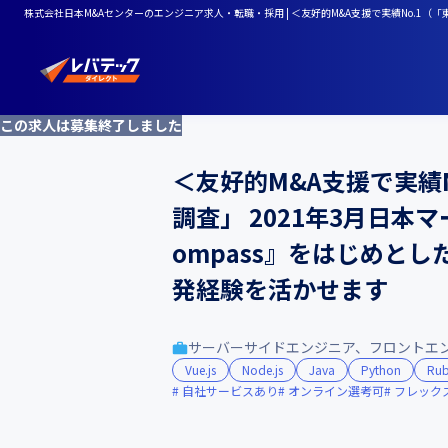
株式会社日本M&Aセンターのエンジニア求人・転職・採用 | ＜友好的M&A支援で実績No.1（
この求人は募集終了しました
＜友好的M&A支援で実績
調査」 2021年3月日
ompass』をはじめとし
発経験を活かせます
サーバーサイドエンジニア、フロントエ
Vue.js
Node.js
Java
Python
Ru
自社サービスあり
オンライン選考可
フレック