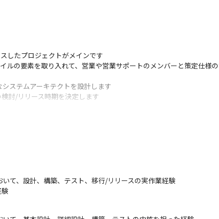
スしたプロジェクトがメインです

ャイルの要素を取り入れて、営業や営業サポートのメンバーと策定仕様の
なシステムアーキテクトを設計します

検討/リリース時期を決定します
s（ブイコンパス）』

s（エムコンパス）』

ss（ディーコンパス）』

おいて、設計、構築、テスト、移行/リリースの実作業経験

ュニケーションを取ります

経験
oを用いています