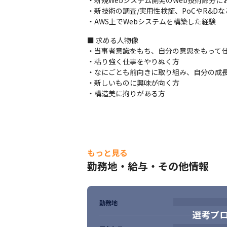
・新規Webシステム開発のWeb技術部分
・M&AをDX化するための新規システム/
・新技術の調査/実用性検証、PoCやR&Dな
計、構築を実施すること
・AWS上でWebシステムを構築した経験
■ この仕事の面白み、魅力

■ 求める人物像

・Webサービスを拡張しており、社内、社
・当事者意識をもち、自分の意思をもって仕
・R&D専用環境にて自由に検証実施が可能で
・粘り強く仕事をやりぬく方

・AWSのマネージドサービスを中心に活用
・なにごとも前向きに取り組み、自分の成長
・会社が新たなステージへの転換を行ってい
・新しいものに興味が向く方

・プロダクトについて、経営/ビジネス目線
・構造美に拘りがある方
もっと見る
勤務地・給与・その他情報
勤務地
選考プ