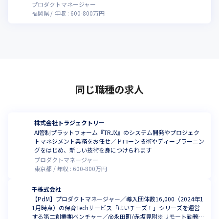
ス良し
プロダクトマネージャー
福岡県
年収 :
600
-
800
万円
同じ職種の求人
株式会社トラジェクトリー
AI管制プラットフォーム『TRJX』のシステム開発やプロジェク
トマネジメント業務をお任せ／ドローン技術やディープラーニン
グをはじめ、新しい技術を身につけられます
プロダクトマネージャー
東京都
年収 :
600
-
800
万円
千株式会社
【PdM】プロダクトマネージャー／導入団体数16,000（2024年1
1月時点）の保育Techサービス「はいチーズ！」シリーズを運営
する第二創業期ベンチャー／@永田町/赤坂見附※リモート勤務メ