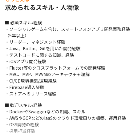
・技術力が高いメンバーも多く在籍しており、経験者として同じ
求められるスキル・人物像
レベルでのコミュニケーションがとれる環境です
＜プロジェクトについて＞

■ 必須スキル/経験

・平均的には半年から1年程度担当いただきます

・ソーシャルゲームを含む、スマートフォンアプリ開発実務経験
・殆どアジャイル開発を採用していますが、稀にスクラム開発を
（5年以上）

採用しているプロジェクトもあります

・リーダー、マネジメント経験

・主にタスク管理にはGitHub、Backlog、コミュニケーションに
・Java、Kotlin、Gitを用いた開発経験

はSlackやGoogle Meetを用いていますが、プロジェクト先によっ
・テストコードに関する知識、経験

ては別のツールを用いる可能性があります
・iOSアプリ開発経験

・Flutter等のクロスプラットフォームでの開発経験

＜入社後の流れ＞

・MVC、MVP、MVVMのアーキテクチャ理解

・これまでの技術力を活かせるプロジェクトでの業務をお任せし
・CI/CD環境構築/運用経験

ます

・Firebase導入経験

・最初から開発に関わる業務をお任せするため、早い段階からさ
・ストアへのリリース経験
らに技術力を高められる環境です
■ 歓迎スキル/経験

■ この仕事の面白み、魅力

・DockerやSwaggerなどの知識、スキル

・業務の幅を明確に決めていないため、例えばフロントエンド開
・AWSやGCPなどのIaaSのクラウド環境周りの構築、運用経験

発担当でもバックエンド周りの開発の担当もでき、スキルアップ
・OSS開発の経験

しやすい環境です

・採用担当経験
・上流工程から担当するプロジェクトもあるため、新しい技術や