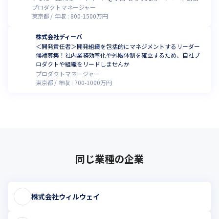
イン
プロダクトマネージャー
東京都
年収 :
800
-
1500
万円
株式会社ディーバ
＜開発責任者＞開発組織を包括的にマネジメントするリーダー
候補募集！社内業務効率化や外販体制を確立するため、自社プ
ロダクトや組織をリードしませんか
プロダクトマネージャー
東京都
年収 :
700
-
1000
万円
同じ業種の企業
株式会社ウィルウェイ