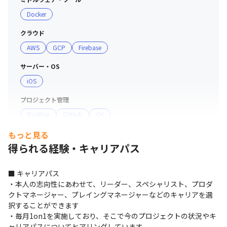
Docker
クラウド
AWS
GCP
Firebase
サーバー・OS
iOS
プロジェクト管理
Backlog
GitHub
Git
もっと見る
コミュニケーションツール
得られる経験・キャリアパス
Slack
その他
■ キャリアパス

Android Studio
・本人の志向性にあわせて、リーダー、スペシャリスト、プロダ
クトマネージャー、プレイングマネージャーなどのキャリアを選
択することができます

・毎月1on1を実施しており、そこで今のプロジェクトの状況やキ
ャリアパスについてヒアリングしています