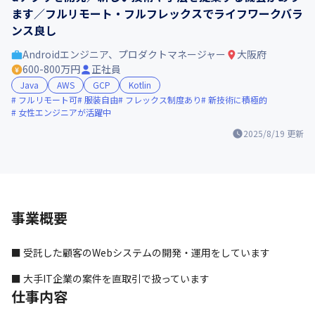
ます／フルリモート・フルフレックスでライフワークバラ
ンス良し
Androidエンジニア、プロダクトマネージャー
大阪府
600-800万円
正社員
Java
AWS
GCP
Kotlin
フルリモート可
服装自由
フレックス制度あり
新技術に積極的
女性エンジニアが活躍中
2025/8/19
更新
事業概要
■ 受託した顧客のWebシステムの開発・運用をしています
■ 大手IT企業の案件を直取引で扱っています
仕事内容