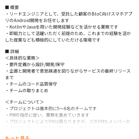
■ 概要

・リードエンジニアとして、受託した顧客のBtoC向けスマホアプ
リのAndroid開発をお任せします

・KotlinやJavaを用いた開発経験などを活かせる業務です

・即戦力として活躍いただく前提のため、これまでの経験を活か
した提案なども積極的にしていただける環境です
■ 詳細

＜具体的な業務＞

・要件定義から設計/開発/保守

・企画と開発者で意思疎通を図りながらサービスの最終リリース
まで

・チームのコード品質保守

・チームの取りまとめ
＜チームについて＞

・プロジェクトは基本的に5～6名のチームです

・PMの指示に従い、業務を進めていきます

・プロジェクトによりPMは異なりますが、どのPMもメンバーか
らの信頼が厚く、技術力が高いため、頼れる存在としてサポート
をしてくれます

もっと見る