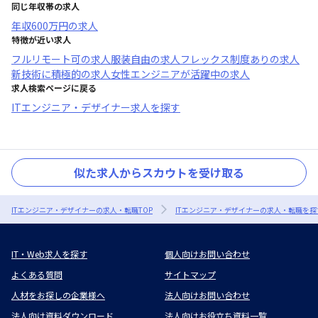
同じ年収帯の求人
年収
600万円
の求人
特徴が近い求人
フルリモート可
の求人
服装自由
の求人
フレックス制度あり
の求人
新技術に積極的
の求人
女性エンジニアが活躍中
の求人
求人検索ページに戻る
ITエンジニア・デザイナー求人を探す
似た求人からスカウトを受け取る
ITエンジニア・デザイナーの求人・転職TOP
ITエンジニア・デザイナーの求人・転職を探
IT・Web求人を探す
個人向けお問い合わせ
よくある質問
サイトマップ
人材をお探しの企業様へ
法人向けお問い合わせ
法人向け資料ダウンロード
法人向けお役立ち資料一覧