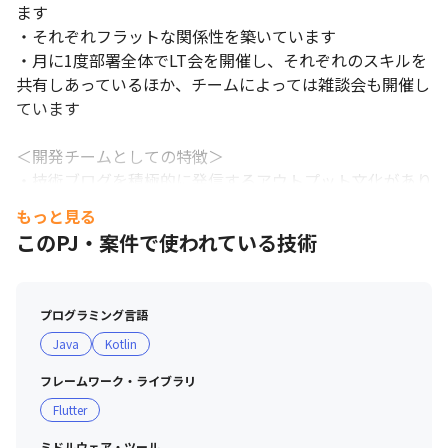
ます

・それぞれフラットな関係性を築いています

・月に1度部署全体でLT会を開催し、それぞれのスキルを
共有しあっているほか、チームによっては雑談会も開催し
リモートワークやフレックスタイムなど、柔軟な働き方ができま
ています

す。
＜開発チームとしての特徴＞

・技術ブログを積極的に発信するアウトプット文化があり
ます

もっと見る
・新しいものを取り入れる文化があるため、モダンな技術
このPJ・案件で使われている技術
を使った開発に挑戦できます

・開発の効率化を意識しており、メンバーはそれぞれ1時
間悩んでわからなければ相談するようにしています

プログラミング言語
・フルリクエストのレビュー依頼を優先依頼を上げ、より
Java
Kotlin
スムーズに開発が進むように取り組んでいます
フレームワーク・ライブラリ
Flutter
ミドルウェア・ツール