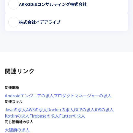
AKKODiSコンサルティング株式会社
株式会社イデアライブ
関連リンク
関連職種
Androidエンジニア
の求人
プロダクトマネージャー
の求人
関連スキル
Java
の求人
AWS
の求人
Docker
の求人
GCP
の求人
iOS
の求人
Kotlin
の求人
Firebase
の求人
Flutter
の求人
同じ勤務地の求人
大阪府
の求人