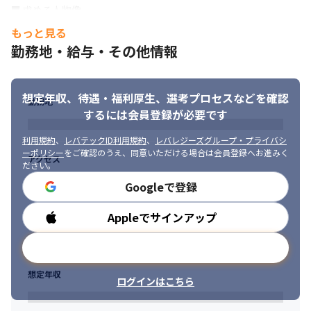
手法を提案する機会があります

■ 求める人物像

・顧客との距離が近く、ビジネスの提案からできる体制がありま
・能動的に動ける方

もっと見る
す

・職種にとらわれずサービスの改善につながる提案をいただける
・幅広い案件を受託しているため、より高い技術を磨ける案件も
勤務地・給与・その他情報
方

担当できます
・技術力の向上に前向きに取り組まれている方

・自ら積極的にコミュニケーションが取れる方

想定年収、待遇・福利厚生、
選考プロセスなどを確認
・新しいことに対してチャレンジ精神が旺盛な方

勤務地
・リーダーシップを発揮できる方
するには会員登録が必要です
利用規約
、
レバテックID利用規約
、
レバレジーズグループ・プライバシ
ーポリシー
をご確認のうえ、同意いただける場合は会員登録へお進みく
アクセス
ださい。
Googleで登録
Appleでサインアップ
勤務時間
メールアドレスで登録
想定年収
ログインはこちら