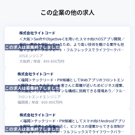
この企業の他の求人
株式会社ライトコード
＜大阪＞SwiftやObjective-Cを用いたスマホ向けiOSアプリ開発／
幅広い案件を受託しているため、より高い技術を磨ける案件も担
この求人は募集終了しました
こ
当できます／フルリモート・フルフレックスでライフワークバラ
ンス良し
iOSエンジニア
大阪府
年収 :
450
-
600
万円
株式会社ライトコード
＜福岡＞テックリード・PM候補としてWebアプリのフロントエン
ド開発チームをお任せ／お客さんと距離が近いためビジネス提案、
この求人は募集終了しました
こ
技術選定から参加可！モダンな構成に挑戦できる環境あり／フルリ
モート・フルフレックスでライフワークバランス良し
フロントエンドエンジニア
福岡県
年収 :
600
-
800
万円
株式会社ライトコード
＜福岡＞テックリード・PM候補としてスマホ向けAndroidアプリ
を開発／顧客との距離が近く、ビジネスの提案からできる体制が
この求人は募集終了しました
こ
あります／フルリモート・フルフレックスでライフワークバラン