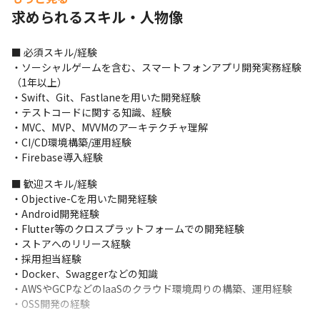
＜プロジェクトについて＞

求められるスキル・人物像
・平均的には半年から1年程度担当いただきます

・殆どアジャイル開発を採用していますが、稀にスクラム開発を
採用しているプロジェクトもあります

■ 必須スキル/経験

・主にタスク管理にはGitHub、Backlog、コミュニケーションに
・ソーシャルゲームを含む、スマートフォンアプリ開発実務経験
はSlackやGoogle Meetを用いていますが、プロジェクト先によっ
（1年以上）

ては別のツールを用いる可能性があります
・Swift、Git、Fastlaneを用いた開発経験

・テストコードに関する知識、経験

＜入社後の流れ＞

・MVC、MVP、MVVMのアーキテクチャ理解

・これまでの技術力を活かせるプロジェクトでの業務をお任せし
・CI/CD環境構築/運用経験

ます

・Firebase導入経験
・最初から開発に関わる業務をお任せするため、早い段階からさ
らに技術力を高められる環境です
■ 歓迎スキル/経験

・Objective-Cを用いた開発経験

■ この仕事の面白み、魅力

・Android開発経験

・業務の幅を明確に決めていないため、例えばフロントエンド開
・Flutter等のクロスプラットフォームでの開発経験

発担当でもバックエンド周りの開発の担当もでき、スキルアップ
・ストアへのリリース経験

しやすい環境です

・採用担当経験

・上流工程から担当するプロジェクトもあるため、新しい技術や
・Docker、Swaggerなどの知識

手法を提案する機会があります

・AWSやGCPなどのIaaSのクラウド環境周りの構築、運用経験

・顧客との距離が近く、ビジネスの提案からできる体制がありま
・OSS開発の経験
す
