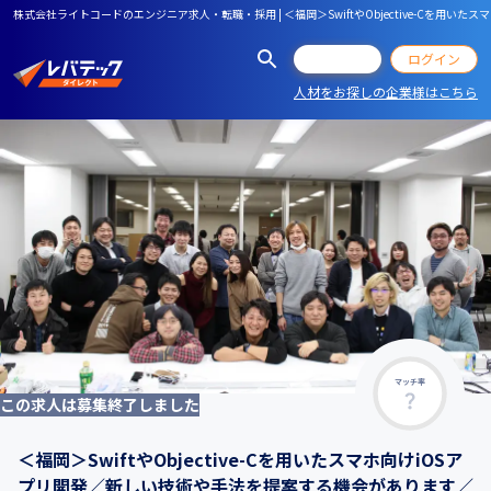
株式会社ライトコードのエンジニア求人・転職・採用 | ＜福岡＞SwiftやObjective-C
会員登録
ログイン
人材をお探しの企業様はこちら
マッチ率
この求人は募集終了しました
＜福岡＞SwiftやObjective-Cを用いたスマホ向けiOSア
プリ開発／新しい技術や手法を提案する機会があります／