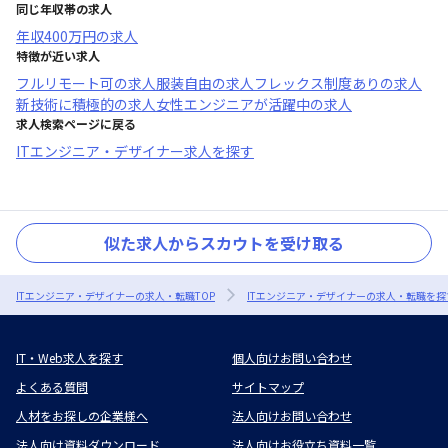
同じ年収帯の求人
年収
400万円
の求人
特徴が近い求人
フルリモート可
の求人
服装自由
の求人
フレックス制度あり
の求人
新技術に積極的
の求人
女性エンジニアが活躍中
の求人
求人検索ページに戻る
ITエンジニア・デザイナー求人を探す
似た求人からスカウトを受け取る
ITエンジニア・デザイナーの求人・転職TOP
ITエンジニア・デザイナーの求人・転職を探
IT・Web求人を探す
個人向けお問い合わせ
よくある質問
サイトマップ
人材をお探しの企業様へ
法人向けお問い合わせ
法人向け資料ダウンロード
法人向けお役立ち資料一覧