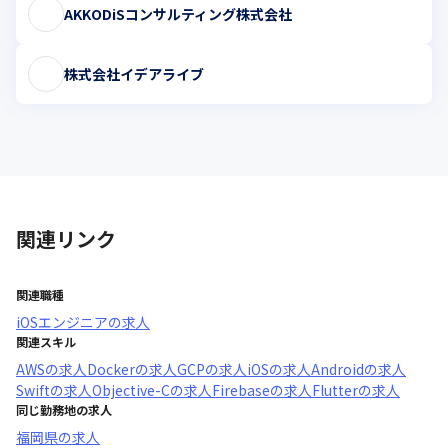
AKKODiSコンサルティング株式会社
株式会社イデアライブ
関連リンク
関連職種
iOSエンジニア
の求人
関連スキル
AWS
の求人
Docker
の求人
GCP
の求人
iOS
の求人
Android
の求人
Swift
の求人
Objective-C
の求人
Firebase
の求人
Flutter
の求人
同じ勤務地の求人
福岡県
の求人