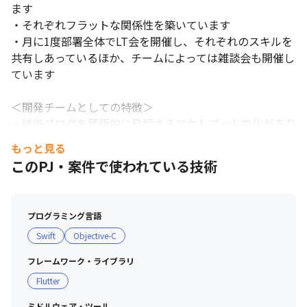
ます

社内のコミュニケーションを大切にしています。
・それぞれフラットな関係性を築いています

・月に1度部署全体でLT会を開催し、それぞれのスキルを
共有しあっているほか、チームによっては雑談会も開催し
ています

＜開発チームとしての特徴＞

・技術ブログを積極的に発信するアウトプット文化があり
ます

もっと見る
・新しいものを取り入れる文化があるため、モダンな技術
このPJ・案件で使われている技術
を使った開発に挑戦できます

・開発の効率化を意識しており、メンバーはそれぞれ1時
間悩んでわからなければ相談するようにしています

プログラミング言語
・フルリクエストのレビュー依頼を優先依頼を上げ、より
Swift
Objective-C
スムーズに開発が進むように取り組んでいます
フレームワーク・ライブラリ
Flutter
ミドルウェア・ツール