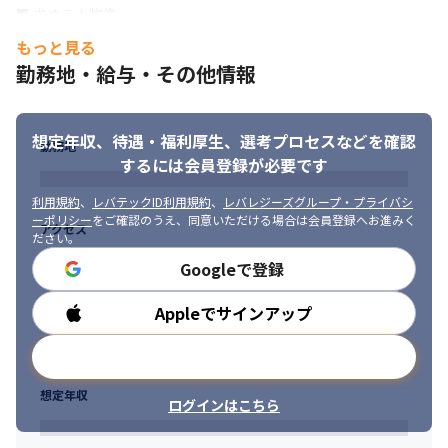
・幅広い案件を受託しているため、より高い技術を磨ける案件も
■ 求める人物像

担当できます
・能動的に動ける方

もっと見る
・職種にとらわれずサービスの改善につながる提案をいただける
勤務地・給与・その他情報
方

・技術力の向上に前向きに取り組まれている方

・自ら積極的にコミュニケーションが取れる方

想定年収、待遇・福利厚生、
選考プロセスなどを確認
・新しいことに対してチャレンジ精神が旺盛な方
勤務地
するには会員登録が必要です
利用規約
、
レバテックID利用規約
、
レバレジーズグループ・プライバシ
ーポリシー
をご確認のうえ、同意いただける場合は会員登録へお進みく
アクセス
ださい。
Googleで登録
Appleでサインアップ
勤務時間
メールアドレスで登録
想定年収
ログインはこちら