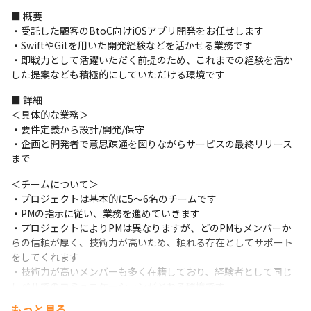
■ 概要

・受託した顧客のBtoC向けiOSアプリ開発をお任せします

・SwiftやGitを用いた開発経験などを活かせる業務です

・即戦力として活躍いただく前提のため、これまでの経験を活か
した提案なども積極的にしていただける環境です
■ 詳細

＜具体的な業務＞

・要件定義から設計/開発/保守

・企画と開発者で意思疎通を図りながらサービスの最終リリース
まで
＜チームについて＞

・プロジェクトは基本的に5～6名のチームです

・PMの指示に従い、業務を進めていきます

・プロジェクトによりPMは異なりますが、どのPMもメンバーか
らの信頼が厚く、技術力が高いため、頼れる存在としてサポート
をしてくれます

・技術力が高いメンバーも多く在籍しており、経験者として同じ
レベルでのコミュニケーションがとれる環境です
もっと見る