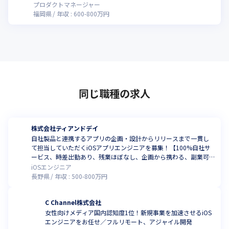
ス良し
プロダクトマネージャー
福岡県
年収 :
600
-
800
万円
同じ職種の求人
株式会社ティアンドデイ
自社製品と連携するアプリの企画・設計からリリースまで一貫し
て担当していただくiOSアプリエンジニアを募集！【100%自社サ
ービス、時差出勤あり、残業ほぼなし、企画から携わる、副業可
(規定あり)、自社内勤務(松本)】
iOSエンジニア
長野県
年収 :
500
-
800
万円
C Channel株式会社
女性向けメディア国内認知度1位！新規事業を加速させるiOS
エンジニアをお任せ／フルリモート、アジャイル開発