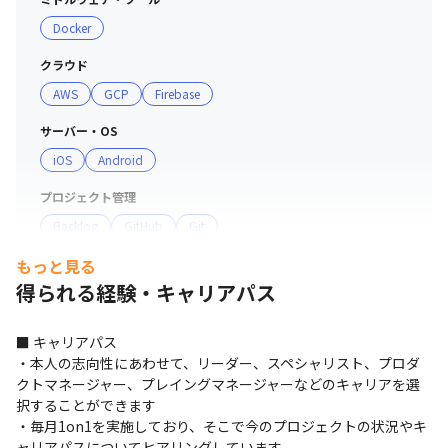
Docker
クラウド
AWS
GCP
Firebase
サーバー・OS
iOS
Android
プロジェクト管理
Backlog
GitHub
Git
もっと見る
コミュニケーションツール
得られる経験・キャリアパス
Slack
その他
■ キャリアパス

Xcode
・本人の志向性にあわせて、リーダー、スペシャリスト、プロダ
クトマネージャー、プレイングマネージャーなどのキャリアを選
択することができます

・毎月1on1を実施しており、そこで今のプロジェクトの状況やキ
ャリアパスについてヒアリングしています