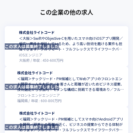
この企業の他の求人
株式会社ライトコード
＜大阪＞SwiftやObjective-Cを用いたスマホ向けiOSアプリ開発／
幅広い案件を受託しているため、より高い技術を磨ける案件も担
この求人は募集終了しました
こ
当できます／フルリモート・フルフレックスでライフワークバラ
ンス良し
iOSエンジニア
大阪府
年収 :
450
-
600
万円
株式会社ライトコード
＜福岡＞テックリード・PM候補としてWebアプリのフロントエン
ド開発チームをお任せ／お客さんと距離が近いためビジネス提案、
この求人は募集終了しました
こ
技術選定から参加可！モダンな構成に挑戦できる環境あり／フルリ
モート・フルフレックスでライフワークバランス良し
フロントエンドエンジニア
福岡県
年収 :
600
-
800
万円
株式会社ライトコード
＜福岡＞テックリード・PM候補としてスマホ向けAndroidアプリ
を開発／顧客との距離が近く、ビジネスの提案からできる体制が
この求人は募集終了しました
こ
あります／フルリモート・フルフレックスでライフワークバラン