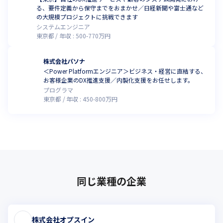
る、要件定義から保守までをおまかせ／日経新聞や富士通など
の大規模プロジェクトに挑戦できます
システムエンジニア
東京都
年収 :
500
-
770
万円
株式会社パソナ
＜Power Platformエンジニア＞ビジネス・経営に直結する、
お客様企業のDX推進支援／内製化支援をお任せします。
プログラマ
東京都
年収 :
450
-
800
万円
同じ業種の企業
株式会社オプスイン