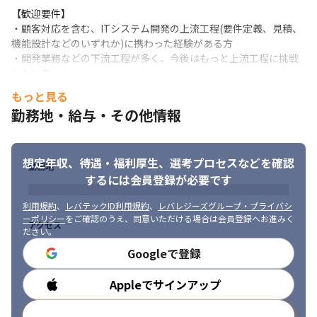
【歓迎要件】

・顧客対応を含む、ITシステム開発の上流工程(要件定義、見積、
機能設計などのいずれか)に携わった経験がある方

・開発業務などの下流工程が多く、今後はもっと上流工程に挑戦
したい方

・基本情報技術者試験資格を取得している方
もっと見る
勤務地・給与・その他情報
想定年収、待遇・福利厚生、
選考プロセスなどを確認
勤務地
するには会員登録が必要です
利用規約
、
レバテックID利用規約
、
レバレジーズグループ・プライバシ
ーポリシー
をご確認のうえ、同意いただける場合は会員登録へお進みく
アクセス
ださい。
Googleで登録
国内外の顧客とやり取りを行うことが可能です。
Appleでサインアップ
勤務時間
メールアドレスで登録