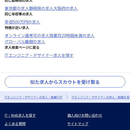
同じ勤務地の求人
東京都
の求人
静岡県
の求人
大阪府
の求人
同じ年収帯の求人
年収
500万円
の求人
特徴が近い求人
オンライン選考可
の求人
残業月20時間未満
の求人
グローバル展開
の求人
求人検索ページに戻る
ITエンジニア・デザイナー求人を探す
似た求人からスカウトを受け取る
ITエンジニア・デザイナーの求人・転職TOP
ITエンジニア・デザイナーの求人・転職を探
IT・Web求人を探す
個人向けお問い合わせ
よくある質問
サイトマップ