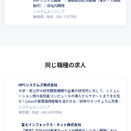
ERPシステム開発 ／静岡県浜松市勤務（東京・大阪転
勤可）／自社内開発
システムエンジニア
静岡県
年収 :
380
-
720
万円
同じ職種の求人
HPCシステムズ株式会社
大学・官公庁の研究開発機関や企業の研究所に対して、シミュレ
ーション用の高性能コンピュータの導入からサポートまでをお任
せ！Linuxの管理運用経験を活かせる／研修やカリキュラム充実の
環境で働きませんか
システムエンジニア
東京都
年収 :
400
-
600
万円
富士インフォックス・ネット株式会社
【東京】自社のDX推進サービスや顧客のシステム開発におけ