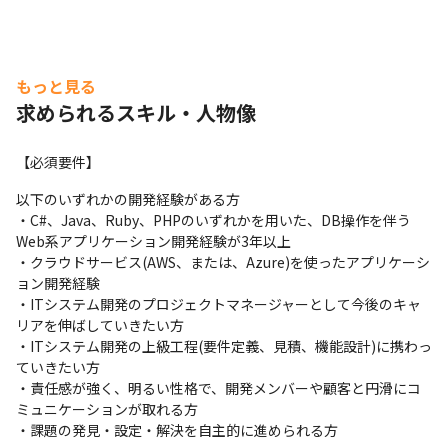
もっと見る
求められるスキル・人物像
【必須要件】
以下のいずれかの開発経験がある方

・C#、Java、Ruby、PHPのいずれかを用いた、DB操作を伴う
Web系アプリケーション開発経験が3年以上

・クラウドサービス(AWS、または、Azure)を使ったアプリケーシ
ョン開発経験

・ITシステム開発のプロジェクトマネージャーとして今後のキャ
リアを伸ばしていきたい方

・ITシステム開発の上級工程(要件定義、見積、機能設計)に携わっ
ていきたい方

プライム案件が約9割を占めています（2023年5月時点）。
・責任感が強く、明るい性格で、開発メンバーや顧客と円滑にコ
ミュニケーションが取れる方

・課題の発見・設定・解決を自主的に進められる方