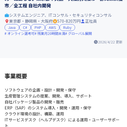
市／全工程 自社内開発
システムエンジニア、ITコンサル・セキュリティコンサル
東京都・静岡県・大阪府
570-820万円
正社員
Java
C#
PHP
AWS
Ruby
オンライン選考可
残業月20時間未満
グローバル展開
2026/4/22
更新
事業概要
ソフトウェアの企画・設計・開発・保守

生産管理システムの提案、開発、導入、サポート

自社パッケージ製品の開発・販売

ERP（SAP）のシステム導入・開発・運用・保守

クラウド環境の設計、構築、運用

ITサービスデスク（ヘルプデスク）による運用・ユーザーサポー
ト
