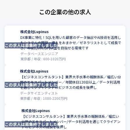
この企業の他の求人
株式会社Lupinus
DX事業に特化！SQLを用いた顧客のデータ抽出やAI技術を活用し
たシステムの開発・導入をおまかせ／ゼネラリストとして成長で
この求人は募集終了しました
こ
き、年収1,000万円以上を目指せる環境です
データベースエンジニア
東京都
年収 :
600
-
1020
万円
株式会社Lupinus
【ビジネスコンサルタント】業界大手水準の報酬体系／幅広い分
野のエキスパートメンバー／年間休日120日以上／データ利活用
この求人は募集終了しました
を通じてクライアントのビジネスの成長を後押し
データサイエンティスト
東京都
年収 :
1080
-
2200
万円
株式会社Lupinus
【ビジネスコンサルタント】業界大手水準の報酬体系／幅広い
分野のエキスパートメンバー/データ利活用を通じてクライアン
この求人は募集終了しました
トのビジネスの成長を後押し