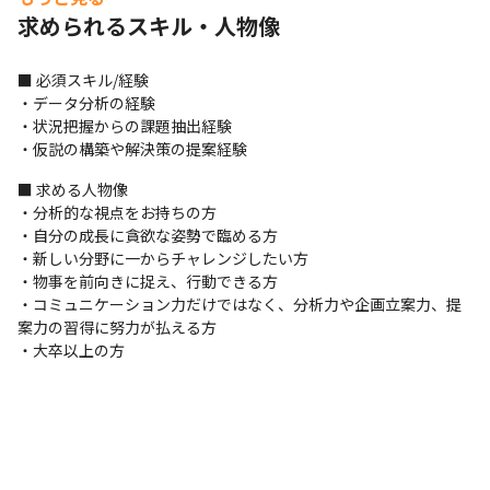
・各PJのリーダーの指示を仰ぎながら、コンサルタント、エンジ
求められるスキル・人物像
ニア、顧客をはじめとした関係者とコミュニケーションを取り業
務を進めます
■ 必須スキル/経験

＜入社後の流れに関して＞

・データ分析の経験

・入社後は、PowerPointやSlackの使い方に関するレクチャーを
・状況把握からの課題抽出経験

受けます

・仮説の構築や解決策の提案経験
・まずは資料作成、顧客との関係構築、顧客の持つ課題ヒアリン
グを行い、その後各職種の業務を進めていきます

■ 求める人物像

・仕事全般に関しては代表やCTOへ、PJ内の仕事の進め方に関し
・分析的な視点をお持ちの方

ては各案件のリーダーへ相談できる環境を用意しています
・自分の成長に貪欲な姿勢で臨める方

・新しい分野に一からチャレンジしたい方

■ この仕事の面白み、魅力

・物事を前向きに捉え、行動できる方

・スタートアップのメンバーとして、スピード感を持ちながら会
・コミュニケーション力だけではなく、分析力や企画立案力、提
社の成長に貢献するやりがいを感じられます

案力の習得に努力が払える方

・クライアントのビジネスの最大化にも寄与することで、ビジネ
・大卒以上の方
スパーソンとして圧倒的な成長が実現できます