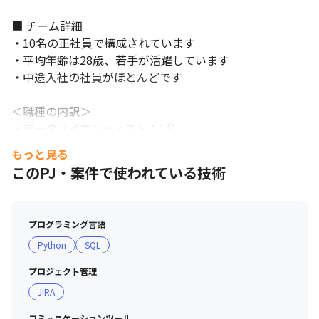
■ チーム詳細

・10名の正社員で構成されています

・平均年齢は28歳、若手が活躍しています

・中途入社の社員がほとんどです

＜職種の内訳＞

・データサイエンティスト：1名

・コンサルタント：9名

もっと見る
このPJ・案件で使われている技術
■ 現場・社員の雰囲気

・勉強熱心、好奇心旺盛な社員が多く、スキルを存分に発
揮できる環境です

プログラミング言語
・外資系コンサルティング出身の優秀なメンバーが多数在
Python
SQL
籍しています

・その他大手人材業界、医療業界の経験者など多様な前職
プロジェクト管理
の経験を持つ社員が在籍しています
JIRA
コミュニケーションツール