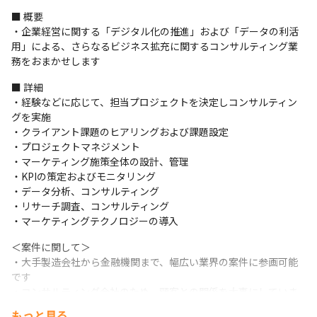
■ 概要

・企業経営に関する「デジタル化の推進」および「データの利活
用」による、さらなるビジネス拡充に関するコンサルティング業
務をおまかせします
■ 詳細

・経験などに応じて、担当プロジェクトを決定しコンサルティン
グを実施

・クライアント課題のヒアリングおよび課題設定

・プロジェクトマネジメント

・マーケティング施策全体の設計、管理

・KPIの策定およびモニタリング

・データ分析、コンサルティング

・リサーチ調査、コンサルティング

・マーケティングテクノロジーの導入
＜案件に関して＞

・大手製造会社から金融機関まで、幅広い業界の案件に参画可能
です

・コンサルティング会社のため、顧客との関係を大事にしていま
す

もっと見る