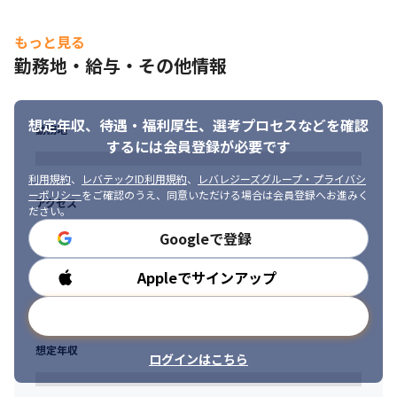
もっと見る
勤務地・給与・その他情報
想定年収、待遇・福利厚生、
選考プロセスなどを確認
勤務地
するには会員登録が必要です
利用規約
、
レバテックID利用規約
、
レバレジーズグループ・プライバシ
ーポリシー
をご確認のうえ、同意いただける場合は会員登録へお進みく
アクセス
ださい。
Googleで登録
Appleでサインアップ
勤務時間
メールアドレスで登録
想定年収
ログインはこちら