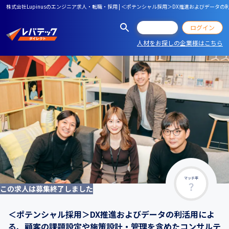
株式会社Lupinusのエンジニア求人・転職・採用 | ＜ポテンシャル採用＞DX推進および
会員登録
ログイン
人材をお探しの企業様はこちら
マッチ率
この求人は募集終了しました
＜ポテンシャル採用＞DX推進およびデータの利活用によ
る、顧客の課題設定や施策設計・管理を含めたコンサルテ