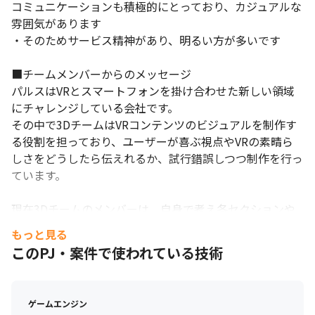
コミュニケーションも積極的にとっており、カジュアルな
雰囲気があります

・そのためサービス精神があり、明るい方が多いです

■チームメンバーからのメッセージ

パルスはVRとスマートフォンを掛け合わせた新しい領域
にチャレンジしている会社です。

その中で3DチームはVRコンテンツのビジュアルを制作す
る役割を担っており、ユーザーが喜ぶ視点やVRの素晴ら
しさをどうしたら伝えれるか、試行錯誤しつつ制作を行っ
ています。

現在3Dチームのメンバーは、自身で考え各セクションや
外部と連携を取りながら自走できる人員で構成されていま
もっと見る
す。

このPJ・案件で使われている技術
その中でも演出制作はライブの要となる作業で、演出家、
企画、エンジニアと連携し、VR空間でどのような要素で
構成すればユーザーに感動を与えられるかを考え、具現化
ゲームエンジン
していく重要なポジションです。
