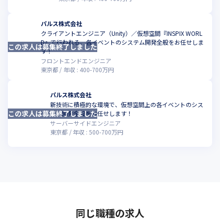
パルス株式会社
クライアントエンジニア（Unity）／仮想空間『INSPIX WORL
D』で行われる、各イベントのシステム開発全般をお任せしま
この求人は募集終了しました
こ
す！
フロントエンドエンジニア
東京都
年収 :
400
-
700
万円
パルス株式会社
新技術に積極的な環境で、仮想空間上の各イベントのシス
この求人は募集終了しました
こ
テム開発全般をお任せします！
サーバーサイドエンジニア
東京都
年収 :
500
-
700
万円
同じ職種の求人