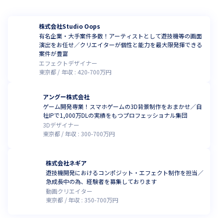
株式会社Studio Oops
有名企業・大手案件多数！アーティストとして遊技機等の画面
演出をお任せ／クリエイターが個性と能力を最大限発揮できる
案件が豊富
エフェクトデザイナー
東京都
年収 :
420
-
700
万円
アングー株式会社
ゲーム開発専業！スマホゲームの3D背景制作をおまかせ／自
社IPで1,000万DLの実績をもつプロフェッショナル集団
3Dデザイナー
東京都
年収 :
300
-
700
万円
株式会社ネギア
遊技機開発におけるコンポジット・エフェクト制作を担当／
急成長中の為、経験者を募集しております
動画クリエイター
東京都
年収 :
350
-
700
万円