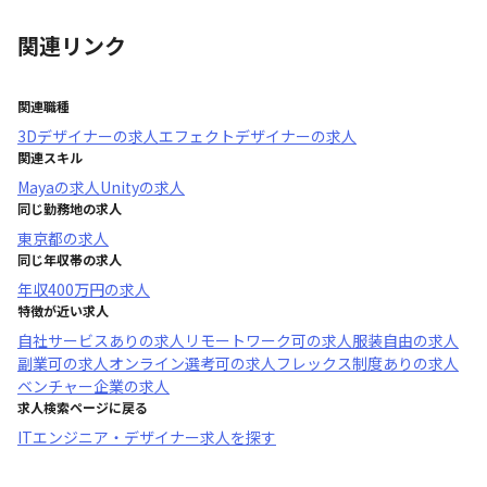
関連リンク
関連職種
3Dデザイナー
の求人
エフェクトデザイナー
の求人
関連スキル
Maya
の求人
Unity
の求人
同じ勤務地の求人
東京都
の求人
同じ年収帯の求人
年収
400万円
の求人
特徴が近い求人
自社サービスあり
の求人
リモートワーク可
の求人
服装自由
の求人
副業可
の求人
オンライン選考可
の求人
フレックス制度あり
の求人
ベンチャー企業
の求人
求人検索ページに戻る
ITエンジニア・デザイナー求人を探す