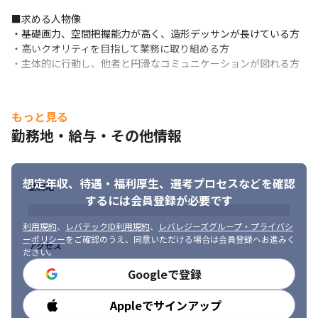
出す革新的なコンテンツにせまる！

https://cgworld.jp/interview/202009-pulse.html

■求める人物像

・ナユタン星人＆「初音ミク」ライブプロデューサーが語るVRラ
・基礎画力、空間把握能力が高く、造形デッサンが長けている方

イブの“侵略計画”

・高いクオリティを目指して業務に取り組める方

https://kai-you.net/article/78227/page/2
・主体的に行動し、他者と円滑なコミュニケーションが図れる方
■この仕事の魅力、面白み

・有名IPを使った開発、制作に携われます

もっと見る
・制作した作品の、ユーザーからの反応を直接確認することがで
きます

勤務地・給与・その他情報
・これから市場が拡大していくVR領域の開発現場で、実務経験を
積むことができます

・CGクリエイターでも、デザインに携わる事もできます
想定年収、待遇・福利厚生、
選考プロセスなどを確認
勤務地
するには会員登録が必要です
利用規約
、
レバテックID利用規約
、
レバレジーズグループ・プライバシ
ーポリシー
をご確認のうえ、同意いただける場合は会員登録へお進みく
アクセス
ださい。
Googleで登録
Appleでサインアップ
勤務時間