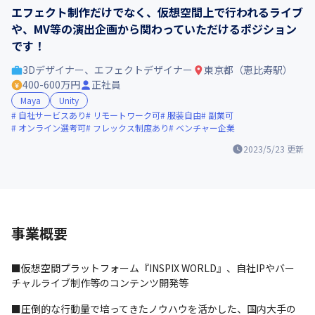
エフェクト制作だけでなく、仮想空間上で行われるライブ
や、MV等の演出企画から関わっていただけるポジション
です！
3Dデザイナー、エフェクトデザイナー
東京都（恵比寿駅）
400-600万円
正社員
Maya
Unity
自社サービスあり
リモートワーク可
服装自由
副業可
オンライン選考可
フレックス制度あり
ベンチャー企業
2023/5/23
更新
事業概要
■仮想空間プラットフォーム『INSPIX WORLD』、自社IPやバー
チャルライブ制作等のコンテンツ開発等
■圧倒的な行動量で培ってきたノウハウを活かした、国内大手の