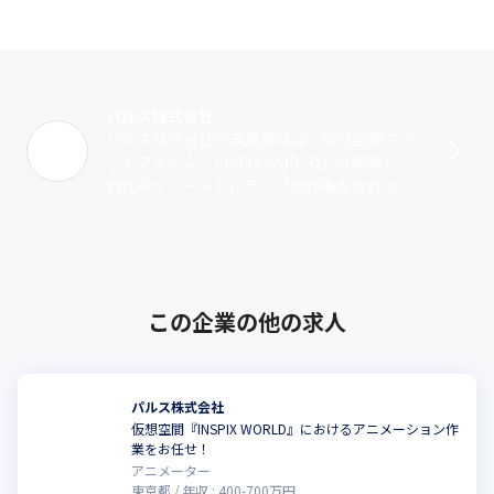
パルス株式会社
パルス株式会社の事業領域は、仮想空間プラ
ットフォーム『INSPIX WORLD』の開発と、
自社IPやバーチャルライブ制作等を含むコン
テンツ開発の2つの領域から成り立っていま
す。未開の市場ながら、ユーザ･･･
この企業の他の求人
パルス株式会社
仮想空間『INSPIX WORLD』におけるアニメーション作
こ
業をお任せ！
アニメーター
東京都
年収 :
400
-
700
万円