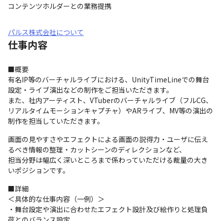
コンテンツホルダーとの業務提携
パルス株式会社について
仕事内容
■概要

有名IP等のバーチャルライブにおける、UnityTimeLineでの舞台
設定・ライブ演出などの制作をご担当いただきます。

また、社内アーティスト、VTuberのバーチャルライブ（フルCG、
リアルタイムモーションキャプチャ）やARライブ、MV等の演出の
制作を担当していただきます。
画面の見やすさやエフェクトによる画面の説得力・ユーザに伝え
るべき情報の整理・カットシーンのディレクションなど、

担当分野は幅広く深いところまで係わっていただける裁量の大き
いポジションです。
■詳細

＜具体的な仕事内容（一例）＞

・舞台設定や演出に合わせたエフェクト設計及び絵作りと処理負
荷とのバランス設定
