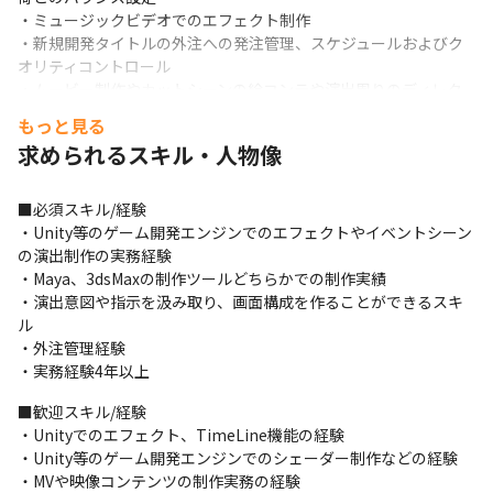
・ミュージックビデオでのエフェクト制作

・新規開発タイトルの外注への発注管理、スケジュールおよびク
オリティコントロール

・ムービー制作やカットシーンの絵コンテや演出周りのディレク
ション業務

もっと見る
・演出効果の考察

求められるスキル・人物像
・各デザイナー（社内/社外）のクオリティチェック、スケジュー
ル管理

・関係各所との調整業務
■必須スキル/経験

・Unity等のゲーム開発エンジンでのエフェクトやイベントシーン
＜1日の流れ（例）＞

の演出制作の実務経験

・各自、担当の作業をおこない外注や他セクションと連携しなが
・Maya、3dsMaxの制作ツールどちらかでの制作実績

ら制作を進めていきます

・演出意図や指示を汲み取り、画面構成を作ることができるスキ
・日々状況が変化していきますので情報に誤差が出ないように
ル

Slackなどでチーム内で情報を共有をしています

・外注管理経験

・定時前に、担当している案件に関しての今日一日のタスクの進
・実務経験4年以上
捗を報告する 夕会をおこなっています
■歓迎スキル/経験

＜関連記事＞

・Unityでのエフェクト、TimeLine機能の経験

・「リアルタイム3Dドラマ」制作の苦労とは？

・Unity等のゲーム開発エンジンでのシェーダー制作などの経験

バーチャルライブアプリの開発も同時に手がける、パルスが生み
・MVや映像コンテンツの制作実務の経験