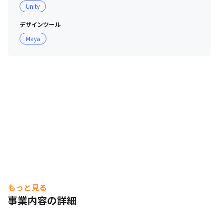
Unity
VRという新しい領域ですが、今までの経験を生かしてチ
デザインツール
ャレンジできる環境だと思いますので、是非一緒に「次の
Maya
あたりまえ」を一緒に作り上げていきましょう！
もっと見る
事業内容の詳細