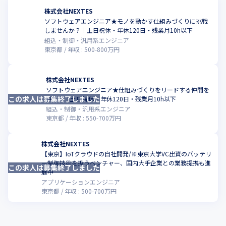
株式会社NEXTES
ソフトウェアエンジニア★モノを動かす仕組みづくりに挑戦
こ
しませんか？｜土日祝休・年休120日・残業月10h以下
組込・制御・汎用系エンジニア
東京都
年収 :
500
-
800
万円
株式会社NEXTES
ソフトウェアエンジニア★仕組みづくりをリードする仲間を
この求人は募集終了しました
こ
募集！｜土日祝休・年休120日・残業月10h以下
組込・制御・汎用系エンジニア
東京都
年収 :
550
-
700
万円
株式会社NEXTES
【東京】IoTクラウドの自社開発/※東京大学VC出資のバッテリ
ー制御技術を扱うベンチャー、国内大手企業との業務提携も進
この求人は募集終了しました
こ
展中
アプリケーションエンジニア
東京都
年収 :
500
-
700
万円