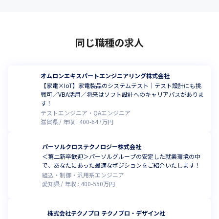
同じ職種の求人
オムロンエキスパートエンジニアリング株式会社
【家電×IoT】家電製品のシステムテスト｜テスト設計にも挑
戦可／VBA活用／将来はソフト設計へのキャリアパスがありま
す！
テストエンジニア・QAエンジニア
滋賀県
年収 :
400
-
647
万円
パーソルクロステクノロジー株式会社
＜第二新卒歓迎＞パーソルグループの安定した就業環境の中
で、あなたにあった最適なポジションをご紹介いたします！
組込・制御・汎用系エンジニア
愛知県
年収 :
400
-
550
万円
株式会社テクノプロ テクノプロ・デザイン社