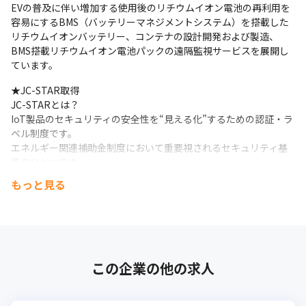
EVの普及に伴い増加する使用後のリチウムイオン電池の再利用を
容易にするBMS（バッテリーマネジメントシステム）を搭載した
リチウムイオンバッテリー、コンテナの設計開発および製造、
BMS搭載リチウムイオン電池パックの遠隔監視サービスを展開し
ています。
★JC-STAR取得

JC-STARとは？

IoT製品のセキュリティの安全性を“見える化”するための認証・ラ
ベル制度です。

エネルギー関連補助金制度において重要視されるセキュリティ基
準のひとつです。
もっと見る
当社は2026年5月に「JC-STAR」の認証を累計2製品で取得してい
ます。

大規模系統用からキャビネット型まで、高いセキュリティ品質を
備えた蓄電システムを提供しています。
今後も、エネルギー・モビリティ分野を中心に製品展開を進め、
この企業の他の求人
再生可能エネルギーの有効活用、カーボンニュートラル社会の実
現、そして日本のエネルギー自給率向上に貢献してまいります。