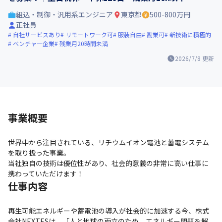
組込・制御・汎用系エンジニア
東京都
500-800万円
正社員
自社サービスあり
リモートワーク可
服装自由
副業可
新技術に積極的
ベンチャー企業
残業月20時間未満
2026/7/8
更新
事業概要
世界中から注目されている、リチウムイオン電池と蓄電システム
を取り扱った事業。

当社独自の技術は優位性があり、社会的意義の非常に高い仕事に
携わっていただけます！
仕事内容
再生可能エネルギーや蓄電池の導入が社会的に加速する今、株式
会社NEXTESは、「人と地球の両立のため、エネルギー問題を解