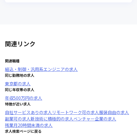
関連リンク
関連職種
組込・制御・汎用系エンジニア
の求人
同じ勤務地の求人
東京都
の求人
同じ年収帯の求人
年収
500万円
の求人
特徴が近い求人
自社サービスあり
の求人
リモートワーク可
の求人
服装自由
の求人
副業可
の求人
新技術に積極的
の求人
ベンチャー企業
の求人
残業月20時間未満
の求人
求人検索ページに戻る