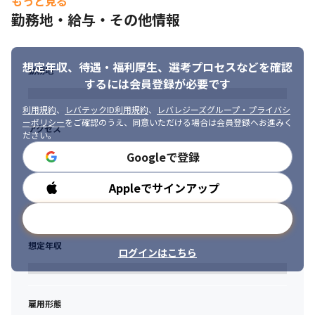
もっと見る
11:00　社内打ち合わせ（ヒアリング、使用方法説明など） 

勤務地・給与・その他情報
12:00　昼休み

13:00　開発業務に集中 

16:00　動作に関する問い合わせ対応 

17:00　蓄電所の運転状況確認 

想定年収、待遇・福利厚生、
選考プロセスなどを確認
勤務地
18:00　退社
するには会員登録が必要です
【募集背景】

利用規約
、
レバテックID利用規約
、
レバレジーズグループ・プライバシ
事業拡大に伴い、さらなる体制強化を目指して新たなメンバーを
ーポリシー
をご確認のうえ、同意いただける場合は会員登録へお進みく
アクセス
募集します。 

ださい。
マイコン組み込みの経験がなくても、興味があり今後開発に関わ
Googleで登録
りたい方であれば大歓迎です！ 
Appleでサインアップ
勤務時間
【配属部署】

開発本部 蓄電開発部 制御設計課 
メールアドレスで登録
＜組織構成＞ 

・課長：1人 

想定年収
ログインはこちら
・メンバー：5人 
◎メンバー同士相談しやすい環境 

仕事上のコミュニケーションがスムーズに取れるので、すぐにご
雇用形態