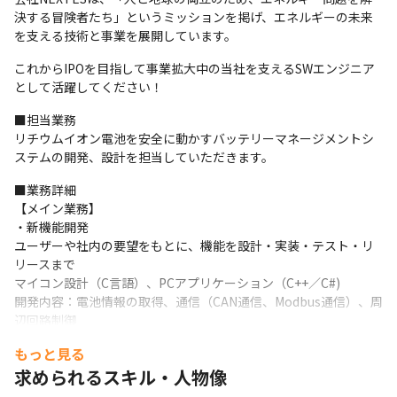
決する冒険者たち」というミッションを掲げ、エネルギーの未来
を支える技術と事業を展開しています。 
これからIPOを目指して事業拡大中の当社を支えるSWエンジニア
として活躍してください！ 
■担当業務 

リチウムイオン電池を安全に動かすバッテリーマネージメントシ
ステムの開発、設計を担当していただきます。 
■業務詳細 

【メイン業務】 

・新機能開発 

ユーザーや社内の要望をもとに、機能を設計・実装・テスト・リ
リースまで

マイコン設計（C言語）、PCアプリケーション（C++／C#) 

開発内容：電池情報の取得、通信（CAN通信、Modbus通信）、周
辺回路制御 
もっと見る
【慣れてきたらお任せしたい業務】 

・電池情報解析 

求められるスキル・人物像
・新プラットフォームでのバッテリーマネジメント開発 
