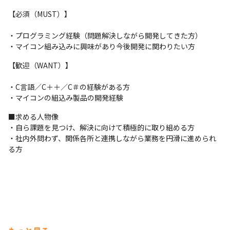
・要件定義 
【必須（MUST）】
■魅力 

・プログラミング経験（問題解決しながら開発してきた方） 

・言われた通りにつくるだけではなく、自分で仕組みや仕様を考
・マイコン組み込みに興味があり今後開発に関わりたい方
え、主体的にプロダクトに関われる 

・自分の手がけたシステムが現場で動く実感が得られる 

【歓迎（WANT）】
・開発に没頭できる静かな時間と、困ったときにはすぐに相談で
きる風通しの良い環境 
・C言語／C＋＋／C＃の経験がある方 

・マイコンの組込み製品の開発経験
◆働きやすさが魅力◆ 

・年間休日120日以上／完全週休2日制（土日祝休み） 

■求める人物像 

・残業は月10時間以下 

・自ら課題を見つけ、解決に向けて積極的に取り組める方 

・有給休暇が取得しやすい環境 

・社内外問わず、関係各所と連携しながら業務を円滑に進められ
メリハリのある就業環境を整えています。 
る方
■出張 

・国内出張：月1回程度（日帰りまたは1～2週間程度の滞在） 

・海外出張（中国）：年1～2回程度（2～3週間程度の滞在） 
■ある1日の流れ（参考） 

9:00　出社/メールチェック 

10:00　チームMTG（作業進捗、課題共有） 
