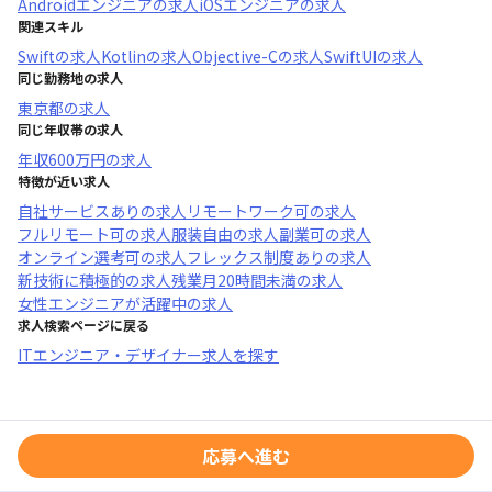
Androidエンジニア
の求人
iOSエンジニア
の求人
関連スキル
Swift
の求人
Kotlin
の求人
Objective-C
の求人
SwiftUI
の求人
同じ勤務地の求人
東京都
の求人
同じ年収帯の求人
年収
600万円
の求人
特徴が近い求人
自社サービスあり
の求人
リモートワーク可
の求人
フルリモート可
の求人
服装自由
の求人
副業可
の求人
オンライン選考可
の求人
フレックス制度あり
の求人
新技術に積極的
の求人
残業月20時間未満
の求人
女性エンジニアが活躍中
の求人
求人検索ページに戻る
ITエンジニア・デザイナー求人を探す
応募へ進む