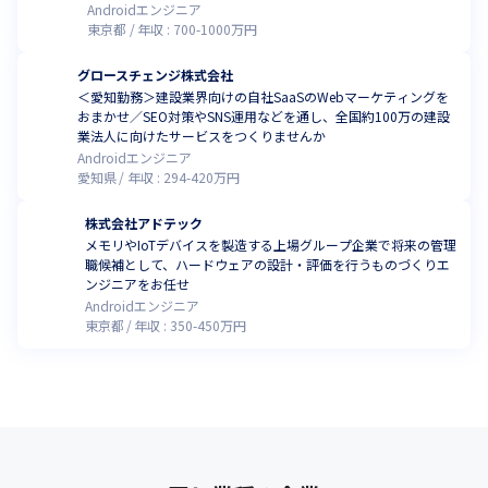
Androidエンジニア
東京都
年収 :
700
-
1000
万円
グロースチェンジ株式会社
＜愛知勤務＞建設業界向けの自社SaaSのWebマーケティングを
おまかせ／SEO対策やSNS運用などを通し、全国約100万の建設
業法人に向けたサービスをつくりませんか
Androidエンジニア
愛知県
年収 :
294
-
420
万円
株式会社アドテック
メモリやIoTデバイスを製造する上場グループ企業で将来の管理
職候補として、ハードウェアの設計・評価を行うものづくりエ
ンジニアをお任せ
Androidエンジニア
東京都
年収 :
350
-
450
万円