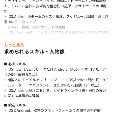
・デザイナー、サーバーサイド、PdMなど他チームとの仕様調整
や、モバイル全体の技術的な整合性の担保・デザイナーとのUI調
整

・iOS/Android両チームのタスク管理、スケジュール調整、および
進捗のモニタリング

・メンバー育成、文化/マインドの熟成

・iOS、Android向けネイティブアプリの新機能設計/開発及び機能
改善

・コード品質の改善や自動化による開発環境の改善

もっと見る
・開発フォロー
求められるスキル・人物像
その他

・iOS/Android間で仕様や実装方針のズレが起きないための、設計
■ 必須スキル

共有会などの仕組み化

・iOS（Swift/Swift UI）または Android（Kotlin）を用いたアプ
・開発効率の向上に向けたCI/CD環境（Bitrise等）の改善や、開
リの開発経験 5年以上

発プロセスの標準化

・複数人のモバイルアプリエンジニア（iOS/Android問わず）のチ
・チームとしての技術負債の解消や、品質向上に向けた取り組み
ームリーダー、マネジメント、またはPM/PL経験（3年以上）

の推進
・iOS/Android両OSにおける、ガイドラインや仕様・思想の違い
に関する基礎的な理解
■ 歓迎スキル

・iOSとAndroid、双方のプラットフォームでの開発実務経験
