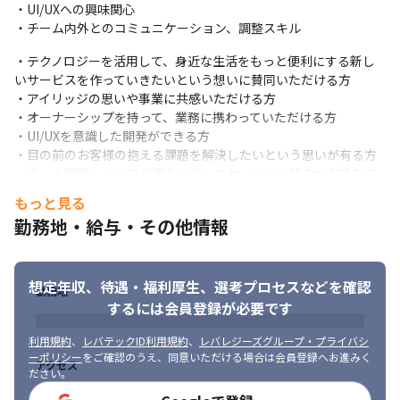
・UI/UXへの興味関心

・チーム内外とのコミュニケーション、調整スキル
・テクノロジーを活用して、身近な生活をもっと便利にする新し
いサービスを作っていきたいという想いに賛同いただける方

・アイリッジの思いや事業に共感いただける方

・オーナーシップを持って、業務に携わっていただける方

・UI/UXを意識した開発ができる方

・目の前のお客様の抱える課題を解決したいという思いが有る方

・チーム開発レベルで必要なコミュニケーション能力をお持ちの
方
もっと見る
勤務地・給与・その他情報
想定年収、待遇・福利厚生、
選考プロセスなどを確認
勤務地
するには会員登録が必要です
利用規約
、
レバテックID利用規約
、
レバレジーズグループ・プライバシ
ーポリシー
をご確認のうえ、同意いただける場合は会員登録へお進みく
アクセス
ださい。