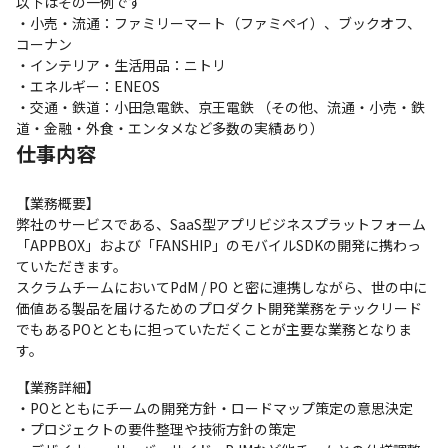
以下はその一例です

・小売・流通：ファミリーマート（ファミペイ）、ブックオフ、
コーナン

・インテリア・生活用品：ニトリ

・エネルギー：ENEOS

・交通・鉄道：小田急電鉄、京王電鉄 （その他、流通・小売・鉄
道・金融・外食・エンタメなど多数の実績あり）
仕事内容
【業務概要】

弊社のサービスである、SaaS型アプリビジネスプラットフォーム
「APPBOX」および「FANSHIP」のモバイルSDKの開発に携わっ
ていただきます。

スクラムチームにおいてPdM / PO と密に連携しながら、世の中に
価値ある製品を届けるためのプロダクト開発業務をテックリード
でもあるPOとともに担っていただくことが主要な業務となりま
す。
【業務詳細】

・POとともにチームの開発方針・ロードマップ策定の意思決定

・プロジェクトの要件整理や技術方針の策定
