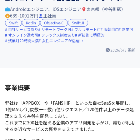
Androidエンジニア、iOSエンジニア
東京都（神谷町駅）
689-1001万円
正社員
Swift
Kotlin
Objective-C
SwiftUI
自社サービスあり
リモートワーク可
フルリモート可
服装自由
副業可
オンライン選考可
フレックス制度あり
新技術に積極的
残業月20時間未満
女性エンジニアが活躍中
2026/6/3
更新
事業概要
弊社は「APPBOX」や「FANSHIP」といった自社SaaSを展開し、
1億MAU／月間数十〜数百億リクエスト／120億件以上のデータ処
理を支える基盤を開発しており、

これまでに300社を超える企業のアプリ開発を手がけ、誰もが利用
する身近なサービスの裏側を支えてきました。