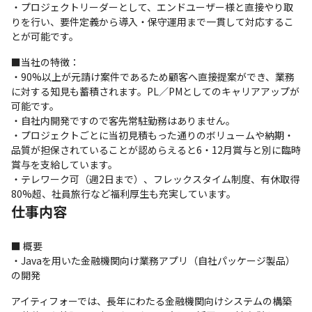
・プロジェクトリーダーとして、エンドユーザー様と直接やり取
りを⾏い、要件定義から導入・保守運用まで一貫して対応するこ
とが可能です。
■当社の特徴：

・90%以上が元請け案件であるため顧客へ直接提案ができ、業務
に対する知見も蓄積されます。PL／PMとしてのキャリアアップが
可能です。

・自社内開発ですので客先常駐勤務はありません。

・プロジェクトごとに当初見積もった通りのボリュームや納期・
品質が担保されていることが認めらえると6・12月賞与と別に臨時
賞与を支給しています。

・テレワーク可（週2日まで）、フレックスタイム制度、有休取得
80%超、社員旅行など福利厚生も充実しています。
仕事内容
■ 概要

・Javaを用いた金融機関向け業務アプリ（自社パッケージ製品）
の開発
アイティフォーでは、長年にわたる金融機関向けシステムの構築