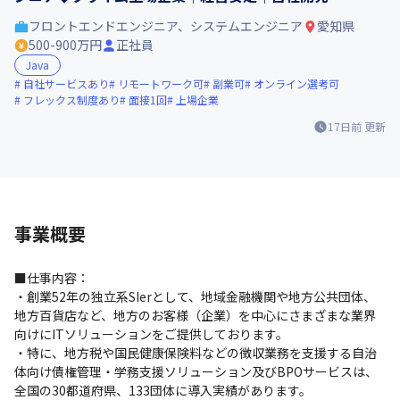
フロントエンドエンジニア、システムエンジニア
愛知県
500-900万円
正社員
Java
自社サービスあり
リモートワーク可
副業可
オンライン選考可
フレックス制度あり
面接1回
上場企業
17日前
更新
事業概要
■仕事内容：

・創業52年の独立系SIerとして、地域金融機関や地方公共団体、
地方百貨店など、地方のお客様（企業）を中心にさまざまな業界
向けにITソリューションをご提供しております。

・特に、地方税や国⺠健康保険料などの徴収業務を⽀援する⾃治
体向け債権管理・学務⽀援ソリューション及びBPOサービスは、
全国の30都道府県、133団体に導入実績があります。
