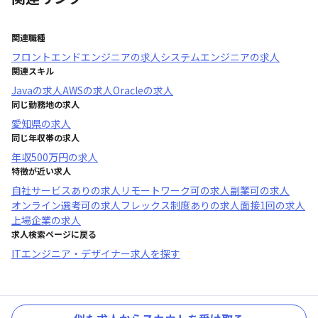
関連職種
フロントエンドエンジニア
の求人
システムエンジニア
の求人
関連スキル
Java
の求人
AWS
の求人
Oracle
の求人
同じ勤務地の求人
愛知県
の求人
同じ年収帯の求人
年収
500万円
の求人
特徴が近い求人
自社サービスあり
の求人
リモートワーク可
の求人
副業可
の求人
オンライン選考可
の求人
フレックス制度あり
の求人
面接1回
の求人
上場企業
の求人
求人検索ページに戻る
ITエンジニア・デザイナー求人を探す