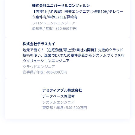
株式会社ユニバーサルコンツェルン
【面接1回/名古屋】開発エンジニア◇残業10H/テレワー
ク案件有/年休125日/昇給有
フロントエンドエンジニア
愛知県
年収 :
360
-
660
万円
株式会社テラスカイ
地元で働く！【在宅勤務/最上流/自社内開発】先進的クラウド
技術を使い、企業のDXのため要件定義からシステムづくりを行
うソリューションエンジニア
クラウドエンジニア
岩手県
年収 :
400
-
800
万円
アミフィアブル株式会社
データベース管理者
システムエンジニア
東京都
年収 :
540
-
800
万円