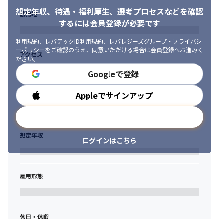
想定年収、待遇・福利厚生、
選考プロセスなどを確認
勤務地
するには会員登録が必要です
利用規約
、
レバテックID利用規約
、
レバレジーズグループ・プライバシ
ーポリシー
をご確認のうえ、同意いただける場合は会員登録へお進みく
アクセス
ださい。
Googleで登録
Appleでサインアップ
勤務時間
メールアドレスで登録
想定年収
ログインはこちら
雇用形態
休日・休暇