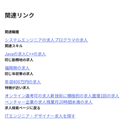
関連リンク
関連職種
システムエンジニア
の求人
プログラマ
の求人
関連スキル
Java
の求人
C++
の求人
同じ勤務地の求人
福岡県
の求人
同じ年収帯の求人
年収
400万円
の求人
特徴が近い求人
オンライン選考可
の求人
新技術に積極的
の求人
面接1回
の求人
ベンチャー企業
の求人
残業月20時間未満
の求人
求人検索ページに戻る
ITエンジニア・デザイナー求人を探す