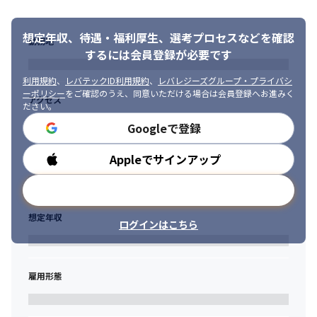
想定年収、待遇・福利厚生、
選考プロセスなどを確認
勤務地
するには会員登録が必要です
利用規約
、
レバテックID利用規約
、
レバレジーズグループ・プライバシ
ーポリシー
をご確認のうえ、同意いただける場合は会員登録へお進みく
アクセス
ださい。
Googleで登録
Appleでサインアップ
勤務時間
メールアドレスで登録
想定年収
ログインはこちら
雇用形態