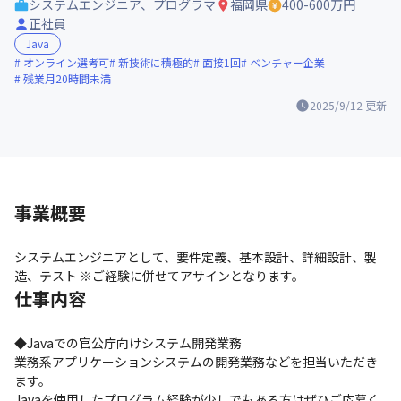
システムエンジニア、プログラマ
福岡県
400-600万円
正社員
Java
オンライン選考可
新技術に積極的
面接1回
ベンチャー企業
残業月20時間未満
2025/9/12
更新
事業概要
システムエンジニアとして、要件定義、基本設計、詳細設計、製
造、テスト ※ご経験に併せてアサインとなります。
仕事内容
◆Javaでの官公庁向けシステム開発業務

業務系アプリケーションシステムの開発業務などを担当いただき
ます。

Javaを使用したプログラム経験が少しでもある方はぜひご応募く