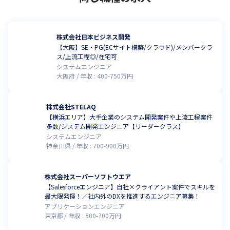
株式会社日本ビジネス開発
【大阪】SE・PG(ECサイト構築/クラウド)/メンバークラ
ス/上流工程◎/在宅可
システムエンジニア
大阪府
年収 :
400
-
750
万円
株式会社STELAQ
【横浜エリア】大手企業のシステム開発案件や上流工程案件
多数/システム開発エンジニア【リーダークラス】
システムエンジニア
神奈川県
年収 :
700
-
900
万円
株式会社スーパーソフトウエア
【Salesforceエンジニア】自社×クライアント案件でスキルを
最大限発揮！／社内外のDXを推進するエンジニア募集！
アプリケーションエンジニア
東京都
年収 :
500
-
700
万円