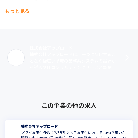
・株式会社日立製作所

・株式会社TSI
もっと見る
株式会社アップロード
株式会社アップロードは、一つに特化するこ
となく幅広い領域の業務系システムの設計か
ら導入やITコンサルティングサービス事業、
また大阪では組込系システムの開発・提供を
行う企業で、1994年9月に設立されま･･･
この企業の他の求人
株式会社アップロード
プライム案件多数！WEB系システム案件におけるJavaを用いた
開発をおまかせ／住宅手当、現年収保証等エンジニアファースト