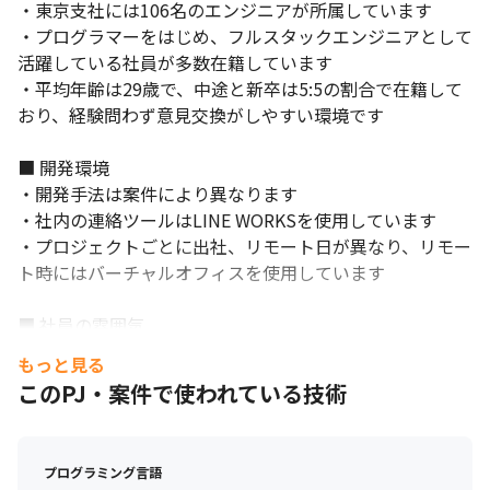
・東京支社には106名のエンジニアが所属しています

またチームワークを大切にする方や論理的に考える方なども向い
きます

ています。
・プログラマーをはじめ、フルスタックエンジニアとして
・顧客の感謝の声を直接聞くことができるため、やりがいを持っ
活躍している社員が多数在籍しています

て働けます
・平均年齢は29歳で、中途と新卒は5:5の割合で在籍して
＜社内での面白み・魅力＞

おり、経験問わず意見交換がしやすい環境です

・平均年齢は29歳、教育担当も20代と年齢も近く質問等しやすい
雰囲気です

■ 開発環境

・AWSの上位資格を持つリーダーやフルスタックエンジニアから
・開発手法は案件により異なります

のサポートを受けながら成長できます
・社内の連絡ツールはLINE WORKSを使用しています

・プロジェクトごとに出社、リモート日が異なり、リモー
ト時にはバーチャルオフィスを使用しています

■ 社員の雰囲気

・フランクに意見を発信できる環境で、社員一人ひとりの
もっと見る
提案を聞くようにしています

このPJ・案件で使われている技術
・先輩、後輩に関係なく何でも言い合える風土があり、気
軽に質問しやすい環境です

・AWSの上位資格を持つリーダーやフロントエンド、サー
プログラミング言語
バサイド、AWSによるインフラ構築まで幅広く担当できる