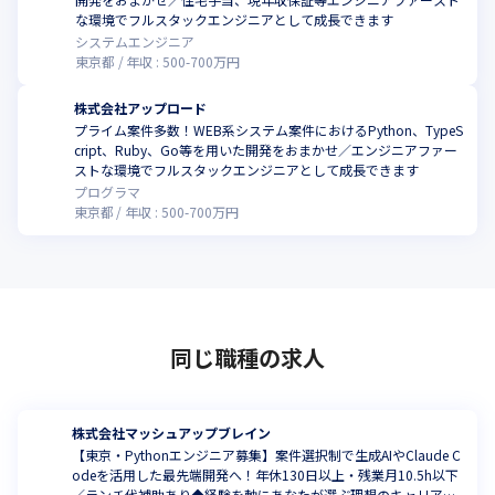
な環境でフルスタックエンジニアとして成長できます
システムエンジニア
東京都
年収 :
500
-
700
万円
株式会社アップロード
プライム案件多数！WEB系システム案件におけるPython、TypeS
cript、Ruby、Go等を用いた開発をおまかせ／エンジニアファー
ストな環境でフルスタックエンジニアとして成長できます
プログラマ
東京都
年収 :
500
-
700
万円
同じ職種の求人
株式会社マッシュアップブレイン
【東京・Pythonエンジニア募集】案件選択制で生成AIやClaude C
odeを活用した最先端開発へ！年休130日以上・残業月10.5h以下
／ランチ代補助あり◆経験を軸にあなたが選ぶ理想のキャリアを