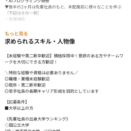
・AIプログラミング研修

▼後半の2ヶ月は先輩社員のもと、本配属前に様々なことを学ぶ
（下記はその一例）

・各種補佐

→DB開発/画面遷移図やプログラミング/各種テスト実施

→テスト設計書/詳細設計書作成/開発

もっと見る
・WEBプログラミングを単独開発
求められるスキル・人物像
当社は、大手企業のシステム開発に携わり、設計から見積もりの
作成、プロジェクトの組成などから手掛けています。

【未経験や第二新卒歓迎】積極採用中！意欲のある方やチームワ
そのため、要件定義や基本設計といった上流工程に挑戦すること
ークを大切にできる方歓迎！
も可能♪
＼特別な経験や資格は必要ありません／

エンジニア一人ひとりを大切にしており、「こういった案件に挑
◎職種・業種未経験歓迎

戦してみたい！」「キャリアアップを目指したい」など、それぞ
◎既卒・第二新卒歓迎

れの希望に合わせて案件をお任せしています。
◎若手社員の長期キャリア形成を目的としています
今まで「ITには興味があるけど、チャレンジできる場がない」と
【応募条件】

悔しい思いをしてきた方、

■大卒以上の方
ぜひ当社の万全のカリキュラムを受けて、エンジニアデビューし
《先輩社員の出身大学ランキング》

てください！
◇国公立大学

＜プロジェクト先の決め方について＞
