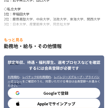
1位：岩手県立大学、山口大学
・研修期間中に学んだことを活かせる現場や、プロジェクトへの
◇私立大学

適性、希望を参考にして案件を決定！

1位：早稲田大学

・先輩社員がいるチームに参画し、メンターメンティー制度も導
2位：慶應義塾大学、中央大学、法政大学、東海大学、関西大学

入しているので、困ったことなどがあれば気軽に相談してくださ
3位：日本大学、産業能率大学、同志社大学
い

・会社都合ではなく、個人が価値あるスキルを身につけられる成
＜様々なキャリアを持つメンバーが活躍中！＞

長機会を提供することを大事にしています
当社では未経験スタートの社員が多く在籍しています。

もっと見る
全くの未経験から「エンジニアを目指したい！」という想いを持
＜プロジェクトに関して＞

勤務地・給与・その他情報
ち、実際に叶えている先輩たちばかりです！
・大手案件が多く、プライム案件がほとんどです

・顧客からの信頼が厚く、最長で20年以上継続支援を行う案件も
《先輩の前職ランキングTOP5》

あります

想定年収、待遇・福利厚生、
選考プロセスなどを確認
1位：営業

・柔軟に出社、リモートワークを組み合わせています（案件によ
勤務地
2位：教師・塾講師

するには会員登録が必要です
り異なります）

3位：公務員

・元請けとの距離が近く、直接意見を発信しやすいです

利用規約
、
レバテックID利用規約
、
レバレジーズグループ・プライバシ
4位：医療系（臨床検査技師・獣医）

・稼働中もLINE WORKS、oViceや電話での相談が可能です
ーポリシー
をご確認のうえ、同意いただける場合は会員登録へお進みく
5位：アパレル販売

アクセス
ださい。
→全員が未経験からエンジニアデビュー！
＜チームに関して＞

Googleで登録
・システム開発部に所属し、チームリーダーの指示を受けながら
《入社の決め手BEST3》

開発を進めます

1位：6ヶ月間の手厚い研修

・2～3名以上のチームで参画します
Appleでサインアップ
勤務時間
2位：面接で感じた雰囲気と実際の社内が一致。嘘がなく本当に雰