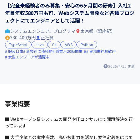
【完全未経験者のみ募集・安心の6ヶ月間の研修】入社2
年目年収580万円も可、Webシステム開発など各種プロジ
ェクトにてエンジニアとして活躍！
システムエンジニア、プログラマ
東京都（銀座駅）
330-400万円
正社員
TypeScript
Java
C#
AWS
Python
服装自由
新技術に積極的
残業月20時間未満
実務未経験歓迎
女性エンジニアが活躍中
2026/4/15
更新
事業概要
■ Webオープン系システムの開発やITコンサルにて課題解決を行
っています
■ 大手企業との案件多数、高い技術力を活かし要件定義をはじめ