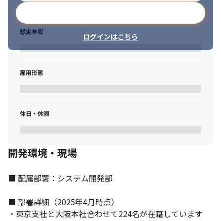
囲気の良い会社だと感じた

＜プロジェクト例＞

メールアドレスで登録
3位：研修期間中、他業務一切なし
・大手家電メーカーのIoT関連システム開発

システム開発全体規模：5人/月（期間：長期）

想定年収
《アップロードの一番の自慢は、"人"です。》

ログインはこちら
開発環境：TypeScript、 PHP、HTML/CSS、Eclipse、Visual 
先輩28名へのアンケートで最も多かった回答は「人が良い」。

Studio Code、Git、Sourcetree、Redmine、Microsoft Azure

面接で感じた雰囲気が入社後も変わらない、聞けば誰でも丁寧に
備考：既存システムの機能追加、要件定義から保守までを対応
教えてくれる、人に会うために会社に行きたくなる──そんな声
雇用形態
が自然と集まる会社です。

・人事・給与・就業管理システム

毎月の面談やメンター制度だけでなく、日常的に気にかけ合う文
システム開発規模5～10名/月（期間：長期）

化がここにはあります。
開発環境：VB.net、PL/SQL

備考：人事・給与・就業パッケージの機能追加、カスタマイズ、
休日・休暇
■ 歓迎スキル/経験

保守を対応
・基本情報技術者試験
■ この仕事の面白み、魅力

■ 求める人物像

＜社外での面白み・魅力＞

開発環境・現場
・コミュニケーションを積極的に取れる方

・多業界の案件に参画し、自分にとって必要なスキルや経験を習
・フロントエンド、バックエンドの領域を問わず技術習得に意欲
得しながら柔軟に対応できるエンジニアとして成長できます

的な方

■ 配属部署：システム開発部

・自社内では知ることのできない他業界の特性や、基幹システム
・自発的に業務に取り組んでいける方
に関する業界知識を習得することができます

・他部署との連携や交流を通して顧客の要望に応えられるエンジ
■ 部署詳細（2025年4月時点）

6ヶ月におよぶ研修期間を設けているので、学ぶことに自ら意欲を
ニアとして成長できます

・東京支社と大阪本社合わせて224名が在籍しています

発揮できる方なら成長も早いでしょう。

・元請けのエンジニアと共に開発を行うため、直接意見を発信で