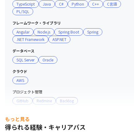
TypeScript
Java
C#
Python
C++
C言語
メンバーが在籍しています

PL/SQL
・エンジニア一人ひとりのスキルを高めることが会社の成
長につながると考えています

フレームワーク・ライブラリ
Angular
Node.js
Spring Boot
Spring
■ 教育制度

.NET Framework
ASP.NET
・スキルアップや資格取得のためのセミナーや教材費を負
担します

データベース
・資格取得者には賞与で評価するのはもちろん、一時金も
SQL Server
Oracle
支給しています

クラウド
■ 評価制度

AWS
・直属の上長やクライアントの声を考慮した上で判断して
プロジェクト管理
います

GitHub
Redmine
Backlog
・実力を持っている社員が評価される仕組みを整えていま
す
コミュニケーションツール
もっと見る
Slack
Teams
得られる経験・キャリアパス
ネットワーク機器