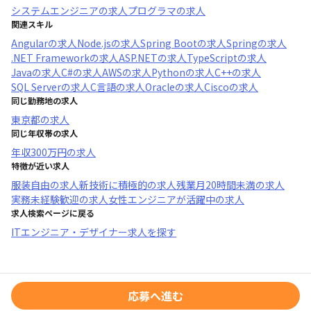
システムエンジニア
の求人
プログラマ
の求人
関連スキル
Angular
の求人
Node.js
の求人
Spring Boot
の求人
Spring
の求人
.NET Framework
の求人
ASP.NET
の求人
TypeScript
の求人
Java
の求人
C#
の求人
AWS
の求人
Python
の求人
C++
の求人
SQL Server
の求人
C言語
の求人
Oracle
の求人
Cisco
の求人
同じ勤務地の求人
東京都
の求人
同じ年収帯の求人
年収
300万円
の求人
特徴が近い求人
服装自由
の求人
新技術に積極的
の求人
残業月20時間未満
の求人
実務未経験歓迎
の求人
女性エンジニアが活躍中
の求人
求人検索ページに戻る
ITエンジニア・デザイナー求人を探す
応募へ進む