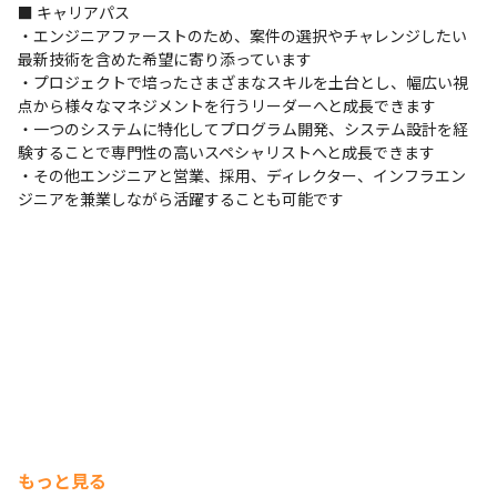
Cisco
■ キャリアパス

・エンジニアファーストのため、案件の選択やチャレンジしたい
その他
最新技術を含めた希望に寄り添っています

・プロジェクトで培ったさまざまなスキルを土台とし、幅広い視
Eclipse
点から様々なマネジメントを行うリーダーへと成長できます

支給PC
・一つのシステムに特化してプログラム開発、システム設計を経
験することで専門性の高いスペシャリストへと成長できます

案件によりWindowsかMac、どちらかを支給
・その他エンジニアと営業、採用、ディレクター、インフラエン
ジニアを兼業しながら活躍することも可能です
もっと見る