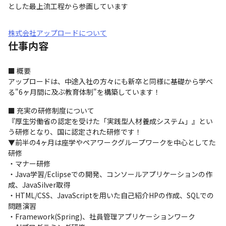
とした最上流工程から参画しています
株式会社アップロードについて
仕事内容
■ 概要

アップロードは、中途入社の方々にも新卒と同様に基礎から学べ
る"6ヶ月間に及ぶ教育体制"を構築しています！
■ 充実の研修制度について

『厚生労働省の認定を受けた「実践型人材養成システム」』とい
う研修となり、国に認定された研修です！

▼前半の4ヶ月は座学やペアワークグループワークを中心としてた
研修

・マナー研修

・Java学習/Eclipseでの開発、コンソールアプリケーションの作
成、JavaSilver取得

・HTML/CSS、JavaScriptを用いた自己紹介HPの作成、SQLでの
問題演習

・Framework(Spring)、社員管理アプリケーションワーク
