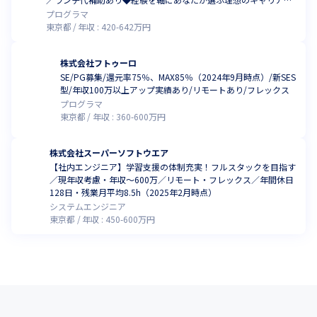
応援！
プログラマ
東京都
年収 :
420
-
642
万円
株式会社フトゥーロ
SE/PG募集/還元率75％、MAX85％（2024年9月時点）/新SES
型/年収100万以上アップ実績あり/リモートあり/フレックス
プログラマ
東京都
年収 :
360
-
600
万円
株式会社スーパーソフトウエア
【社内エンジニア】学習支援の体制充実！フルスタックを目指す
／現年収考慮・年収～600万／リモート・フレックス／年間休日
128日・残業月平均8.5h（2025年2月時点）
システムエンジニア
東京都
年収 :
450
-
600
万円