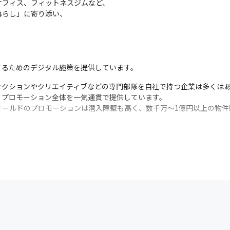
フィス、フィットネスジムなど、

らし」に寄り添い、

するためのデジタル施策を提供しています。
クションやクリエイティブなどの専門部隊を自社で持つ企業は多くはあ
プロモーション全体を一気通貫で提供しています。

ィールドのプロモーションは潜入障壁も高く、数千万～1億円以上の物件
進展する中、当社では多様化する消費者の興味関心や行動をいち早く的確
び、広告の領域を超えて、一歩先の最適な戦略とサービスを提案してい
と暮らしの領域のクライアント様のデジタルプロモーションの戦略立案
・プロモーションの上流からワンストップで関わることができる点が大