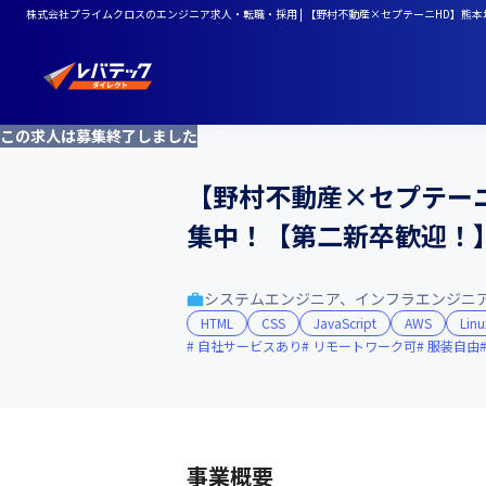
株式会社プライムクロスのエンジニア求人・転職・採用 | 【野村不動産×セプテーニHD】熊
この求人は募集終了しました
【野村不動産×セプテーニ
集中！【第二新卒歓迎！
システムエンジニア、インフラエンジニ
HTML
CSS
JavaScript
AWS
Linu
自社サービスあり
リモートワーク可
服装自由
事業概要