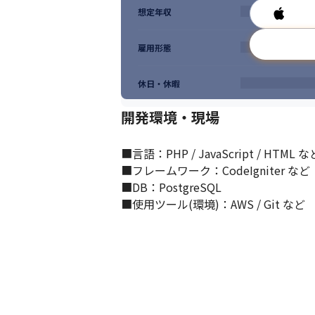
想定年収
雇用形態
休日・休暇
開発環境・現場
■言語：PHP / JavaScript / HTML など
■フレームワーク：CodeIgniter など

■DB：PostgreSQL

■使用ツール(環境)：AWS / Git など