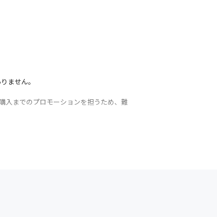
りません。

購入までのプロモーションを担うため、難
に予測分析し、革新的なデジタルマーケティン
ます。

から施策実行までを担い、クライアントのベ
きな魅力です。