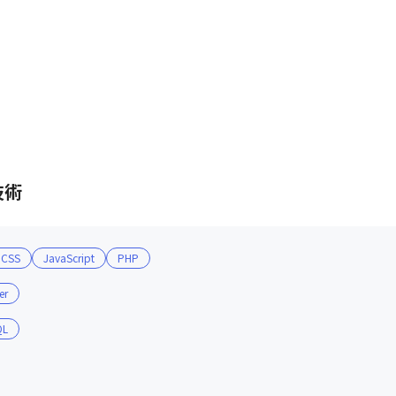
技術
CSS
JavaScript
PHP
er
QL