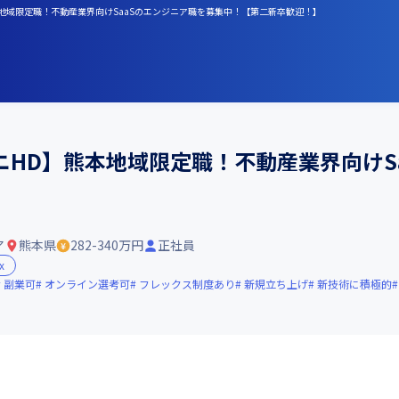
本地域限定職！不動産業界向けSaaSのエンジニア職を募集中！【第二新卒歓迎！】
HD】熊本地域限定職！不動産業界向けS
】
ア
熊本県
282-340万円
正社員
x
副業可
オンライン選考可
フレックス制度あり
新規立ち上げ
新技術に積極的