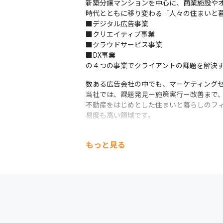
新築分譲マンションを中心に、商業施設やオ
時代とともに移り変わる「人々の住まいと暮
■デジタル広告事業

■クリエイティブ事業

■クラウドサービス事業

■DX事業

の４つの事業でクライアントの課題を解決
数ある広告会社の中でも、マーケティングセ
当社では、課題発見ー施策実行ー改善まで、
不動産をはじめとした住まいと暮らしのフ
易度も高い領域です。
AIやIoT、ビッグデータなど情報革命が
もっと見る
グによってクライアントと顧客を高精度で結
国内大手のデベロッパーをはじめ、住まい
ストパートナーとして共に仕事ができる点