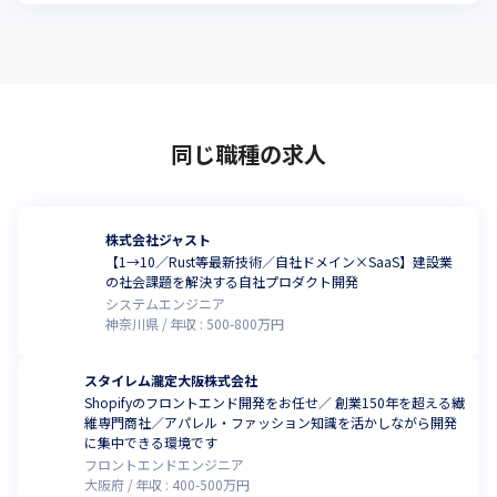
同じ職種の求人
株式会社ジャスト
【1→10／Rust等最新技術／自社ドメイン×SaaS】建設業
の社会課題を解決する自社プロダクト開発
システムエンジニア
神奈川県
年収 :
500
-
800
万円
スタイレム瀧定大阪株式会社
Shopifyのフロントエンド開発をお任せ／ 創業150年を超える繊
維専門商社／アパレル・ファッション知識を活かしながら開発
に集中できる環境です
フロントエンドエンジニア
大阪府
年収 :
400
-
500
万円