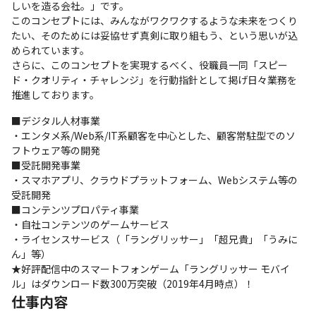
しいを造る会社。」です。

このコンセプトには、みんながワクワクするような未来をつくり
たい、そのためには妥協せず真剣に取り組もう、という思いが込
められています。

さらに、このコンセプトを実現するべく、役職員一同「スピー
ド・クオリティ・チャレンジ」を行動指針として掲げ日々業務を
推進しております。
■デジタル人材事業

・エンタメ系/Web系/IT系顧客を中心とした、顧客常駐型でのソ
フトウェア等の開発

■受託開発事業

・スマホアプリ、クラウドプラットフォーム、Webシステム等の
受託開発

■コンテンツプロパティ事業

・自社コンテンツのゲームサービス

・ライセンスサービス（「ラングリッサー」「超兄貴」「うみに
ん」等）

★好評配信中のスマートフォンゲーム「ラングリッサー モバイ
ル」はダウンロード数300万突破（2019年4月時点）！
仕事内容