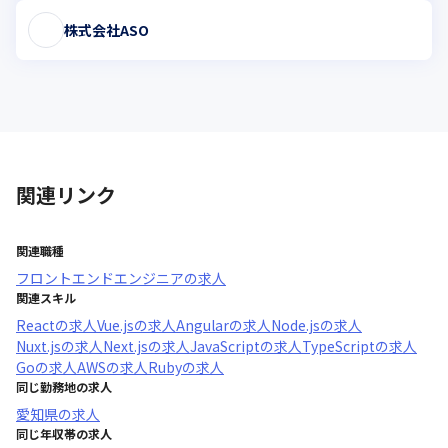
株式会社ASO
関連リンク
関連職種
フロントエンドエンジニア
の求人
関連スキル
React
の求人
Vue.js
の求人
Angular
の求人
Node.js
の求人
Nuxt.js
の求人
Next.js
の求人
JavaScript
の求人
TypeScript
の求人
Go
の求人
AWS
の求人
Ruby
の求人
同じ勤務地の求人
愛知県
の求人
同じ年収帯の求人