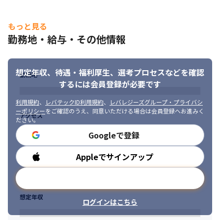
技術：React, TypeScript, JavaScript, jQuery, Sass, Next.js, 
Recoil, MUI, Vitest

工程：開発時の変更管理に関する設計と開発
もっと見る
勤務地・給与・その他情報
結合テストの実施、障害調査、障害改修
想定年収、待遇・福利厚生、
選考プロセスなどを確認
勤務地
するには会員登録が必要です
利用規約
、
レバテックID利用規約
、
レバレジーズグループ・プライバシ
ーポリシー
をご確認のうえ、同意いただける場合は会員登録へお進みく
アクセス
ださい。
Googleで登録
Appleでサインアップ
勤務時間
メールアドレスで登録
想定年収
ログインはこちら