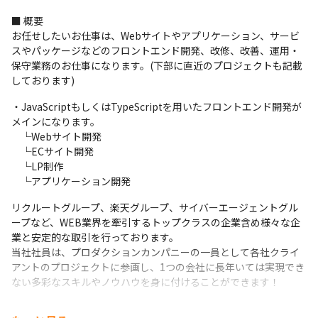
■ 概要

お任せしたいお仕事は、Webサイトやアプリケーション、サービ
スやパッケージなどのフロントエンド開発、改修、改善、運用・
保守業務のお仕事になります。(下部に直近のプロジェクトも記載
しております)
・JavaScriptもしくはTypeScriptを用いたフロントエンド開発が
メインになります。

　└Webサイト開発

　└ECサイト開発

　└LP制作

　└アプリケーション開発
リクルートグループ、楽天グループ、サイバーエージェントグル
ープなど、WEB業界を牽引するトップクラスの企業含め様々な企
業と安定的な取引を行っております。

当社社員は、プロダクションカンパニーの一員として各社クライ
アントのプロジェクトに参画し、1つの会社に長年いては実現でき
ない多彩なスキルやノウハウを身に付けることができます！