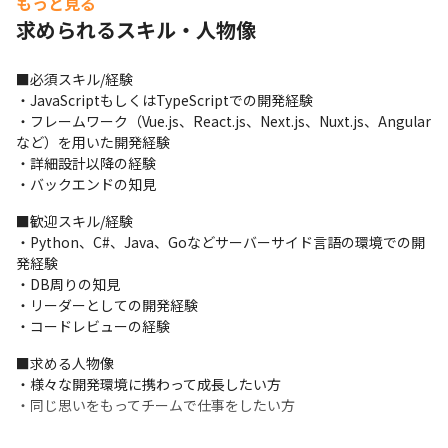
もっと見る
【直近でのプロジェクト】
求められるスキル・人物像
①

■案件名：某グルメ系アプリのフロントエンド開発業務

■必須スキル/経験

■業務内容：

・JavaScriptもしくはTypeScriptでの開発経験

グルメ系アプリの新機能開発、改修業務を行っていただきます。

・フレームワーク（Vue.js、React.js、Next.js、Nuxt.js、Angular
業務内容は要件定義～設計・実装まで担当いただきます。

など）を用いた開発経験

■開発環境

・詳細設計以降の経験

開発言語：JavaScript, TypeScript, HTML, CSS

・バックエンドの知見
フレームワーク：Vue.js/Nuxt.js

インフラ： AWS

■歓迎スキル/経験

Knowledge Tool：Confluence

・Python、C#、Java、Goなどサーバーサイド言語の環境での開
VCS：Bitbucket

発経験

その他：Slack,Teams
・DB周りの知見

・リーダーとしての開発経験

②

・コードレビューの経験
■案件名：国内教育事業に関連する学習支援システムの新アプリ
開発

■求める人物像

■業務内容：

・様々な開発環境に携わって成長したい方

小中学生向けの学習支援サービスにおける新アプリの開発をお任
・同じ思いをもってチームで仕事をしたい方
せいたします。

■開発環境：
