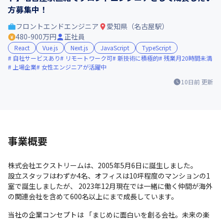
方募集中！
フロントエンドエンジニア
愛知県（名古屋駅）
480-900万円
正社員
React
Vue.js
Next.js
JavaScript
TypeScript
自社サービスあり
リモートワーク可
新技術に積極的
残業月20時間未満
上場企業
女性エンジニアが活躍中
10日前
更新
事業概要
株式会社エクストリームは、2005年5月6日に誕生しました。

設立スタッフはわずか4名、オフィスは10坪程度のマンションの1
室で誕生しましたが、 2023年12月現在では一緒に働く仲間が海外
の関連会社を含めて600名以上にまで成長しています。
当社の企業コンセプトは 「まじめに面白いを創る会社。未来の楽