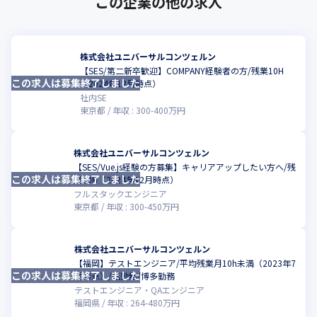
この企業の他の求人
株式会社ユニバーサルコンツェルン
【SES/第二新卒歓迎】COMPANY経験者の方/残業10H
この求人は募集終了しました
こ
（2024年12月時点）
社内SE
東京都
年収 :
300
-
400
万円
株式会社ユニバーサルコンツェルン
【SES/Vue.js経験の方募集】キャリアアップしたい方へ/残
この求人は募集終了しました
こ
業10H（2024年12月時点）
フルスタックエンジニア
東京都
年収 :
300
-
450
万円
株式会社ユニバーサルコンツェルン
【福岡】テストエンジニア/平均残業月10h未満（2023年7
この求人は募集終了しました
月時点）/転勤無/博多勤務
テストエンジニア・QAエンジニア
福岡県
年収 :
264
-
480
万円