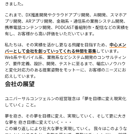
きました。
これまで、DX推進開発やクラウドアプリ開発、AI開発、スマホア
プリ開発、ARアプリ開発、金融系・通信系の業務システム開発、
携帯電話コンテンツ開発、PODCAST番組制作・配信などの実績を
有し、お客様から高い評価をいただいています。
私たちは、その実績を活かし更なる飛躍を目指すため、
中心メン
バーとして会社を創っていってくれる仲間を募集
しています。
Web系やモバイル系、業務系などシステム開発のコンサルティン
グ、要件定義、設計、開発、テストに至るまで、幅広いノウハウ
と変化対応力のある提案姿勢をモットーに、お客様のニーズにお
応えしています。
会社の展望
ユニバーサルコンツェルンの経営理念は「夢を目標に変え現実化
していく」こと。
夢を抱き、その夢を目標に変え、実現していく、そして更に大き
な夢を 抱き目標に変えていく・・・

この繰り返しにより壮大な夢を実現していく。 我々はこのような