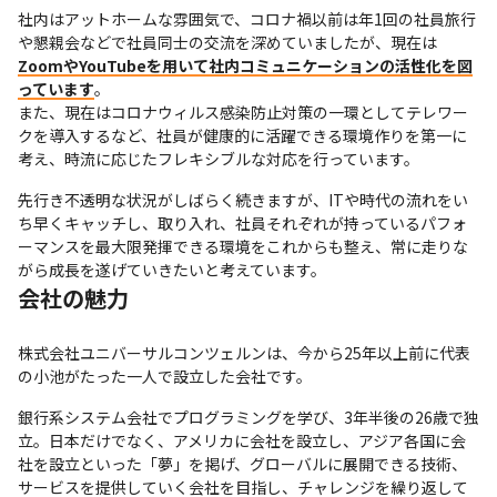
社内はアットホームな雰囲気で、コロナ禍以前は年1回の社員旅行
や懇親会などで社員同士の交流を深めていましたが、現在は
ZoomやYouTubeを用いて社内コミュニケーションの活性化を図
っています
。

また、現在はコロナウィルス感染防止対策の一環としてテレワー
クを導入するなど、社員が健康的に活躍できる環境作りを第一に
考え、時流に応じたフレキシブルな対応を行っています。
先行き不透明な状況がしばらく続きますが、ITや時代の流れをい
ち早くキャッチし、取り入れ、社員それぞれが持っているパフォ
ーマンスを最大限発揮できる環境をこれからも整え、常に走りな
がら成長を遂げていきたいと考えています。
会社の魅力
株式会社ユニバーサルコンツェルンは、今から25年以上前に代表
の小池がたった一人で設立した会社です。
銀行系システム会社でプログラミングを学び、3年半後の26歳で独
立。日本だけでなく、アメリカに会社を設立し、アジア各国に会
社を設立といった「夢」を掲げ、グローバルに展開できる技術、
サービスを提供していく会社を目指し、チャレンジを繰り返して