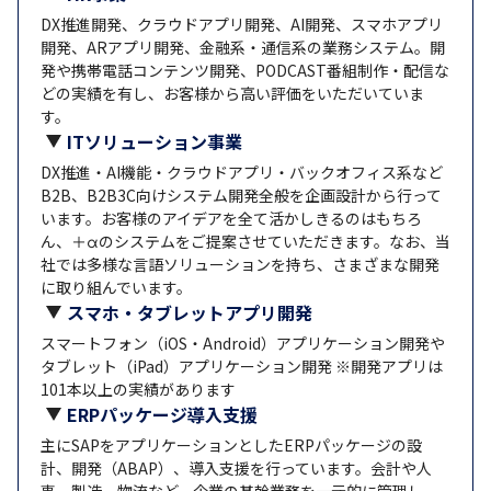
DX推進開発、クラウドアプリ開発、AI開発、スマホアプリ
開発、ARアプリ開発、金融系・通信系の業務システム。開
発や携帯電話コンテンツ開発、PODCAST番組制作・配信な
どの実績を有し、お客様から高い評価をいただいていま
す。
ITソリューション事業
DX推進・AI機能・クラウドアプリ・バックオフィス系など
B2B、B2B3C向けシステム開発全般を企画設計から行って
います。お客様のアイデアを全て活かしきるのはもちろ
ん、＋αのシステムをご提案させていただきます。なお、当
社では多様な言語ソリューションを持ち、さまざまな開発
に取り組んでいます。
スマホ・タブレットアプリ開発
スマートフォン（iOS・Android）アプリケーション開発や
タブレット（iPad）アプリケーション開発 ※開発アプリは
101本以上の実績があります
ERPパッケージ導入支援
主にSAPをアプリケーションとしたERPパッケージの設
計、開発（ABAP）、導入支援を行っています。会計や人
事、製造、物流など、企業の基幹業務を一元的に管理し、