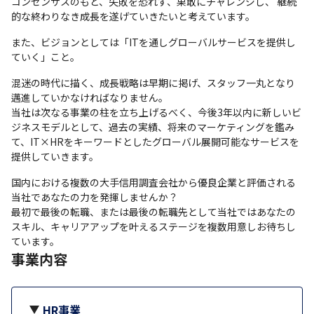
コンセンサスのもと、失敗を恐れず、果敢にチャレンジし、 継続
的な終わりなき成長を遂げていきたいと考えています。
また、ビジョンとしては「ITを通しグローバルサービスを提供し
ていく」こと。
混迷の時代に描く、成長戦略は早期に掲げ、スタッフ一丸となり
邁進していかなければなりません。

当社は次なる事業の柱を立ち上げるべく、今後3年以内に新しいビ
ジネスモデルとして、過去の実績、将来のマーケティングを鑑み
て、IT×HRをキーワードとしたグローバル展開可能なサービスを
提供していきます。
国内における複数の大手信用調査会社から優良企業と評価される
当社であなたの力を発揮しませんか？

最初で最後の転職、または最後の転職先として当社ではあなたの
スキル、キャリアアップを叶えるステージを複数用意しお待ちし
ています。
事業内容
HR事業