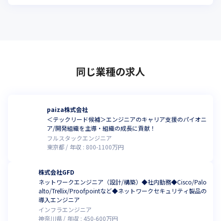
同じ業種の求人
paiza株式会社
＜テックリード候補＞エンジニアのキャリア支援のパイオニ
ア/開発組織を主導・組織の成長に貢献！
フルスタックエンジニア
東京都
年収 :
800
-
1100
万円
株式会社GFD
ネットワークエンジニア（設計/構築）◆社内勤務◆Cisco/Palo
alto/Trellix/Proofpointなど◆ネットワークセキュリティ製品の
導入エンジニア
インフラエンジニア
神奈川県
年収 :
450
-
600
万円