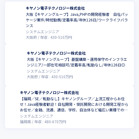
キヤノン電子テクノロジー株式会社
大阪【キヤノングループ】Java,PHPの開発経験者 自社パッ
ケージ案件/時短勤務/定着率高/年休126日/ワークライフバラ
ンス
システムエンジニア
大阪府
年収 :
430
-
510
万円
キヤノン電子テクノロジー株式会社
大阪【キヤノングループ】基盤構築・運用保守のインフラエ
ンジニア/一部在宅相談可/定着率高/転勤なし/年休126日◎
システムエンジニア
大阪府
年収 :
430
-
510
万円
キヤノン電子テクノロジー株式会社
【福岡／SE／転勤なし】キヤノングループ／上流工程からお任
せ！Java経験者歓迎！自社開発・受託開発における開発工程から
お任せ／金融、流通、通信、学校、自治体など幅広い業種での取
引実績あり
システムエンジニア
福岡県
年収 :
480
-
670
万円