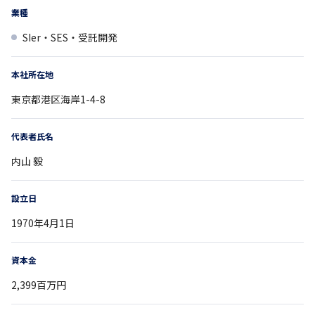
業種
SIer・SES・受託開発
本社所在地
東京都
港区海岸1-4-8
代表者氏名
内山 毅
設立日
1970年4月1日
資本金
2,399百万円