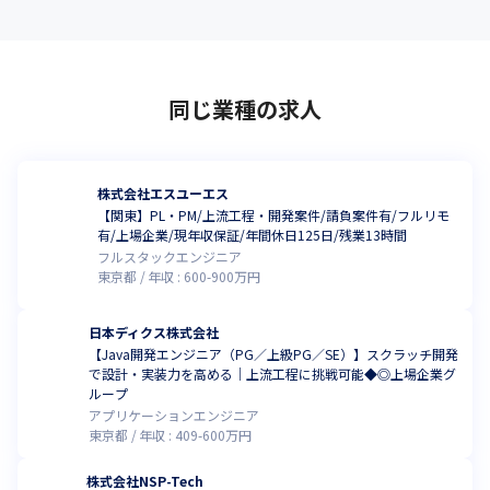
同じ業種の求人
株式会社エスユーエス
【関東】PL・PM/上流工程・開発案件/請負案件有/フルリモ
有/上場企業/現年収保証/年間休日125日/残業13時間
フルスタックエンジニア
東京都
年収 :
600
-
900
万円
日本ディクス株式会社
【Java開発エンジニア（PG／上級PG／SE）】スクラッチ開発
で設計・実装力を高める｜上流工程に挑戦可能◆◎上場企業グ
ループ
アプリケーションエンジニア
東京都
年収 :
409
-
600
万円
株式会社NSP-Tech