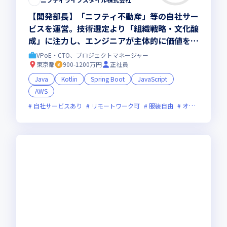
【開発部長】「ニフティ不動産」等の自社サー
ビスを運営。技術選定より「組織戦略・文化醸
成」に注力し、エンジニアが主体的に価値を創
出する強い組織を創る/東証グロース上場
VPoE・CTO、プロジェクトマネージャー
東京都
900-1200万円
正社員
Java
Kotlin
Spring Boot
JavaScript
AWS
自社サービスあり
リモートワーク可
服装自由
オンライン選考可