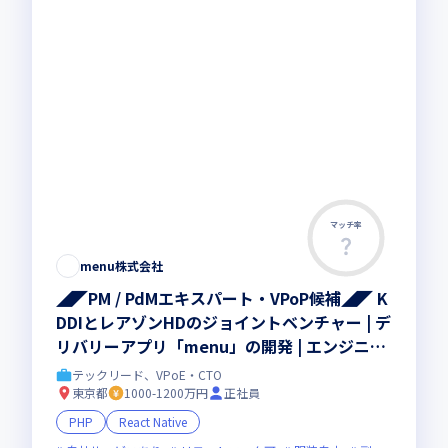
マッチ率
menu株式会社
◢◤PM / PdMエキスパート・VPoP候補◢◤ K
DDIとレアゾンHDのジョイントベンチャー | デ
リバリーアプリ「menu」の開発 | エンジニア
限定福利厚生あり
テックリード、VPoE・CTO
東京都
1000-1200万円
正社員
PHP
React Native