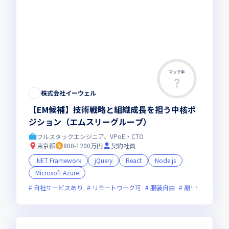
マッチ率
株式会社イーウェル
【EM候補】技術戦略と組織成長を担う中核ポ
ジション（エムスリーグループ）
フルスタックエンジニア、VPoE・CTO
東京都
800-1200万円
契約社員
.NET Framework
jQuery
React
Node.js
Microsoft Azure
自社サービスあり
リモートワーク可
服装自由
副業可
オン