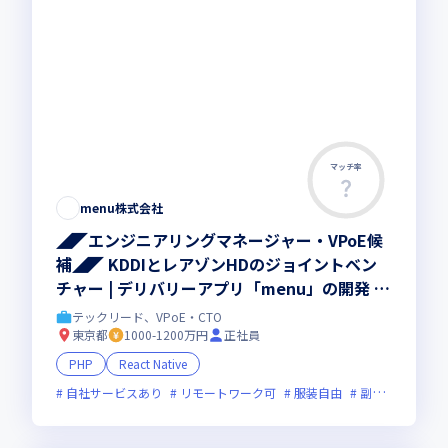
マッチ率
menu株式会社
◢◤エンジニアリングマネージャー・VPoE候
補◢◤ KDDIとレアゾンHDのジョイントベン
チャー | デリバリーアプリ「menu」の開発 |
エンジニア限定福利厚生あり
テックリード、VPoE・CTO
東京都
1000-1200万円
正社員
PHP
React Native
自社サービスあり
リモートワーク可
服装自由
副業可
オン