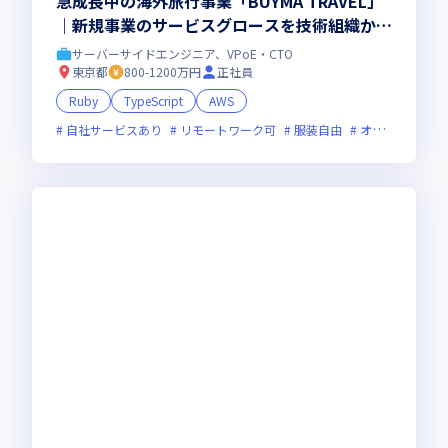
急成長中の海外旅行事業「BUYMA TRAVEL」
｜新規事業のサービスグロースを技術組織から
牽引するリードWebエンジニア
サーバーサイドエンジニア、VPoE・CTO
東京都
800-1200万円
正社員
Ruby
TypeScript
AWS
自社サービスあり
リモートワーク可
服装自由
オンライン選考可