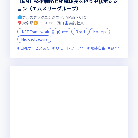
【EM】技術戦略と組織成長を担う中核ポジシ
ョン（エムスリーグループ）
フルスタックエンジニア、VPoE・CTO
東京都
1000-2000万円
契約社員
.NET Framework
jQuery
React
Node.js
Microsoft Azure
自社サービスあり
リモートワーク可
服装自由
副業可
オン