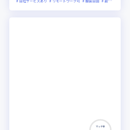
自社サービスあり
リモートワーク可
服装自由
副業可
オン
マッチ率