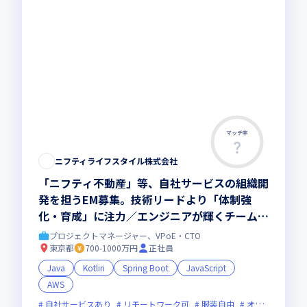
マッチ率
ニフティライフスタイル株式会社
「ニフティ不動産」等、自社サービスの組織開
発を担うEM募集。技術リードより「体制強
化・育成」に注力／エンジニアが輝くチームを
創る
プロジェクトマネージャー、VPoE・CTO
東京都
700-1000万円
正社員
Java
Kotlin
Spring Boot
JavaScript
AWS
自社サービスあり
リモートワーク可
服装自由
オンライン選考可