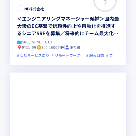
NE株式会社
＜エンジニアリングマネージャー候補＞国内最
大級のEC基盤で信頼性向上や自動化を推進す
るシニアSREを募集／将来的にチーム最大化を
担当するマネージャーへのキャリアアップを期
SRE、VPoE・CTO
待するポジションです
神奈川県
800-1000万円
正社員
自社サービスあり
リモートワーク可
服装自由
フレックス制度あり