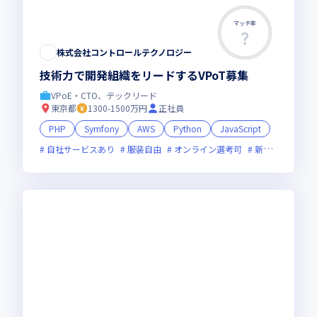
マッチ率
株式会社コントロールテクノロジー
技術力で開発組織をリードするVPoT募集
VPoE・CTO、テックリード
東京都
1300-1500万円
正社員
PHP
Symfony
AWS
Python
JavaScript
自社サービスあり
服装自由
オンライン選考可
新技術に積極的