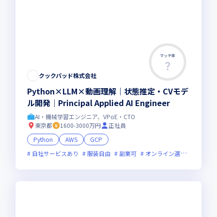
マッチ率
クックパッド株式会社
Python×LLM×動画理解｜状態推定・CVモデ
ル開発｜Principal Applied AI Engineer
AI・機械学習エンジニア、VPoE・CTO
東京都
1600-3000万円
正社員
Python
AWS
GCP
自社サービスあり
服装自由
副業可
オンライン選考可
フレ