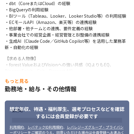
・dbt（CoreまたはCloud）の経験

・BigQueryの利用経験

・BIツール（Tableau、Looker、Looker Studio等）の利用経験

・ECモールAPI（Amazon、楽天等）の連携経験

・他部署・他チームとの連携、要件定義の経験

・事業会社での経営企画・経営管理とBI整備の連携経験

・生成AI（Claude Code／GitHub Copilot等）を活用した業務革
新・自動化の経験
【求める人物像】

・forest ValueおよびVisionへの強い共感（IQよりもEQ、
Pioneer Spirit、Grit、Respect All）

・真面目かつ素直に業務と向き合い、指示された業務を着実に遂
もっと見る
行できる方

勤務地・給与・その他情報
・ロジカルな思考力と自責思考、最後までやり切る力をお持ちの
方

・不確実な状況での適応力と、積極的な学習姿勢をお持ちの方

想定年収、待遇・福利厚生、
選考プロセスなどを確認
・他者への敬意をもって協働できるコミュニケーション能力をお
勤務地
持ちの方
するには会員登録が必要です
利用規約
、
レバテックID利用規約
、
レバレジーズグループ・プライバシ
ーポリシー
をご確認のうえ、同意いただける場合は会員登録へお進みく