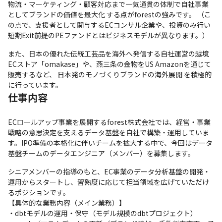
物流・マーケティング・顧客対応まで一気通貫の体制で自社事業
としてブランドの価値を最大化 する点がforestの強みです。 （こ
の点で、支援者として関与するECコンサル企業や、投資のみ行い
短期Exit前提のPEファンドとはビジネスモデルが異なります。）
また、日本の優れた伝統工芸品を海外へ発信する自社運営の越境
ECストア「omakase」や、燕三条の金物をUS Amazonを通じて
販売するなど、 日本発のモノづくりブランドの海外展開 を積極的
に行っています。
仕事内容
ECロールアップ事業を展開するforest株式会社では、経営・事業
戦略の意思決定を支えるデータ基盤を自社で構築・運用していま
す。IPO準備の本格化に伴いチームを拡大する中で、今回はデータ
基盤チームのデータエンジニア（メンバー）を募集します。
シニアメンバーの指導のもと、EC事業のデータ分析基盤の開発・
運用からスタートし、習熟度に応じて担当領域を広げていただけ
るポジションです。 

【具体的な業務内容（メイン業務）】

・dbtモデルの運用・保守（モデル規模のdbtプロジェクト）
