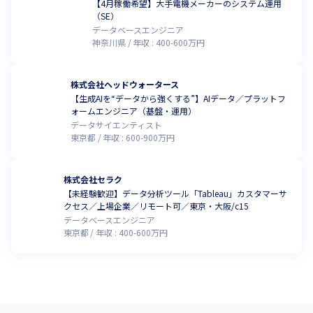
【4月稼働希望】大手電機メーカーのシステム運用
（SE）
データベースエンジニア
神奈川県
年収 :
400
-
600
万円
株式会社ヘッドウォータース
【生成AIを“データから強くする”】AIデータ／プラットフ
ォームエンジニア（基盤・運用）
データサイエンティスト
東京都
年収 :
600
-
900
万円
株式会社セラク
【未経験歓迎】データ分析ツール「Tableau」カスタマーサ
クセス／上場企業／リモート可／東京・大阪/c15
データベースエンジニア
東京都
年収 :
400
-
600
万円