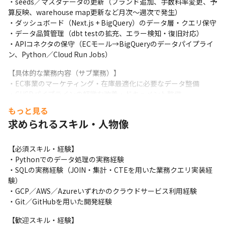
・seeds／マスタデータの更新（ブランド追加、手数料率変更、予
算反映、warehouse map更新など月次〜週次で発生）

・ダッシュボード（Next.js + BigQuery）のデータ層・クエリ保守

・データ品質管理（dbt testの拡充、エラー検知・復旧対応）

・APIコネクタの保守（ECモール→BigQueryのデータパイプライ
ン、Python／Cloud Run Jobs）
【具体的な業務内容（サブ業務）】

・EC事業のマーケティング・在庫最適化に必要なデータ整備

・CI/CDパイプラインの軽微な改善・ドキュメント整備
もっと見る
求められるスキル・人物像
【必須スキル・経験】

・Pythonでのデータ処理の実務経験

・SQLの実務経験（JOIN・集計・CTEを用いた業務クエリ実装経
験）

・GCP／AWS／Azureいずれかのクラウドサービス利用経験

・Git／GitHubを用いた開発経験
【歓迎スキル・経験】
