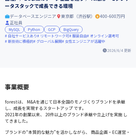
ータスタックで成長できる環境
データベースエンジニア
東京都（渋谷駅）
400-600万円
正社員
MySQL
Python
GCP
BigQuery
自社サービスあり
リモートワーク可
服装自由
オンライン選考可
新技術に積極的
グローバル展開
女性エンジニアが活躍中
2026/6/4
更新
事業概要
forestは、 M&Aを通じて日本全国のモノづくりブランドを承継
し、成長を実現するスタートアップ です。

2021年の創業以来、 20件以上のブランド承継や立上げを実施 し
てきました。
ブランドの“本質的な魅力”を活かしながら、 商品企画・EC運営・