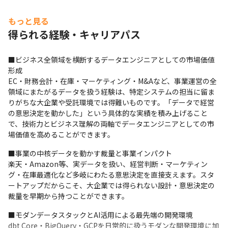
もっと見る
得られる経験・キャリアパス
■ビジネス全領域を横断するデータエンジニアとしての市場価値
形成

EC・財務会計・在庫・マーケティング・M&Aなど、事業運営の全
領域にまたがるデータを扱う経験は、特定システムの担当に留ま
りがちな大企業や受託環境では得難いものです。「データで経営
の意思決定を動かした」という具体的な実績を積み上げること
で、技術力とビジネス理解の両軸でデータエンジニアとしての市
場価値を高めることができます。
■事業の中核データを動かす裁量と事業インパクト

楽天・Amazon等、実データを扱い、経営判断・マーケティン
グ・在庫最適化など多岐にわたる意思決定を直接支えます。スタ
ートアップだからこそ、大企業では得られない設計・意思決定の
裁量を早期から持つことができます。
■モダンデータスタックとAI活用による最先端の開発環境

dbt Core・BigQuery・GCPを日常的に扱うモダンな開発環境に加