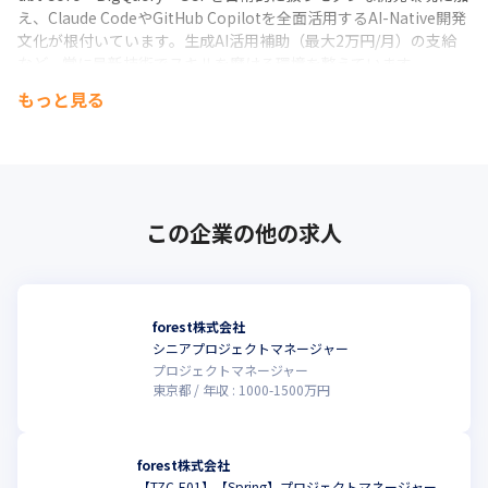
え、Claude CodeやGitHub Copilotを全面活用するAI-Native開発
文化が根付いています。生成AI活用補助（最大2万円/月）の支給
など、常に最新技術でスキルを磨ける環境を整えています。
もっと見る
■経営視点とキャリアの早期成長

大手EC企業・外資系投資銀行・戦略コンサルティングファームな
ど多様なバックグラウンドを持つメンバーと共に、経営・事業の
現場で仕事ができる環境です。データエンジニアとしての専門性
を高めながら、将来的にはテックリード・CTO・データ基盤責任
者へのキャリアパスも開かれています。
この企業の他の求人
forest株式会社
シニアプロジェクトマネージャー
プロジェクトマネージャー
東京都
年収 :
1000
-
1500
万円
forest株式会社
【TZC-E01】【Spring】プロジェクトマネージャー