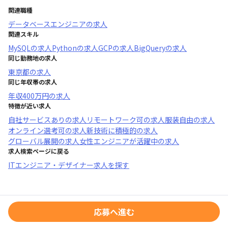
関連職種
データベースエンジニア
の求人
関連スキル
MySQL
の求人
Python
の求人
GCP
の求人
BigQuery
の求人
同じ勤務地の求人
東京都
の求人
同じ年収帯の求人
年収
400万円
の求人
特徴が近い求人
自社サービスあり
の求人
リモートワーク可
の求人
服装自由
の求人
オンライン選考可
の求人
新技術に積極的
の求人
グローバル展開
の求人
女性エンジニアが活躍中
の求人
求人検索ページに戻る
ITエンジニア・デザイナー求人を探す
応募へ進む