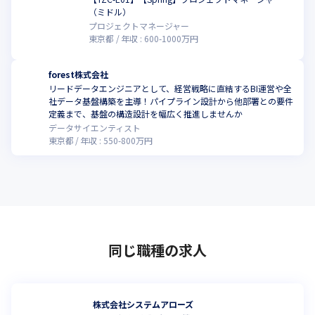
（ミドル）
プロジェクトマネージャー
東京都
年収 :
600
-
1000
万円
forest株式会社
リードデータエンジニアとして、経営戦略に直結するBI運営や全
社データ基盤構築を主導！パイプライン設計から他部署との要件
定義まで、基盤の構造設計を幅広く推進しませんか
データサイエンティスト
東京都
年収 :
550
-
800
万円
同じ職種の求人
株式会社システムアローズ