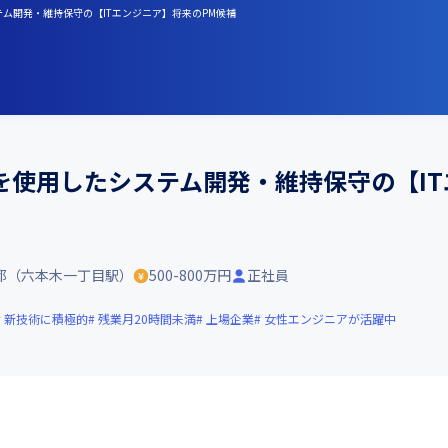
テム開発・維持保守の【ITエンジニア】将来のPM候補
を使用したシステム開発・維持保守の【IT
都（六本木一丁目駅）
500-800万円
正社員
新技術に積極的
残業月20時間未満
上場企業
女性エンジニアが活躍中