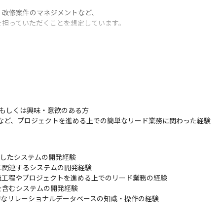
改修案件のマネジメントなど、

を担っていただくことを想定しています。
キルやご経験に応じた業務からスタートいただきます。

は、中心メンバーとしてご活躍いただくことを期待しています。

にご相談ください。
クトの中核を担うメンバーへと成長いただきます。

もしくは興味・意欲のある方

、その成長に応じて成果は給与・賞与にしっかり反映いたします。

など、プロジェクトを進める上での簡単なリード業務に関わった経験
力・マネジメント力を高めていける環境です。
品を使用したシステムの開発経験

関連するシステムの開発経験

工程やプロジェクトを進める上でのリード業務の経験

含むシステムの開発経験

など、基本的なリレーショナルデータベースの知識・操作の経験