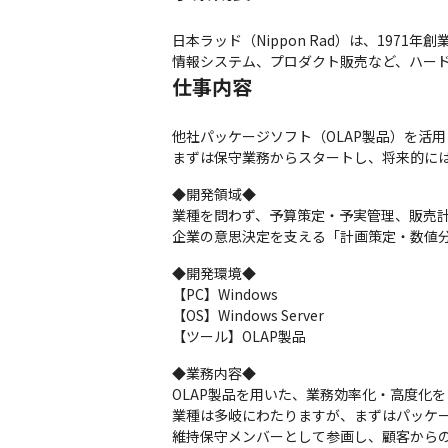
日本ラッド（Nippon Rad）は、197
情報システム、プロダクト販売など、ハー
仕事内容
他社パッケージソフト（OLAP製品）を活
まずは保守業務からスタートし、将来的に
◆開発領域◆

業種を問わず、予算策定・予実管理、販売計画
企業の意思決定を支える「計画策定・数値
◆開発環境◆

【PC】Windows

【OS】Windows Server

【ツール】OLAP製品
◆業務内容◆

OLAP製品を用いた、業務効率化・高度化
業種は多岐にわたりますが、まずはパッケー
維持保守メンバーとして参画し、顧客からの