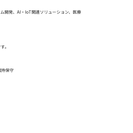
ム開発、AI・IoT関連ソリューション、医療
です。
維持保守