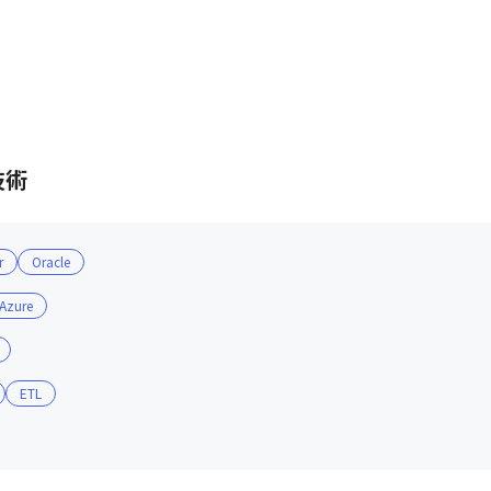
技術
r
Oracle
 Azure
ETL