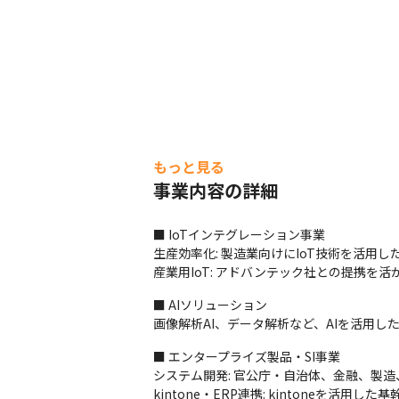
もっと見る
事業内容の詳細
■ IoTインテグレーション事業

生産効率化: 製造業向けにIoT技術を活用
産業用IoT: アドバンテック社との提携を
■ AIソリューション

画像解析AI、データ解析など、AIを活用
■ エンタープライズ製品・SI事業

システム開発: 官公庁・自治体、金融、製
kintone・ERP連携: kintoneを活用