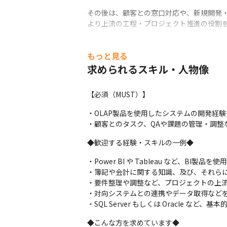
その後は、顧客との窓口対応や、新規開発・
より上流の工程・プロジェクト推進の役割
◆入社後の流れ◆

入社後は先輩社員によるOJTを通じて、ス
もっと見る
実務を通じて業務の流れを理解いただいた後
求められるスキル・人物像
また、リモート勤務も可能ですので選考時
◆キャリアパス◆

【必須（MUST）】
将来的にはPM候補として、技術・プロジェ
・OLAP製品を使用したシステムの開発経験
当社は今後さらなる事業拡大を見据えており
・顧客とのタスク、QAや課題の管理・調整
会社の成長に関わりながら、ご自身の技術
◆歓迎する経験・スキルの一例◆
・Power BI や Tableau など、BI製
・簿記や会計に関する知識、及び、それらに
・要件整理や調整など、プロジェクトの上流
・対向システムとの連携やデータ取得などを
・SQL Server もしくは Oracle 
◆こんな方を求めています◆
